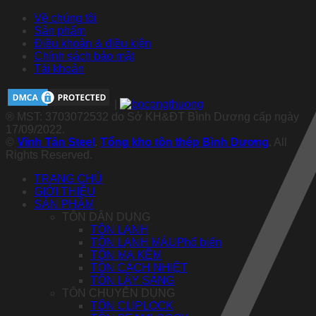
Về chúng tôi
Sản phẩm
Điều khoản & điều kiện
Chính sách bảo mật
Tài khoản
|
® MST: 3703072532 do Sở KH&ĐT Bình Dương cấp ngày
17/09/2022.
©
Vĩnh Tân Steel
.
Tổng kho tôn thép Bình Dương
. All
Rights Reserved.
TRANG CHỦ
GIỚI THIỆU
SẢN PHẨM
TÔN DÂN DỤNG
TÔN LẠNH
TÔN LẠNH MÀU
TÔN MẠ KẼM
TÔN CÁCH NHIỆT
TÔN LẤY SÁNG
TÔN CHUYÊN DỤNG
TÔN CLIPLOCK