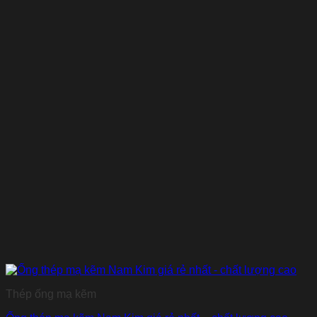
Thép ống mạ kẽm