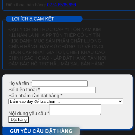
Điện thoại bán hàng:
0274 6535 999
LỢI ÍCH & CAM KẾT
ĐẠI LÝ CHÍNH THỨC CẤP #1 TÔN NAM KIM
+11 NĂM LÀ NHÀ PP TÔN THÉP CÓ UY TÍN
+100 DANH MỤC SẢN PHẨM CHẤT LƯỢNG
CHÍNH HÃNG, ĐẦY ĐỦ CHỨNG TỪ VỀ
CNCL
LUÔN CẬP NHẬT GIÁ TỐT, CHIẾT KHẤU CAO
CHÍNH SÁCH GIAO - LẮP ĐẶT HÀNG TẬN NƠI
ĐẢM BẢO HỖ TRỢ HẬU MÃI SAU BÁN HÀNG
Họ và tên
*
Số điện thoại
*
Sản phẩm cần đặt hàng
*
Nội dung yêu cầu
*
Đặt hàng
GỬI YÊU CẦU ĐẶT HÀNG