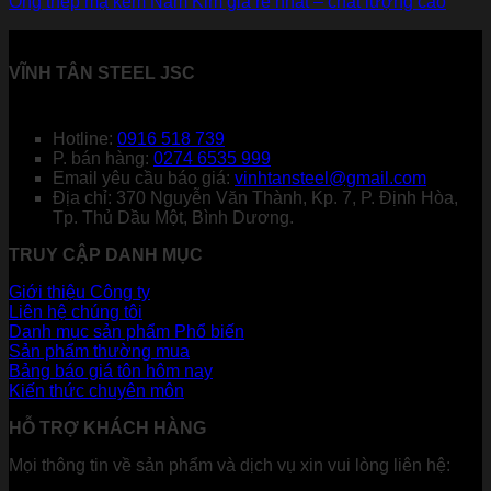
Ống thép mạ kẽm Nam Kim giá rẻ nhất – chất lượng cao
VĨNH TÂN STEEL JSC
Hotline:
0916 518 739
P. bán hàng:
0274 6535 999
Email yêu cầu báo giá:
vinhtansteel@gmail.com
Địa chỉ: 370 Nguyễn Văn Thành, Kp. 7, P. Định Hòa,
Tp. Thủ Dầu Một, Bình Dương.
TRUY CẬP DANH MỤC
Giới thiệu Công ty
Liên hệ chúng tôi
Danh mục sản phẩm
Sản phẩm thường mua
Bảng báo giá tôn hôm nay
Kiến thức chuyên môn
HỖ TRỢ KHÁCH HÀNG
Mọi thông tin về sản phẩm và dịch vụ xin vui lòng liên hệ: