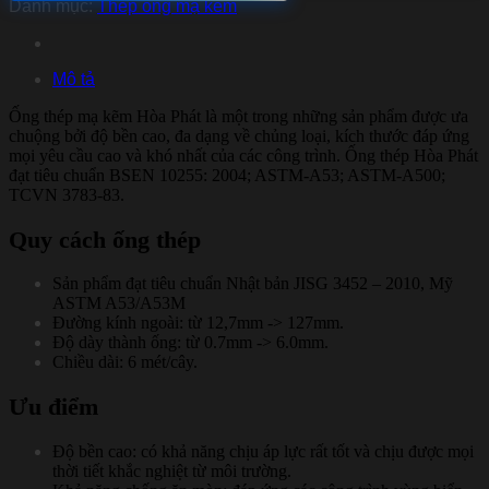
Danh mục:
Thép ống mạ kẽm
Mô tả
Ống thép mạ kẽm Hòa Phát là một trong những sản phẩm được ưa
chuộng bởi độ bền cao, đa dạng về chủng loại, kích thước đáp ứng
mọi yêu cầu cao và khó nhất của các công trình. Ống thép Hòa Phát
đạt tiêu chuẩn BSEN 10255: 2004; ASTM-A53; ASTM-A500;
TCVN 3783-83.
Quy cách ống thép
Sản phẩm đạt tiêu chuẩn Nhật bản JISG 3452 – 2010, Mỹ
ASTM A53/A53M
Đường kính ngoài: từ 12,7mm -> 127mm.
Độ dày thành ống: từ 0.7mm -> 6.0mm.
Chiều dài: 6 mét/cây.
Ưu điểm
Độ bền cao: có khả năng chịu áp lực rất tốt và chịu được mọi
thời tiết khắc nghiệt từ môi trường.