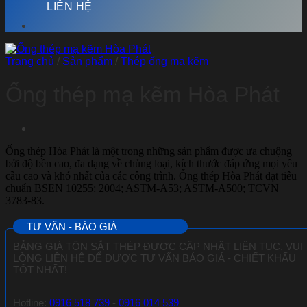
LIÊN HỆ
Trang chủ
/
Sản phẩm
/
Thép ống mạ kẽm
Ống thép mạ kẽm Hòa Phát
Ống thép Hòa Phát là một trong những sản phẩm được ưa chuộng
bởi độ bền cao, đa dạng về chủng loại, kích thước đáp ứng mọi yêu
cầu cao và khó nhất của các công trình. Ống thép Hòa Phát đạt tiêu
chuẩn BSEN 10255: 2004; ASTM-A53; ASTM-A500; TCVN
3783-83.
TƯ VẤN - BÁO GIÁ
BẢNG GIÁ TÔN SẮT THÉP ĐƯỢC CẬP NHẬT LIÊN TỤC, VUI
LÒNG LIÊN HỆ ĐỂ ĐƯỢC TƯ VẤN BÁO GIÁ - CHIẾT KHẤU
TỐT NHẤT!
Hotline:
0916 518 739
-
0916 014 539