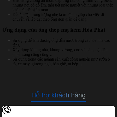
Khả năng chống ăn mòn: đáp ứng các công trình vùng biển,
những nơi có độ ẩm, thời tiết khắc nghiệt với những loại thép
khác rất dễ bị ăn mòn.
Dễ lắp đặt: trọng lượng nhẹ là ưu điểm giúp cho việc di
chuyển và lắp đặt thép ống đơn giản dễ dàng.
Ứng dụng của ống thép mạ kẽm Hòa Phát
Sử dụng dể làm đường ống dẫn nước trong các tòa nhà cao
tầng.
Xây dựng khung nhà, khung xưởng, cọc siêu âm, cột đèn
chiếu sáng công cộng…
Sử dụng trong các ngành sản xuất công nghiệp như sườn ô
tô, xe máy, giường ngủ, bàn ghế, tủ bếp…
Hỗ trợ khách hàng