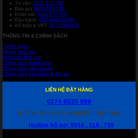
Tư vấn:
0916 518 739
Báo giá:
0916 014 539
Khảo sát:
0916 927 039
Bảo hành:
(0274) 6535 999
Kế toán & VAT:
0972 066 974
THÔNG TIN & CHÍNH SÁCH
Tuyển dụng
Hồ sơ năng lực
Brochure lĩnh vực
Chính sách thanh toán
Chính sách vận chuyển
Chính sách bảo hành & đổi trả
LIÊN HỆ ĐẶT HÀNG
0274 6535 999
UY TÍN
CHUYÊN NGHIỆP
TẬN TÂM
Hotline hỗ trợ: 0916 . 518 . 739