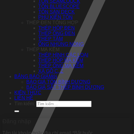
TÔN SEAMLOOCK
TÔN BLUESCOPE
TÔN SÀN DECK
PHỤ KIỆN TÔN
THÉP ĐEN TỔNG HỢP
THÉP HỘP ĐEN
THÉP ỐNG ĐEN
THÉP TẤM
ỐNG NHÚNG NÓNG
THÉP MẠ KẼM
THÉP HÌNH CÁC LOẠI
THÉP HỘP MẠ KẼM
THÉP ỐNG MẠ KẼM
XÀ GỒ C, Z
BẢNG BÁO GIÁ
BÁO GIÁ TÔN BÌNH DƯƠNG
BÁO GIÁ SẮT THÉP BÌNH DƯƠNG
KIẾN THỨC
LIÊN HỆ
Tìm kiếm:
Đăng nhập
Tên tài khoản hoặc địa chỉ email
*
Bắt buộc