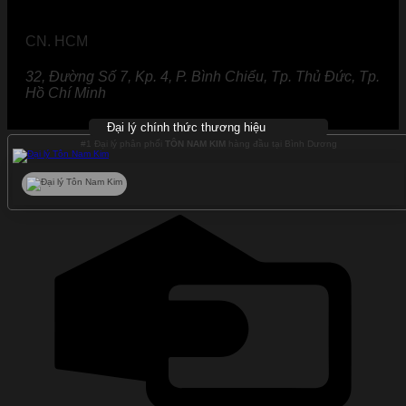
CN. HCM
32, Đường Số 7, Kp. 4, P. Bình Chiểu, Tp. Thủ Đức, Tp.
Hồ Chí Minh
Đại lý chính thức thương hiệu
#1 Đại lý phân phối
TÔN NAM KIM
hàng đầu tại Bình Dương