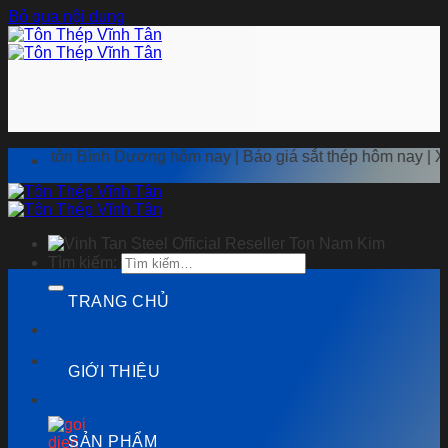
Bỏ qua nội dung
Bình Dương hôm nay | Báo giá sắt thép hôm nay | Xưởng tôn th
Tìm kiếm:
TRANG CHỦ
GIỚI THIỆU
SẢN PHẨM