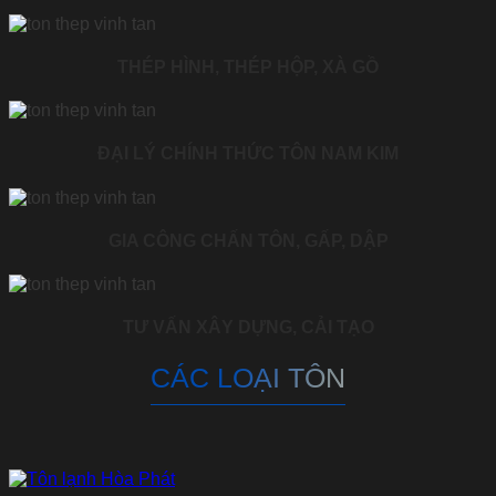
THÉP HÌNH, THÉP HỘP, XÀ GỒ
ĐẠI LÝ CHÍNH THỨC TÔN NAM KIM
GIA CÔNG CHẤN TÔN, GẤP, DẬP
TƯ VẤN XÂY DỰNG, CẢI TẠO
CÁC LOẠI TÔN