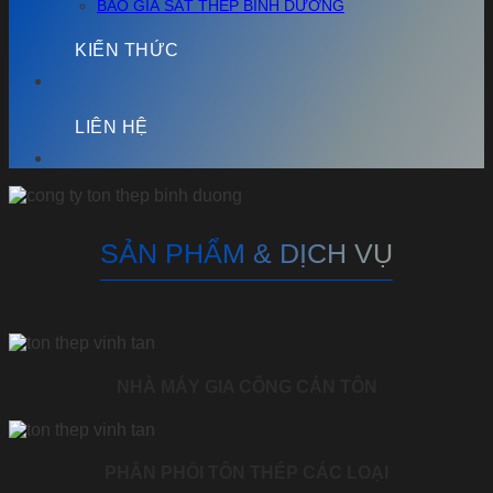
BÁO GIÁ SẮT THÉP BÌNH DƯƠNG
KIẾN THỨC
LIÊN HỆ
SẢN PHẨM & DỊCH VỤ
NHÀ MÁY GIA CÔNG CÁN TÔN
PHÂN PHỐI TÔN THÉP CÁC LOẠI