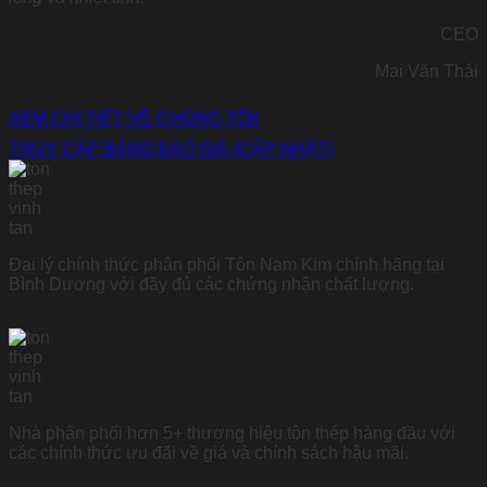
CEO
Mai Văn Thái
XEM CHI TIẾT VỀ CHÚNG TÔI!
TRUY CẬP BẢNG BÁO GIÁ (CẬP NHẬT)
Đại lý chính thức phân phối Tôn Nam Kim chính hãng tại
Bình Dương với đầy đủ các chứng nhận chất lượng.
Nhà phân phối hơn 5+ thương hiệu tôn thép hàng đầu với
các chính thức ưu đãi về giá và chính sách hậu mãi.