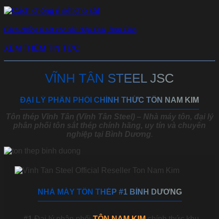
Cách chống rỉ sét cho sắt Hiệu Quả, Đơn Giản
XEM THÊM TIN TỨC
VĨNH TÂN STEEL JSC
ĐẠI LÝ PHÂN PHỐI CHÍNH THỨC TÔN NAM KIM
Tôn thép Vĩnh Tân (Vĩnh Tân Steel) – Nhà máy tôn, đại lý
phân phối tôn sắt thép chính hãng, uy tín và chuyên
nghiệp tại Bình Dương
.
NHÀ MÁY TÔN THÉP #1 BÌNH DƯƠNG
#1
Đại lý phân phối
TÔN NAM KIM
chính thức khu