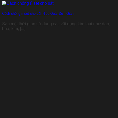
Cách chống rỉ sét cho sắt Hiệu Quả, Đơn Giản
Sau một thời gian sử dụng các vật dụng kim loại như dao,
búa, kìm, [...]