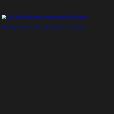
[Giải đáp] Cây lưỡi hổ để trong phòng ngủ có tốt không?