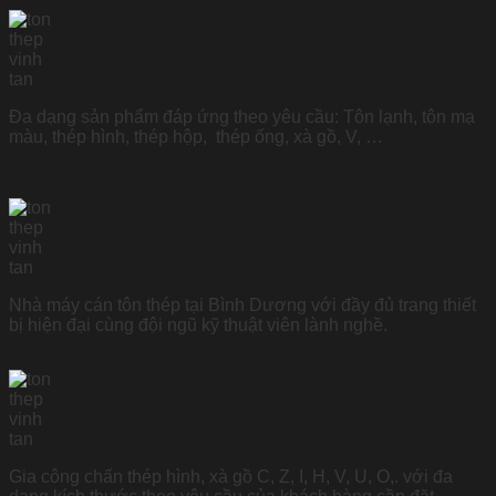
Đa dạng sản phẩm đáp ứng theo yêu cầu: Tôn lạnh, tôn mạ
màu, thép hình, thép hộp, thép ống, xà gồ, V, …
Nhà máy cán tôn thép tại Bình Dương với đầy đủ trang thiết
bị hiện đại cùng đội ngũ kỹ thuật viên lành nghề.
Gia công chấn thép hình, xà gồ C, Z, I, H, V, U, O,. với đa