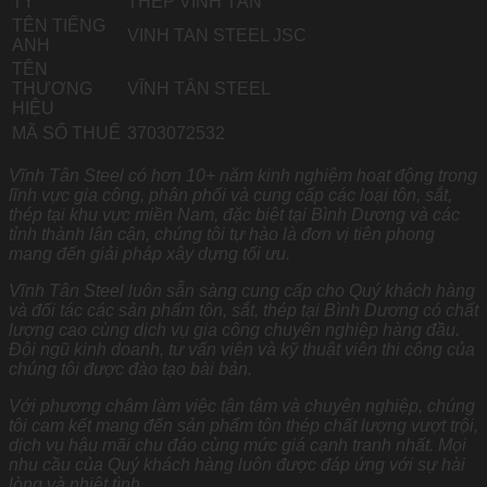
TY
THÉP VĨNH TÂN
TÊN TIẾNG
VINH TAN STEEL JSC
ANH
TÊN
THƯƠNG
VĨNH TÂN STEEL
HIỆU
MÃ SỐ THUẾ
3703072532
Vĩnh Tân Steel có hơn 10+ năm kinh nghiệm hoạt động trong
lĩnh vực gia công, phân phối và cung cấp các loại tôn, sắt,
thép tại khu vực miền Nam, đặc biệt tại Bình Dương và các
tỉnh thành lân cận, chúng tôi tự hào là đơn vị tiên phong
mang đến giải pháp xây dựng tối ưu.
Vĩnh Tân Steel luôn sẵn sàng cung cấp cho Quý khách hàng
và đối tác các sản phẩm tôn, sắt, thép tại Bình Dương có chất
lượng cao cùng dịch vụ gia công chuyên nghiệp hàng đầu.
Đội ngũ kinh doanh, tư vấn viên và kỹ thuật viên thi công của
chúng tôi được đào tạo bài bản.
Với phương châm làm việc tận tâm và chuyên nghiệp, chúng
tôi cam kết mang đến sản phẩm tôn thép chất lượng vượt trội,
dịch vụ hậu mãi chu đáo cùng mức giá cạnh tranh nhất. Mọi
nhu cầu của Quý khách hàng luôn được đáp ứng với sự hài
lòng và nhiệt tình.