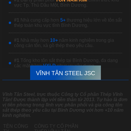
vực Tp. Thủ Dầu Một, Bình Dương.
#1
Nhà cung cấp hơn
5+
thương hiệu lớn về tôn sắt
thép toàn khu vực tỉnh Bình Dương.
#1
Nhà máy hơn
10+
năm kinh nghiệm trong gia
công cán tôn, xà gồ thép theo yêu cầu.
#1
Tổng kho tôn sắt thép tại Bình Dương, đa dạng
các mặt hàng
VXLD
phục vụ xây dựng.
VĨNH TÂN STEEL JSC
Vĩnh Tân Steel, trực thuộc Công ty Cổ phần Thép Vĩnh
Tân! Được thành lập
với tiền thân từ 2013
. Tự hào là đơn
vị tiên phong trong lĩnh vực phân phối và gia công tôn
sắt thép theo yêu cầu tại Bình Dương với hơn +10 năm
kinh nghiệm.
TÊN CÔNG
CÔNG TY CỔ PHẦN