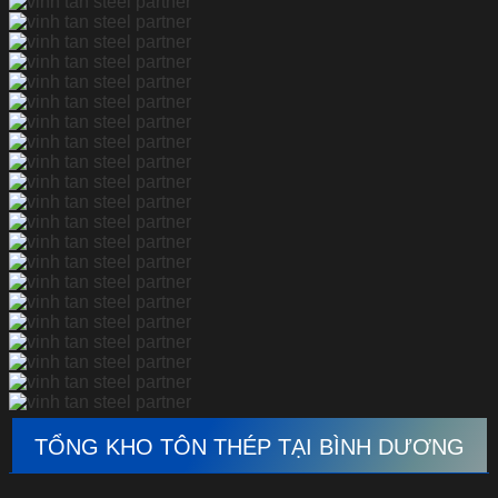
TỔNG KHO TÔN THÉP TẠI BÌNH DƯƠNG