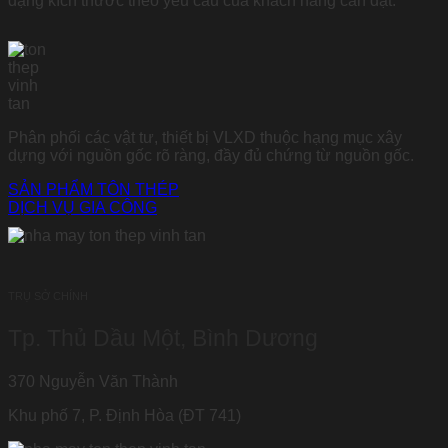
dạng kích thước theo yêu cầu của khách hàng cần đặt.
Phân phối các vật tư, thiết bị VLXD thuộc hạng mục xây
dựng với nguồn gốc rõ ràng, đầy đủ chứng từ nguồn gốc.
SẢN PHẨM TÔN THÉP
DỊCH VỤ GIA CÔNG
TRỤ SỞ CHÍNH
Tp. Thủ Dầu Một, Bình Dương
370 Nguyễn Văn Thành
Khu phố 7, P. Định Hòa (ĐT 741)