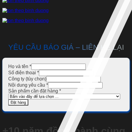
YÊU CẦU BÁO GIÁ – LIÊN HỆ LẠI
Họ và tên
*
Số điện thoại
*
Công ty (tùy chọn)
Nội dung yêu cầu
*
Sản phẩm cần đặt hàng
*
Đặt hàng
+10 năm đồng hành cùng