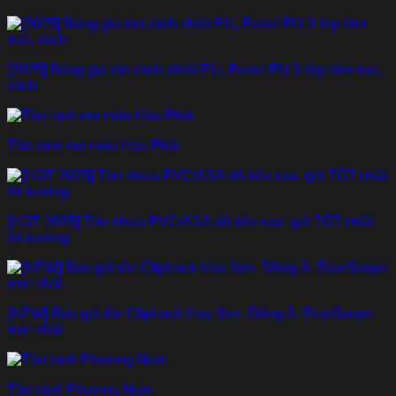
[2025] Bảng giá tôn cách nhiệt PU, Panel PU 3 lớp làm mái,
vách
Tôn lạnh mạ màu Hòa Phát
[HOT 2025] Tôn nhựa PVC/ASA độ bền cao, giá TỐT nhất
thị trường
[NEW] Báo giá tôn ClipLock Hoa Sen, Đông Á, BlueScope
mới nhất
Tôn lạnh Phương Nam