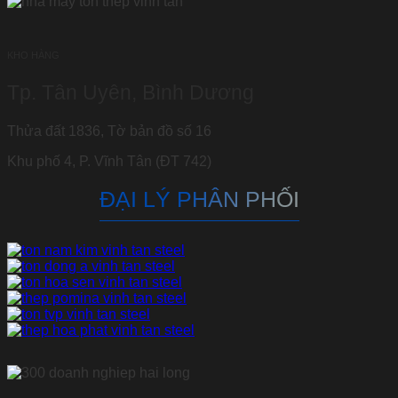
KHO HÀNG
Tp. Tân Uyên, Bình Dương
Thửa đất 1836, Tờ bản đồ số 16
Khu phố 4, P. Vĩnh Tân (ĐT 742)
ĐẠI LÝ PHÂN PHỐI