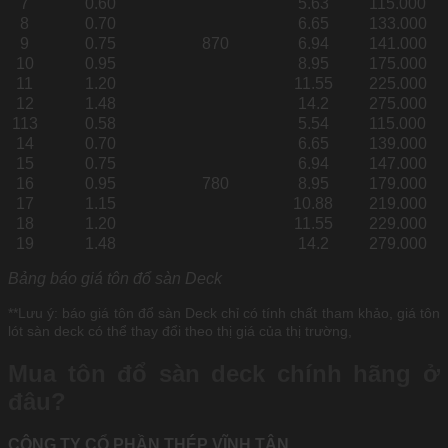
7
0.60
5.63
115.000
8
0.70
6.65
133.000
9
0.75
870
6.94
141.000
10
0.95
8.95
175.000
11
1.20
11.55
225.000
12
1.48
14.2
275.000
113
0.58
5.54
115.000
14
0.70
6.65
139.000
15
0.75
6.94
147.000
16
0.95
780
8.95
179.000
17
1.15
10.88
219.000
18
1.20
11.55
229.000
19
1.48
14.2
279.000
Bảng báo giá tôn đổ sàn Deck
**Lưu ý: báo giá tôn đổ sàn Deck chỉ có tính chất tham khảo, giá tôn
lót sàn deck có thể thay đổi theo thị giá của thị trường,
Mua tôn đổ sàn deck chính hãng ở
đâu?
CÔNG TY CỔ PHẦN THÉP VĨNH TÂN