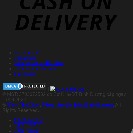
Về chúng tôi
Sản phẩm
Điều khoản & điều kiện
Chính sách bảo mật
Tài khoản
|
® MST: 3703072532 do Sở KH&ĐT Bình Dương cấp ngày
17/09/2022.
©
Vĩnh Tân Steel
.
Tổng kho tôn thép Bình Dương
. All
Rights Reserved.
TRANG CHỦ
GIỚI THIỆU
SẢN PHẨM