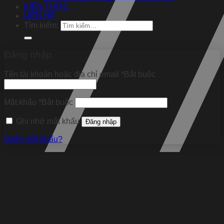
KIẾN THỨC
LIÊN HỆ
Tìm kiếm:
Đăng nhập
Tên tài khoản hoặc địa chỉ email
*
Bắt buộc
Mật khẩu
*
Bắt buộc
Ghi nhớ mật khẩu
Đăng nhập
Quên mật khẩu?