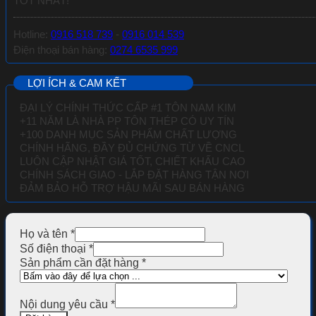
TỐT NHẤT!
Hotline:
0916 518 739
-
0916 014 539
Điện thoại bán hàng:
0274 6535 999
LỢI ÍCH & CAM KẾT
ĐẠI LÝ CHÍNH THỨC CẤP #1 TÔN NAM KIM
+11 NĂM LÀ NHÀ PP TÔN THÉP CÓ UY TÍN
+100 DANH MỤC SẢN PHẨM CHẤT LƯỢNG
CHÍNH HÃNG, ĐẦY ĐỦ CHỨNG TỪ VỀ
CNCL
LUÔN CẬP NHẬT GIÁ TỐT, CHIẾT KHẤU CAO
CHÍNH SÁCH GIAO - LẮP ĐẶT HÀNG TẬN NƠI
ĐẢM BẢO HỖ TRỢ HẬU MÃI SAU BÁN HÀNG
Họ và tên
*
Số điện thoại
*
Sản phẩm cần đặt hàng
*
Nội dung yêu cầu
*