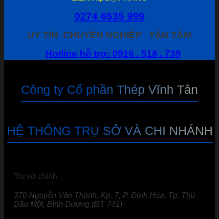
0274 6535 999
UY TÍN
CHUYÊN NGHIỆP
TẬN TÂM
Hotline hỗ trợ: 0916 . 518 . 739
Công ty Cổ phần Thép Vĩnh Tân
HỆ THỐNG TRỤ SỞ VÀ CHI NHÁNH
Trụ sở chính
370 Nguyễn Văn Thành, Kp. 7, P. Định Hòa, Tp. Thủ
Dầu Một, Bình Dương (ĐT 741)