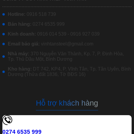
Hotline:
0916 518 739
Bán hàng:
0274 6535 999
Kinh doanh:
0916 014 539 - 0916 927 039
Email báo giá:
vinhtansteel@gmail.com
Nhà máy:
370 Nguyễn Văn Thành, Kp. 7, P. Định Hòa,
Tp. Thủ Dầu Một, Bình Dương
Kho hàng:
DT 742, KP4, P. Vĩnh Tân, Tp. Tân Uyên, Bình
Dương (Thửa đất 1836, Tờ BĐS 16)
Hỗ trợ khách hàng
0274 6535 999