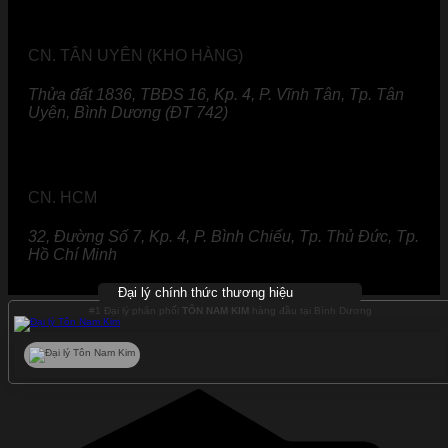
CN. TÂN UYÊN (KHO HÀNG)
Thửa đất 1836, TBĐS 16, Kp. 4, P. Vĩnh Tân, Tp. Tân
Uyên, Bình Dương (ĐT 742)
CN. HCM
32, Đường Số 7, Kp. 4, P. Bình Chiểu, Tp. Thủ Đức, Tp.
Hồ Chí Minh
Đại lý chính thức thương hiệu
#1 Đại lý phân phối
TÔN NAM KIM
hàng đầu tại Bình Dương