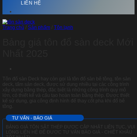
LIÊN HỆ
Trang chủ
/
Sản phẩm
/
Tôn lạnh
Bảng giá tôn đổ sàn deck Mới
Nhất 2025
Tôn đổ sàn Deck hay còn gọi là tôn đổ sàn bê tông, tôn sàn
deck, tấm sán deck, được sử dụng nhiều tại các công trình
xây dựng bằng thép, đặc biệt là những công trình quy mô
lớn, có thiết kế và cấu tạo hoàn toàn bằng thép. Được thiết
kế sử dụng, gia công định hình để thay cốt pha khi đổ bê
tông.
TƯ VẤN - BÁO GIÁ
BẢNG GIÁ TÔN SẮT THÉP ĐƯỢC CẬP NHẬT LIÊN TỤC, VUI
LÒNG LIÊN HỆ ĐỂ ĐƯỢC TƯ VẤN BÁO GIÁ - CHIẾT KHẤU