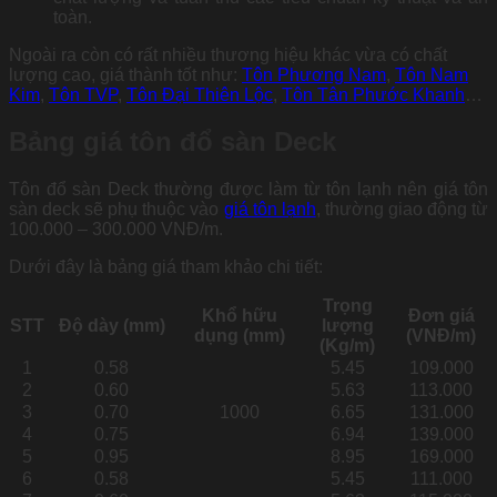
toàn.
Ngoài ra còn có rất nhiều thương hiệu khác vừa có chất
lượng cao, giá thành tốt như:
Tôn Phương Nam
,
Tôn Nam
Kim
,
Tôn TVP
,
Tôn Đại Thiên Lộc
,
Tôn Tân Phước Khanh
…
Bảng giá tôn đổ sàn Deck
Tôn đổ sàn Deck thường được làm từ tôn lạnh nên giá tôn
sàn deck sẽ phụ thuộc vào
giá tôn lạnh
, thường giao động từ
100.000 – 300.000 VNĐ/m.
Dưới đây là bảng giá tham khảo chi tiết:
Trọng
Khổ hữu
Đơn giá
STT
Độ dày
(mm)
lượng
dụng
(mm)
(VNĐ/m)
(Kg/m)
1
0.58
5.45
109.000
2
0.60
5.63
113.000
3
0.70
1000
6.65
131.000
4
0.75
6.94
139.000
5
0.95
8.95
169.000
6
0.58
5.45
111.000