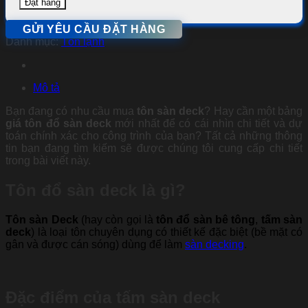
Đặt hàng
GỬI YÊU CẦU ĐẶT HÀNG
Danh mục:
Tôn lạnh
Mô tả
Bạn đang có nhu cầu mua
tôn sàn deck
? Hay cần một bảng
giá tôn đổ sàn deck
mới nhất để có cái nhìn chi tiết và dự
toán chính xác cho công trình của bạn? Tất cả những thông
tin bạn đang tìm kiếm sẽ được chúng tôi cung cấp chi tiết
trong bài viết này.
Tôn đổ sàn deck là gì?
Tôn sàn Deck
(hay còn gọi là
tôn đổ sàn bê tông
,
tấm sàn
deck
) là loại tôn chuyên dụng có thiết kế đặc biệt (bề mặt có
gân và được cán sóng) dùng để làm
sàn decking
.
Đặc điểm của tấm sàn deck