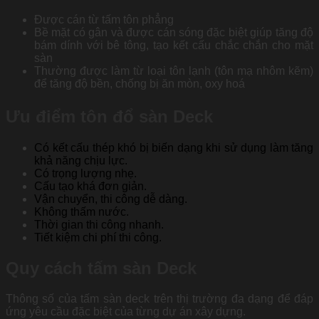
Được cán từ tấm tôn phẳng
Bề mặt có gân và được cán sóng đặc biệt giúp tăng độ
bám dính với bê tông, tạo kết cấu chắc chắn cho mặt
sàn
Thường được làm từ loại tôn lạnh (tôn mạ nhôm kẽm)
để tăng độ bền, chống bị ăn mòn, oxy hoá
Ưu điểm tôn đổ sàn Deck
Có kết cấu thép khó bị biến dạng khi sử dụng làm tăng
khả năng chịu lực.
Có trọng lượng nhẹ.
Cấu tạo khá đơn giản.
Vận chuyển, thi công dễ dàng.
Không thấm nước.
Thời gian thi công nhanh.
Tiết kiệm chi phí thi công.
Quy cách tấm sàn Deck
Thông số của tấm sàn deck trên thị trường đa dạng để đáp
ứng yêu cầu đặc biệt của từng dự án xây dựng.