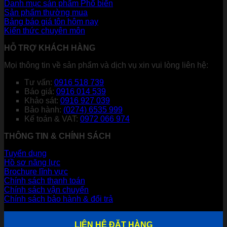
Danh mục sản phẩm
Sản phẩm thường mua
Bảng báo giá tôn hôm nay
Kiến thức chuyên môn
HỖ TRỢ KHÁCH HÀNG
Mọi thông tin về sản phẩm và dịch vụ xin vui lòng liên hệ:
Tư vấn:
0916 518 739
Báo giá:
0916 014 539
Khảo sát:
0916 927 039
Bảo hành:
(0274) 6535 999
Kế toán & VAT:
0972 066 974
THÔNG TIN & CHÍNH SÁCH
Tuyển dụng
Hồ sơ năng lực
Brochure lĩnh vực
Chính sách thanh toán
Chính sách vận chuyển
Chính sách bảo hành & đổi trả
LIÊN HỆ ĐẶT HÀNG