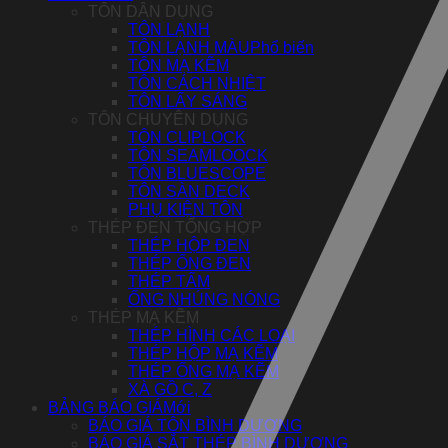
TÔN DÂN DỤNG
TÔN LẠNH
TÔN LẠNH MÀU
TÔN MẠ KẼM
TÔN CÁCH NHIỆT
TÔN LẤY SÁNG
TÔN CHUYÊN DỤNG
TÔN CLIPLOCK
TÔN SEAMLOOCK
TÔN BLUESCOPE
TÔN SÀN DECK
PHỤ KIỆN TÔN
THÉP ĐEN TỔNG HỢP
THÉP HỘP ĐEN
THÉP ỐNG ĐEN
THÉP TẤM
ỐNG NHÚNG NÓNG
THÉP MẠ KẼM
THÉP HÌNH CÁC LOẠI
THÉP HỘP MẠ KẼM
THÉP ỐNG MẠ KẼM
XÀ GỒ C, Z
BẢNG BÁO GIÁ
BÁO GIÁ TÔN BÌNH DƯƠNG
BÁO GIÁ SẮT THÉP BÌNH DƯƠNG