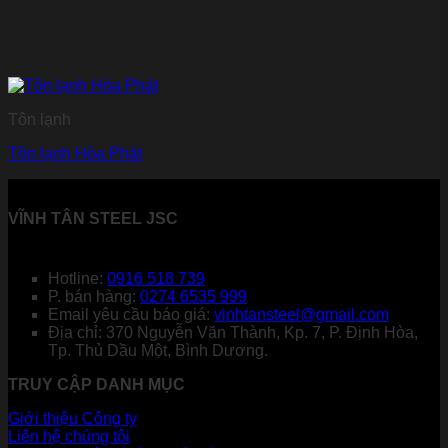
Tôn lạnh
Tôn lạnh Hòa Phát
VĨNH TÂN STEEL JSC
Hotline:
0916 518 739
P. bán hàng:
0274 6535 999
Email yêu cầu báo giá:
vinhtansteel@gmail.com
Địa chỉ: 370 Nguyễn Văn Thành, Kp. 7, P. Định Hòa,
Tp. Thủ Dầu Một, Bình Dương.
TRUY CẬP DANH MỤC
Giới thiệu Công ty
Liên hệ chúng tôi