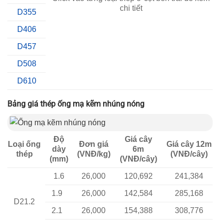
chi tiết
D355
D406
D457
D508
D610
Bảng giá thép ống mạ kẽm nhúng nóng
Độ
Giá cây
Loại ống
Đơn giá
Giá cây 12m
dày
6m
thép
(VNĐ/kg)
(VNĐ/cây)
(mm)
(VNĐ/cây)
1.6
26,000
120,692
241,384
1.9
26,000
142,584
285,168
D21.2
2.1
26,000
154,388
308,776