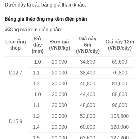
Dưới đây là các bảng giá tham khảo.
Bảng giá thép ống mạ kẽm điện phân
Độ
Giá cây
Loại ống
Đơn giá
Giá cây 12m
dày
6m
thép
(VNĐ/kg)
(VNĐ/cây)
(mm)
(VNĐ/cây)
1.0
20,000
34,800
69,600
D12.7
1.1
20,000
38,400
76,800
1.2
20,000
40,800
81,600
1.0
20,000
44,400
88,800
1.1
20,000
48,000
96,000
1.2
20,000
52,800
105,600
D15.9
1.4
20,000
60,000
120,000
1.5
20,000
63,600
127,200