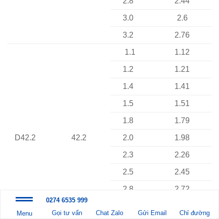
2.8
2.44
3.0
2.6
3.2
2.76
1.1
1.12
1.2
1.21
1.4
1.41
1.5
1.51
1.8
1.79
D42.2
42.2
2.0
1.98
2.3
2.26
2.5
2.45
2.8
2.72
0274 6535 999
3.0
2.90
Gọi tư vấn
Chat Zalo
Gửi Email
Chỉ đường
Menu