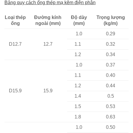
Bảng quy cách ống thép mạ kẽm điện phân
Loại thép
Đường kính
Độ dày
Trọng lượng
ống
ngoài (mm)
(mm)
(kg/m)
1.0
0.29
D12.7
12.7
1.1
0.32
1.2
0.34
1.0
0.37
1.1
0.40
1.2
0.44
D15.9
15.9
1.4
0.5
1.5
0.53
1.8
0.63
1.0
0.50