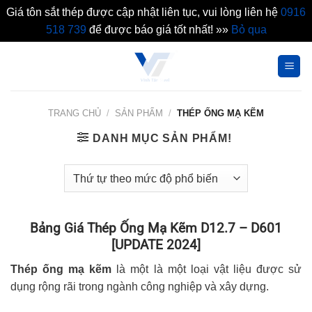
Giá tôn sắt thép được cập nhật liên tục, vui lòng liên hệ
0916
518 739
để được báo giá tốt nhất! »»
Bỏ qua
Bỏ
qua
nội
dung
TRANG CHỦ
/
SẢN PHẨM
/
THÉP ỐNG MẠ KẼM
DANH MỤC SẢN PHẨM!
Bảng Giá Thép Ống Mạ Kẽm D12.7 – D601
[UPDATE 2024]
Thép ống mạ kẽm
là một là một loại vật liệu được sử
dụng rộng rãi trong ngành công nghiệp và xây dựng.