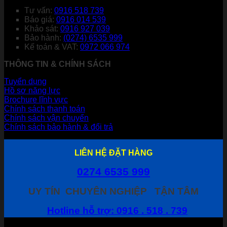
Tư vấn:
0916 518 739
Báo giá:
0916 014 539
Khảo sát:
0916 927 039
Bảo hành:
(0274) 6535 999
Kế toán & VAT:
0972 066 974
THÔNG TIN & CHÍNH SÁCH
Tuyển dụng
Hồ sơ năng lực
Brochure lĩnh vực
Chính sách thanh toán
Chính sách vận chuyển
Chính sách bảo hành & đổi trả
LIÊN HỆ ĐẶT HÀNG
0274 6535 999
UY TÍN
CHUYÊN NGHIỆP
TẬN TÂM
Hotline hỗ trợ: 0916 . 518 . 739