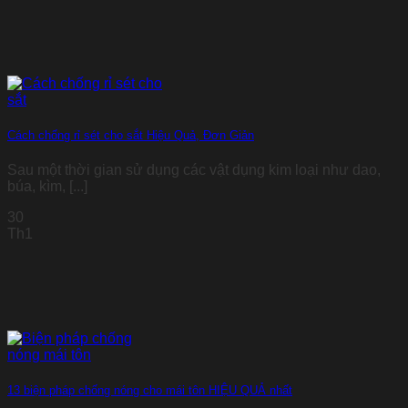
Cách chống rỉ sét cho sắt Hiệu Quả, Đơn Giản
Sau một thời gian sử dụng các vật dụng kim loại như dao,
búa, kìm, [...]
30
Th1
13 biện pháp chống nóng cho mái tôn HIỆU QUẢ nhất