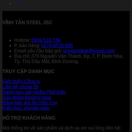
VĨNH TÂN STEEL JSC
Hotline:
0916 518 739
P. bán hàng:
0274 6535 999
Email yêu cầu báo giá:
vinhtansteel@gmail.com
Địa chỉ: 370 Nguyễn Văn Thành, Kp. 7, P. Định Hòa,
Tp. Thủ Dầu Một, Bình Dương.
TRUY CẬP DANH MỤC
Giới thiệu Công ty
Liên hệ chúng tôi
Danh mục sản phẩm
Sản phẩm thường mua
Bảng báo giá tôn hôm nay
Kiến thức chuyên môn
HỖ TRỢ KHÁCH HÀNG
Mọi thông tin về sản phẩm và dịch vụ xin vui lòng liên hệ: