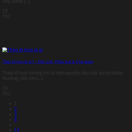
nay, đang [...]
23
Th1
Thép tổ hợp là gì? – Đặc tính, Phân loại & Ứng dụng
Thép tổ hợp không chỉ là một nguyên liệu xây dựng thông
thường, mà còn [...]
23
Th1
1
2
3
4
…
14