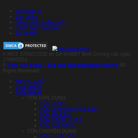
Về chúng tôi
Sản phẩm
Điều khoản & điều kiện
Chính sách bảo mật
Tài khoản
|
® MST: 3703072532 do Sở KH&ĐT Bình Dương cấp ngày
17/09/2022.
©
Vĩnh Tân Steel
.
Tổng kho tôn thép Bình Dương
. All
Rights Reserved.
TRANG CHỦ
GIỚI THIỆU
SẢN PHẨM
TÔN DÂN DỤNG
TÔN LẠNH
TÔN LẠNH MÀU
TÔN MẠ KẼM
TÔN CÁCH NHIỆT
TÔN LẤY SÁNG
TÔN CHUYÊN DỤNG
TÔN CLIPLOCK