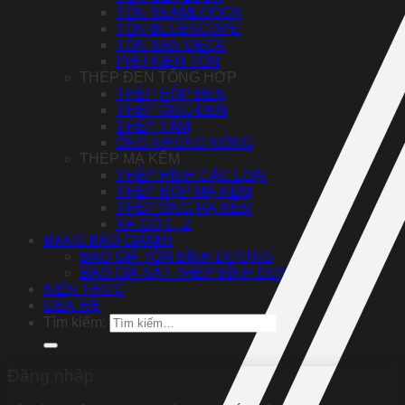
TÔN SEAMLOOCK
TÔN BLUESCOPE
TÔN SÀN DECK
PHỤ KIỆN TÔN
THÉP ĐEN TỔNG HỢP
THÉP HỘP ĐEN
THÉP ỐNG ĐEN
THÉP TẤM
ỐNG NHÚNG NÓNG
THÉP MẠ KẼM
THÉP HÌNH CÁC LOẠI
THÉP HỘP MẠ KẼM
THÉP ỐNG MẠ KẼM
XÀ GỒ C, Z
BẢNG BÁO GIÁ
BÁO GIÁ TÔN BÌNH DƯƠNG
BÁO GIÁ SẮT THÉP BÌNH DƯƠNG
KIẾN THỨC
LIÊN HỆ
Tìm kiếm:
Đăng nhập