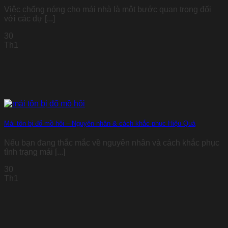
Việc chống nóng cho mái nhà là một bước quan trọng đối
với các dự [...]
30
Th1
Mái tôn bị đổ mồ hôi – Nguyên nhân & cách khắc phục Hiệu Quả
Nếu bạn đang thắc mắc về nguyên nhân và cách khắc phục
tình trạng mái [...]
30
Th1