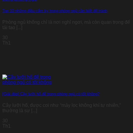
Top 10 những điều cấm kỵ trong phòng ngủ cần biết để tránh
Phòng ngủ không chỉ là nơi nghỉ ngơi, mà còn quan trọng để
tái tạo [...]
30
Th1
[Giải đáp] Cây lưỡi hổ để trong phòng ngủ có tốt không?
Cây lưỡi hổ, được coi như “máy lọc không khí tự nhiên,”
thường là sự [...]
30
Th1