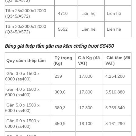
(Q345/A572)
Tấm 25x2000x12000
4710
Liên hệ
Liên hệ
(Q345/A572)
Tấm 30x2000x12000
5652
Liên hệ
Liên hệ
(Q345/A572)
Bảng giá thép tấm gân mạ kẽm chống trượt SS400
Tỷ trọng
Giá Kg
(đã
Giá tấm
(đã
Quy cách thép tấm
(Kg)
VAT)
VAT)
Gân 3.0 x 1500 x
239
17.800
4.254.200
6000 (ss400)
Gân 4.0 x 1500 x
309,6
17.800
5.510.880
6000 (ss400)
Gân 5.0 x 1500 x
380,3
17.800
6.769.340
6000 (ss400)
Gân 6.0 x 1500 x
450,9
18.100
8.161.290
6000 (ss400)