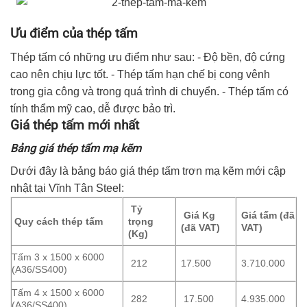
Ưu điểm của thép tấm
Thép tấm có những ưu điểm như sau: - Độ bền, độ cứng
cao nên chịu lực tốt. - Thép tấm hạn chế bị cong vênh
trong gia công và trong quá trình di chuyển. - Thép tấm có
tính thẩm mỹ cao, dễ được bảo trì.
Giá thép tấm mới nhất
Bảng giá thép tấm mạ kẽm
Dưới đây là bảng báo giá thép tấm trơn mạ kẽm mới cập
nhật tại Vĩnh Tân Steel:
Tỷ
Giá Kg
Giá tấm
(đã
Quy cách thép tấm
trọng
(đã VAT)
VAT)
(Kg)
Tấm 3 x 1500 x 6000
212
17.500
3.710.000
(A36/SS400)
Tấm 4 x 1500 x 6000
282
17.500
4.935.000
(A36/SS400)