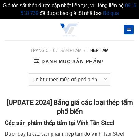
Giá tôn sắt thép được cập nhật liên tục, vui lòng liên hệ
0916
518 739
để được báo giá tốt nhất! »»
Bỏ qua
Bỏ
qua
nội
dung
TRANG CHỦ
/
SẢN PHẨM
/
THÉP TẤM
DANH MỤC SẢN PHẨM!
[UPDATE 2024] Bảng giá các loại thép tấm
phổ biến
Các sản phẩm thép tấm tại Vĩnh Tân Steel
Dưới đây là các sản phẩm thép tấm do Vĩnh Tân Steel