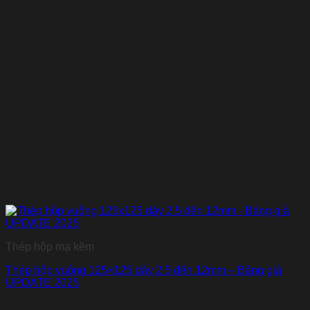
Thép hộp mạ kẽm
Thép hộp vuông 125×125 dày 2.5 đến 12mm – Bảng giá
UPDATE 2025