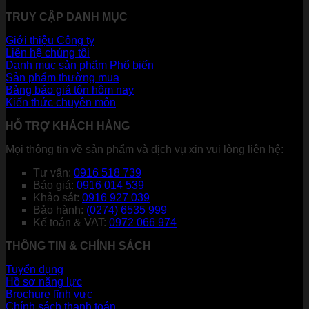
TRUY CẬP DANH MỤC
Giới thiệu Công ty
Liên hệ chúng tôi
Danh mục sản phẩm
Sản phẩm thường mua
Bảng báo giá tôn hôm nay
Kiến thức chuyên môn
HỖ TRỢ KHÁCH HÀNG
Mọi thông tin về sản phẩm và dịch vụ xin vui lòng liên hệ:
Tư vấn:
0916 518 739
Báo giá:
0916 014 539
Khảo sát:
0916 927 039
Bảo hành:
(0274) 6535 999
Kế toán & VAT:
0972 066 974
THÔNG TIN & CHÍNH SÁCH
Tuyển dụng
Hồ sơ năng lực
Brochure lĩnh vực
Chính sách thanh toán