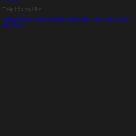
Thép hộp mạ kẽm
[Cập nhật 2025] bảng giá thép hộp vuông 100×100 dày 1.8
đến 12mm