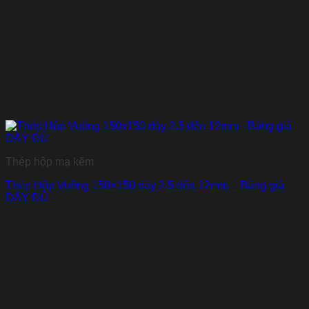
Thép hộp mạ kẽm
Thép Hộp Vuông 150×150 dày 2.5 đến 12mm – Bảng giá
ĐẦY ĐỦ