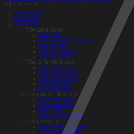
Rights Reserved.
TRANG CHỦ
GIỚI THIỆU
SẢN PHẨM
TÔN DÂN DỤNG
TÔN LẠNH
TÔN LẠNH MÀU
TÔN MẠ KẼM
TÔN CÁCH NHIỆT
TÔN LẤY SÁNG
TÔN CHUYÊN DỤNG
TÔN CLIPLOCK
TÔN SEAMLOOCK
TÔN BLUESCOPE
TÔN SÀN DECK
PHỤ KIỆN TÔN
THÉP ĐEN TỔNG HỢP
THÉP HỘP ĐEN
THÉP ỐNG ĐEN
THÉP TẤM
ỐNG NHÚNG NÓNG
THÉP MẠ KẼM
THÉP HÌNH CÁC LOẠI
THÉP HỘP MẠ KẼM