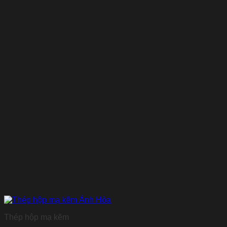
Thép hộp mạ kẽm