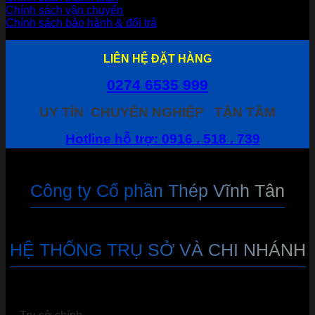
Chính sách vận chuyển
Chính sách bảo hành & đổi trả
LIÊN HỆ ĐẶT HÀNG
0274 6535 999
UY TÍN
CHUYÊN NGHIỆP
TẬN TÂM
Hotline hỗ trợ: 0916 . 518 . 739
Công ty Cổ phần Thép Vĩnh Tân
HỆ THỐNG TRỤ SỞ VÀ CHI NHÁNH