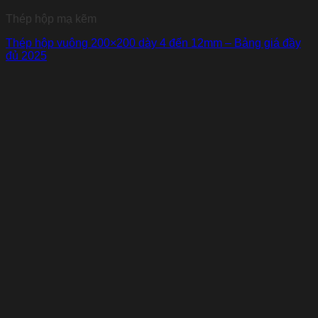
Thép hộp mạ kẽm
Thép hộp vuông 200×200 dày 4 đến 12mm – Bảng giá đầy
đủ 2025