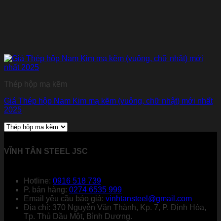
Thép hộp mạ kẽm
Giá Thép hộp Nam Kim mạ kẽm (vuông, chữ nhật) mới nhất
2025
VĨNH TÂN STEEL JSC
Hotline:
0916 518 739
P. bán hàng:
0274 6535 999
Email yêu cầu báo giá:
vinhtansteel@gmail.com
Địa chỉ: 370 Nguyễn Văn Thành, Kp. 7, P. Định Hòa,
Tp. Thủ Dầu Một, Bình Dương.