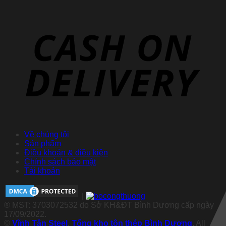
Về chúng tôi
Sản phẩm
Điều khoản & điều kiện
Chính sách bảo mật
Tài khoản
|
® MST: 3703072532 do Sở KH&ĐT Bình Dương cấp ngày
17/09/2022.
©
Vĩnh Tân Steel
.
Tổng kho tôn thép Bình Dương
. All