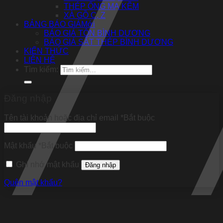
THÉP ỐNG MẠ KẼM
XÀ GỒ C, Z
BẢNG BÁO GIÁ
BÁO GIÁ TÔN BÌNH DƯƠNG
BÁO GIÁ SẮT THÉP BÌNH DƯƠNG
KIẾN THỨC
LIÊN HỆ
Tìm kiếm:
Đăng nhập
Tên tài khoản hoặc địa chỉ email
*
Bắt buộc
Mật khẩu
*
Bắt buộc
Ghi nhớ mật khẩu
Đăng nhập
Quên mật khẩu?