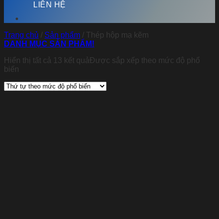
LIÊN HỆ
Trang chủ
/
Sản phẩm
/
Thép hộp mạ kẽm
DANH MỤC SẢN PHẨM!
Hiển thị tất cả 13 kết quả
Được sắp xếp theo mức độ phổ
biến