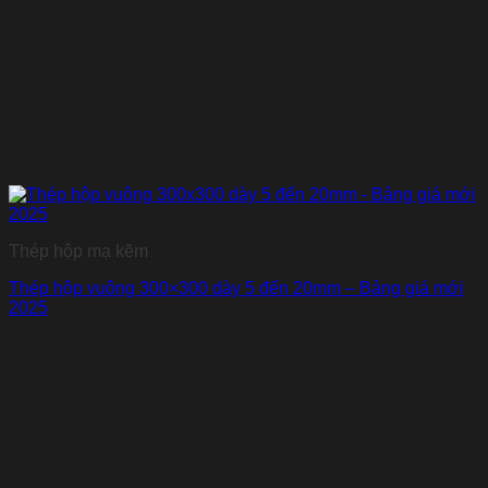
Thép hộp mạ kẽm
Thép hộp vuông 300×300 dày 5 đến 20mm – Bảng giá mới
2025