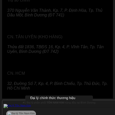
Trụ sở chính
370 Nguyễn Văn Thành, Kp. 7, P. Định Hòa, Tp. Thủ
Dầu Một, Bình Dương (ĐT 741)
CN. TÂN UYÊN (KHO HÀNG)
Thửa đất 1836, TBĐS 16, Kp. 4, P. Vĩnh Tân, Tp. Tân
Uyên, Bình Dương (ĐT 742)
CN. HCM
32, Đường Số 7, Kp. 4, P. Bình Chiểu, Tp. Thủ Đức, Tp.
Hồ Chí Minh
Đại lý chính thức thương hiệu
#1 Đại lý phân phối
TÔN NAM KIM
hàng đầu tại Bình Dương