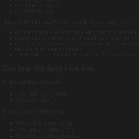
EN 10346 (Châu Âu)
SNI 4096 (Indonesia)
IS 15961 (Ấn Độ)
Ngoài ra, tôn lạnh của Hoa Sen còn được ưa chuộng bởi:
Bề mặt bóng đẹp và khả năng chống được sự ăn mòn ở 
Lớp bề mặt còn có tác dụng kháng nhiệt, thiết kế linh hoạ
Độ dày của sản phẩm cũng khá đa dạng, dao động từ 
Màu sắc, kiểu dáng phong phú
Xét về tuổi thọ thì tôn lạnh Hoa Sen có tính bền cao hơn
Các loại tôn lạnh Hoa Sen
Phân loại theo màu sắc:
Tôn lạnh không màu
Tôn lạnh màu
Phân loại theo kiểu sóng:
Tôn lạnh 9 sóng vuông
Tôn lạnh 11 sóng vuông
Tôn lạnh 13 sóng plafond