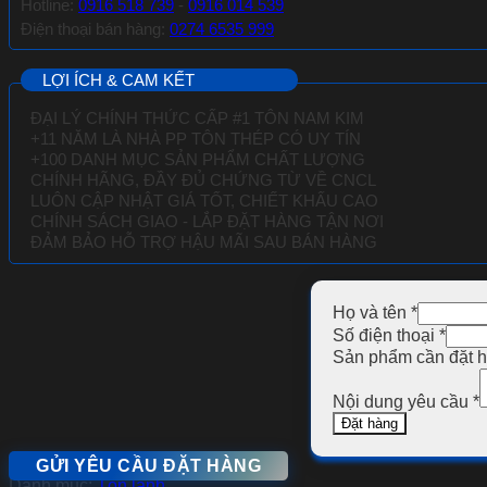
Hotline:
0916 518 739
-
0916 014 539
Điện thoại bán hàng:
0274 6535 999
LỢI ÍCH & CAM KẾT
ĐẠI LÝ CHÍNH THỨC CẤP #1 TÔN NAM KIM
+11 NĂM LÀ NHÀ PP TÔN THÉP CÓ UY TÍN
+100 DANH MỤC SẢN PHẨM CHẤT LƯỢNG
CHÍNH HÃNG, ĐẦY ĐỦ CHỨNG TỪ VỀ
CNCL
LUÔN CẬP NHẬT GIÁ TỐT, CHIẾT KHẤU CAO
CHÍNH SÁCH GIAO - LẮP ĐẶT HÀNG TẬN NƠI
ĐẢM BẢO HỖ TRỢ HẬU MÃI SAU BÁN HÀNG
Họ và tên
*
Số điện thoại
*
Sản phẩm cần đặt 
Nội dung yêu cầu
*
Đặt hàng
GỬI YÊU CẦU ĐẶT HÀNG
Danh mục:
Tôn lạnh