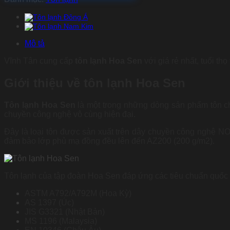
Mô tả
Vĩnh Tân cung cấp
tôn lạnh Hoa Sen
với giá rẻ nhất, tuổi th
Giới thiệu về tôn lạnh Hoa Sen
Tôn lạnh Hoa Sen
là một trong những dòng sản phẩm tôn ch
chuyền công nghệ vô cùng hiện đại.
Đây là loại tôn được sản xuất trên dây chuyền công nghệ NOF
đảm bảo lớp phủ mạ đồng đều lên đến AZ200 (200 g/m2).
Tôn lạnh của tập đoàn Hoa Sen đáp ứng các tiêu chuẩn quốc 
ASTM A792/A792M (Hoa Kỳ)
AS 1397 (Úc)
JIS G3321 (Nhật Bản)
MS 1196 (Malaysia)