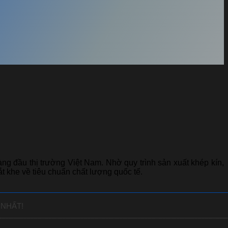
g đầu thị trường Việt Nam. Nhờ quy trình sản xuất khép kín,
 khe về tiêu chuẩn chất lượng quốc tế.
 NHẤT!