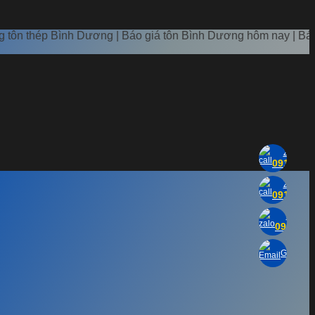
ình Dương | Báo giá tôn Bình Dương hôm nay | Báo giá sắt thé
Zalo K.
0916 518
Zalo K.
0916 014
Zalo K.
0916 92
Gửi Emai