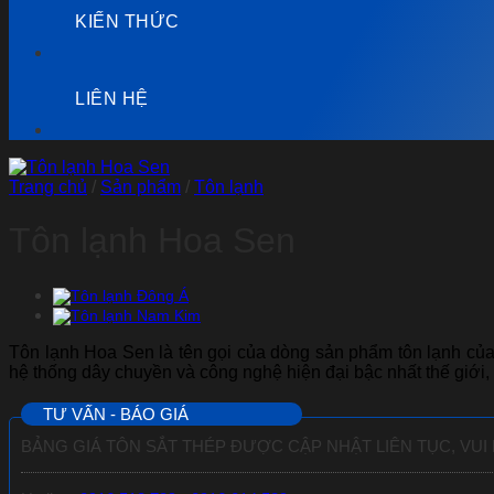
KIẾN THỨC
LIÊN HỆ
Trang chủ
/
Sản phẩm
/
Tôn lạnh
Tôn lạnh Hoa Sen
Tôn lạnh Hoa Sen là tên gọi của dòng sản phẩm tôn lạnh của
hệ thống dây chuyền và công nghệ hiện đại bậc nhất thế giới
TƯ VẤN - BÁO GIÁ
BẢNG GIÁ TÔN SẮT THÉP ĐƯỢC CẬP NHẬT LIÊN TỤC, VUI 