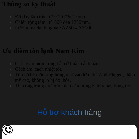
Thông số kỹ thuật
Độ dày tấm tôn : từ 0.25 đến 1.0mm.
Chiều rộng tấm : từ 600 đến 1250mm.
Lượng mạ danh nghĩa : AZ50 – AZ200.
Ưu điểm tôn lạnh Nam Kim
Chống ăn mòn trong bất cứ hoàn cảnh nào.
Cách âm, cách nhiệt tốt.
Tôn có bề mặt sáng bóng nhờ vào lớp phủ Anti-Finger , thẩm
mỹ cao, không lo bị ôxi hóa.
Thi công trong quá trình dập cán trong bị trầy hay bong tróc.
Hỗ trợ khách hàng