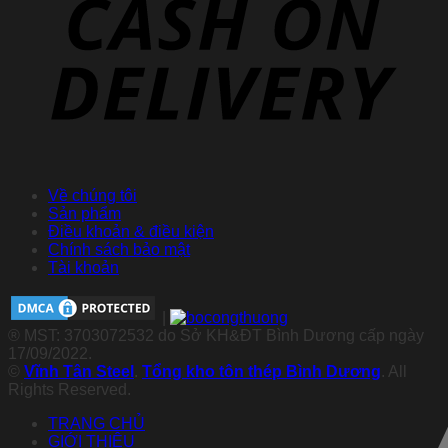
Về chúng tôi
Sản phẩm
Điều khoản & điều kiện
Chính sách bảo mật
Tài khoản
|
® MST: 3703072532 do Sở KH&ĐT Bình Dương cấp ngày
17/09/2022.
©
Vĩnh Tân Steel
.
Tổng kho tôn thép Bình Dương
. All
Rights Reserved.
TRANG CHỦ
GIỚI THIỆU