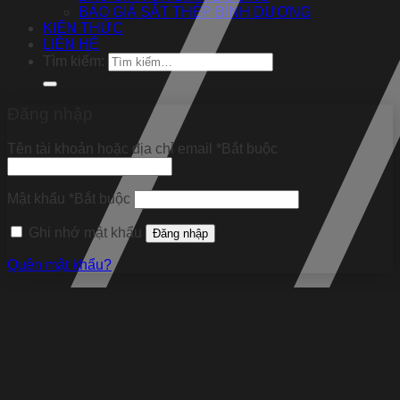
BÁO GIÁ SẮT THÉP BÌNH DƯƠNG
KIẾN THỨC
LIÊN HỆ
Tìm kiếm:
Đăng nhập
Tên tài khoản hoặc địa chỉ email
*
Bắt buộc
Mật khẩu
*
Bắt buộc
Ghi nhớ mật khẩu
Đăng nhập
Quên mật khẩu?