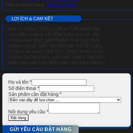
Điện thoại bán hàng:
0274 6535 999
LỢI ÍCH & CAM KẾT
ĐẠI LÝ CHÍNH THỨC CẤP #1 TÔN NAM KIM
+11 NĂM LÀ NHÀ PP TÔN THÉP CÓ UY TÍN
+100 DANH MỤC SẢN PHẨM CHẤT LƯỢNG
CHÍNH HÃNG, ĐẦY ĐỦ CHỨNG TỪ VỀ
CNCL
LUÔN CẬP NHẬT GIÁ TỐT, CHIẾT KHẤU CAO
CHÍNH SÁCH GIAO - LẮP ĐẶT HÀNG TẬN NƠI
ĐẢM BẢO HỖ TRỢ HẬU MÃI SAU BÁN HÀNG
Họ và tên
*
Số điện thoại
*
Sản phẩm cần đặt hàng
*
Nội dung yêu cầu
*
Đặt hàng
GỬI YÊU CẦU ĐẶT HÀNG