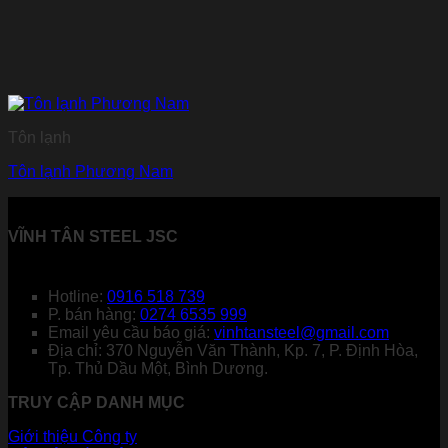
Tôn lạnh
Tôn lạnh Phương Nam
VĨNH TÂN STEEL JSC
Hotline:
0916 518 739
P. bán hàng:
0274 6535 999
Email yêu cầu báo giá:
vinhtansteel@gmail.com
Địa chỉ: 370 Nguyễn Văn Thành, Kp. 7, P. Định Hòa,
Tp. Thủ Dầu Một, Bình Dương.
TRUY CẬP DANH MỤC
Giới thiệu Công ty