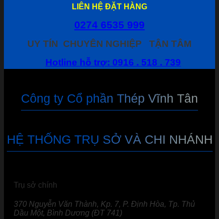
LIÊN HỆ ĐẶT HÀNG
0274 6535 999
UY TÍN
CHUYÊN NGHIỆP
TẬN TÂM
Hotline hỗ trợ: 0916 . 518 . 739
Công ty Cổ phần Thép Vĩnh Tân
HỆ THỐNG TRỤ SỞ VÀ CHI NHÁNH
Trụ sở chính
370 Nguyễn Văn Thành, Kp. 7, P. Định Hòa, Tp. Thủ
Dầu Một, Bình Dương (ĐT 741)