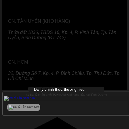
CN. TÂN UYÊN (KHO HÀNG)
Thửa đất 1836, TBĐS 16, Kp. 4, P. Vĩnh Tân, Tp. Tân
Uyên, Bình Dương (ĐT 742)
CN. HCM
32, Đường Số 7, Kp. 4, P. Bình Chiểu, Tp. Thủ Đức, Tp.
Hồ Chí Minh
Đại lý chính thức thương hiệu
#1 Đại lý phân phối
TÔN NAM KIM
hàng đầu tại Bình Dương