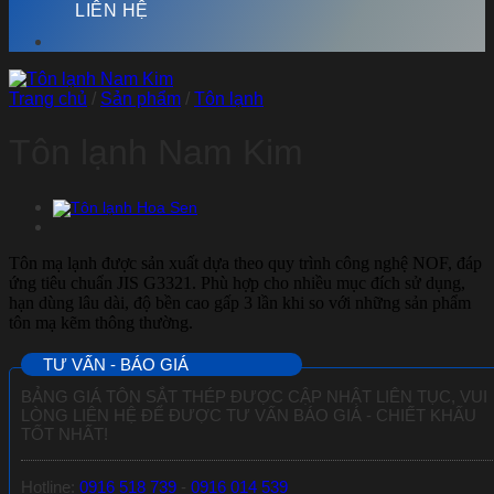
LIÊN HỆ
Trang chủ
/
Sản phẩm
/
Tôn lạnh
Tôn lạnh Nam Kim
Tôn mạ lạnh được sản xuất dựa theo quy trình công nghệ NOF, đáp
ứng tiêu chuẩn JIS G3321. Phù hợp cho nhiều mục đích sử dụng,
hạn dùng lâu dài, độ bền cao gấp 3 lần khi so với những sản phẩm
tôn mạ kẽm thông thường.
TƯ VẤN - BÁO GIÁ
BẢNG GIÁ TÔN SẮT THÉP ĐƯỢC CẬP NHẬT LIÊN TỤC, VUI
LÒNG LIÊN HỆ ĐỂ ĐƯỢC TƯ VẤN BÁO GIÁ - CHIẾT KHẤU
TỐT NHẤT!
Hotline:
0916 518 739
-
0916 014 539