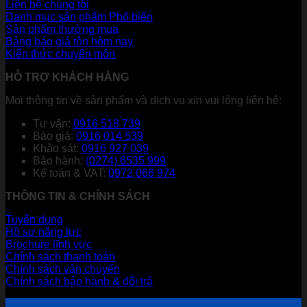
Liên hệ chúng tôi
Danh mục sản phẩm
Sản phẩm thường mua
Bảng báo giá tôn hôm nay
Kiến thức chuyên môn
HỖ TRỢ KHÁCH HÀNG
Mọi thông tin về sản phẩm và dịch vụ xin vui lòng liên hệ:
Tư vấn:
0916 518 739
Báo giá:
0916 014 539
Khảo sát:
0916 927 039
Bảo hành:
(0274) 6535 999
Kế toán & VAT:
0972 066 974
THÔNG TIN & CHÍNH SÁCH
Tuyển dụng
Hồ sơ năng lực
Brochure lĩnh vực
Chính sách thanh toán
Chính sách vận chuyển
Chính sách bảo hành & đổi trả