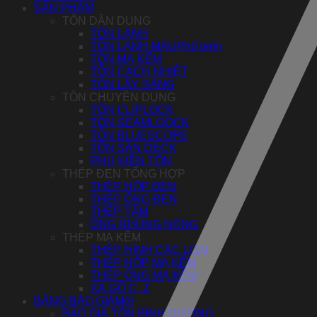
SẢN PHẨM
TÔN DÂN DỤNG
TÔN LẠNH
TÔN LẠNH MÀU
TÔN MẠ KẼM
TÔN CÁCH NHIỆT
TÔN LẤY SÁNG
TÔN CHUYÊN DỤNG
TÔN CLIPLOCK
TÔN SEAMLOOCK
TÔN BLUESCOPE
TÔN SÀN DECK
PHỤ KIỆN TÔN
THÉP ĐEN TỔNG HỢP
THÉP HỘP ĐEN
THÉP ỐNG ĐEN
THÉP TẤM
ỐNG NHÚNG NÓNG
THÉP MẠ KẼM
THÉP HÌNH CÁC LOẠI
THÉP HỘP MẠ KẼM
THÉP ỐNG MẠ KẼM
XÀ GỒ C, Z
BẢNG BÁO GIÁ
BÁO GIÁ TÔN BÌNH DƯƠNG