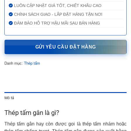
LUÔN CẬP NHẬT GIÁ TỐT, CHIẾT KHẤU CAO
CHÍNH SÁCH GIAO - LẮP ĐẶT HÀNG TẬN NƠI
ĐẢM BẢO HỖ TRỢ HẬU MÃI SAU BÁN HÀNG
GỬI YÊU CẦU ĐẶT HÀNG
Danh mục:
Thép tấm
Mô tả
Thép tấm gân là gì?
Thép tấm gân hay còn được gọi là thép tấm nhám hoặc