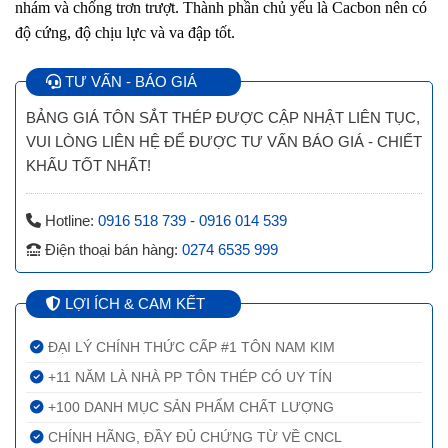
nhám và chống trơn trượt. Thành phần chủ yếu là Cacbon nên có
độ cứng, độ chịu lực và va đập tốt.
TƯ VẤN - BÁO GIÁ
BẢNG GIÁ TÔN SẮT THÉP ĐƯỢC CẬP NHẬT LIÊN TỤC,
VUI LÒNG LIÊN HỆ ĐỂ ĐƯỢC TƯ VẤN BÁO GIÁ - CHIẾT
KHẤU TỐT NHẤT!
Hotline:
0916 518 739
-
0916 014 539
Điện thoại bán hàng:
0274 6535 999
LỢI ÍCH & CAM KẾT
ĐẠI LÝ CHÍNH THỨC CẤP #1 TÔN NAM KIM
+11 NĂM LÀ NHÀ PP TÔN THÉP CÓ UY TÍN
+100 DANH MỤC SẢN PHẨM CHẤT LƯỢNG
CHÍNH HÃNG, ĐẦY ĐỦ CHỨNG TỪ VỀ
CNCL