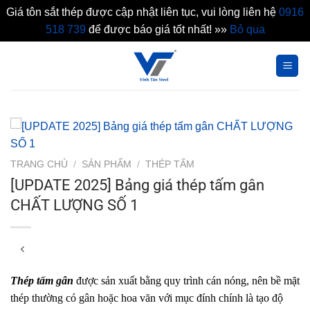
Giá tôn sắt thép được cập nhật liên tục, vui lòng liên hệ
0916
518 739
để được báo giá tốt nhất! »»
Bỏ qua
Bỏ
qua
nội
dung
TRANG CHỦ
/
SẢN PHẨM
/
THÉP TẤM
[UPDATE 2025] Bảng giá thép tấm gân
CHẤT LƯỢNG SỐ 1
Thép tấm gân
được sản xuất bằng quy trình cán nóng, nên bề mặt
thép thường có gân hoặc hoa văn với mục đính chính là tạo độ