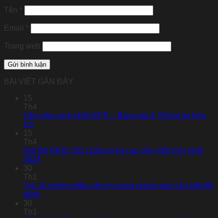
Tên
*
Email
*
Trang web
BÀI VIẾT GẦN ĐÂY
15
Th4
Tấm xốp cách nhiệt EPS – Bảng giá & Thông tin hữu
ích
15
Th4
Giá tôn INOX 201 chất lượng cao cập nhật mới nhất
2024
30
Th1
Top 10 những điều cấm kỵ trong phòng ngủ cần biết để
tránh
30
Th1