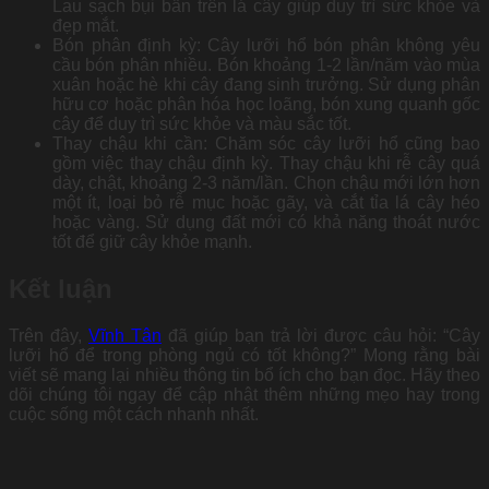
Lau sạch bụi bẩn trên lá cây giúp duy trì sức khỏe và
đẹp mắt.
Bón phân định kỳ: Cây lưỡi hổ bón phân không yêu
cầu bón phân nhiều. Bón khoảng 1-2 lần/năm vào mùa
xuân hoặc hè khi cây đang sinh trưởng. Sử dụng phân
hữu cơ hoặc phân hóa học loãng, bón xung quanh gốc
cây để duy trì sức khỏe và màu sắc tốt.
Thay chậu khi cần: Chăm sóc cây lưỡi hổ cũng bao
gồm việc thay chậu định kỳ. Thay chậu khi rễ cây quá
dày, chật, khoảng 2-3 năm/lần. Chọn chậu mới lớn hơn
một ít, loại bỏ rễ mục hoặc gãy, và cắt tỉa lá cây héo
hoặc vàng. Sử dụng đất mới có khả năng thoát nước
tốt để giữ cây khỏe mạnh.
Kết luận
Trên đây,
Vĩnh Tân
đã giúp bạn trả lời được câu hỏi: “Cây
lưỡi hổ để trong phòng ngủ có tốt không?” Mong rằng bài
viết sẽ mang lại nhiều thông tin bổ ích cho bạn đọc. Hãy theo
dõi chúng tôi ngay để cập nhật thêm những mẹo hay trong
cuộc sống một cách nhanh nhất.