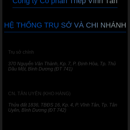
Công ty Cổ phần Thép Vĩnh Tân
HỆ THỐNG TRỤ SỞ VÀ CHI NHÁNH
Trụ sở chính
370 Nguyễn Văn Thành, Kp. 7, P. Định Hòa, Tp. Thủ
Dầu Một, Bình Dương (ĐT 741)
CN. TÂN UYÊN (KHO HÀNG)
Thửa đất 1836, TBĐS 16, Kp. 4, P. Vĩnh Tân, Tp. Tân
Uyên, Bình Dương (ĐT 742)