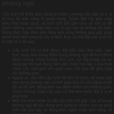
phòng ngủ
Cây lưỡi hổ thích ánh nắng tự nhiên, nhưng việc đặt nó ở vị
trí vừa đủ ánh sáng là quan trọng. Tránh đặt cây gần máy
điều hòa hoặc quạt, và hạn chế đặt gần cửa sổ mở ra để
tránh những cảm nhận tiêu cực từ gió lùa và không khí khô.
Đồng thời, hãy đảm bảo rằng ánh sáng không quá gắt, giúp
tránh khỏi tình trạng lá cây bị khô. Bạn có thể đặt cây lưỡi hổ
ở một số vị trí sau:
Cây lưỡi hổ có thể được đặt trên bàn làm việc, bàn
học, hoặc bàn trang điểm trong phòng ngủ để kích thích
tăng cường năng lượng tích cực, sự tập trung và sự
sáng tạo khi bạn đang làm việc hoặc học tập. Lựa chọn
chậu cây nhỏ gọn với gam màu hài hòa để phù hợp
với không gian.
Ngoài ra, việc đặt cây lưỡi hổ trên tủ sách, kệ hoặc giá
treo trong phòng ngủ có thể giúp duy trì cân bằng nhiệt
độ và độ ẩm, đồng thời tạo điểm nhấn cho không gian.
Chọn những chậu cây cao, có thể treo hoặc đặt ở vị trí
phù hợp.
Một lựa chọn khác là đặt cây lưỡi hổ gần cửa sổ trong
phòng ngủ để tận dụng ánh sáng tự nhiên cho sự phát
triển tốt của cây và đồng thời ngăn chặn ánh nắng có