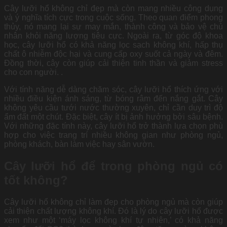
Cây lưỡi hổ không chỉ đẹp mà còn mang nhiều công dụng
và ý nghĩa tích cực trong cuộc sống. Theo quan điểm phong
thủy, nó mang lại sự may mắn, thành công và bảo vệ chủ
nhân khỏi năng lượng tiêu cực. Ngoài ra, từ góc độ khoa
học, cây lưỡi hổ có khả năng lọc sạch không khí, hấp thụ
chất ô nhiễm độc hại và cung cấp oxy suốt cả ngày và đêm.
Đồng thời, cây còn giúp cải thiện tinh thần và giảm stress
cho con người. .
Với tính năng dễ dàng chăm sóc, cây lưỡi hổ thích ứng với
nhiều điều kiện ánh sáng, từ bóng râm đến nắng gắt. Cây
không yêu cầu tưới nước thường xuyên, chỉ cần duy trì độ
ẩm đất một chút. Đặc biệt, cây ít bị ảnh hưởng bởi sâu bệnh.
Với những đặc tính này, cây lưỡi hổ trở thành lựa chọn phù
hợp cho việc trang trí nhiều không gian như phòng ngủ,
phòng khách, bàn làm việc hay sân vườn.
Cây lưỡi hổ để trong phòng ngủ có
tốt không?
Cây lưỡi hổ không chỉ làm đẹp cho phòng ngủ mà còn giúp
cải thiện chất lượng không khí. Đó là lý do cây lưỡi hổ được
xem như một ‘máy lọc không khí tự nhiên,’ có khả năng