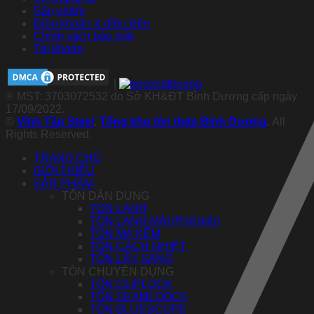
Sản phẩm
Điều khoản & điều kiện
Chính sách bảo mật
Tài khoản
|
® MST: 3703072532 do Sở KH&ĐT Bình Dương cấp ngày
17/09/2022.
©
Vĩnh Tân Steel
.
Tổng kho tôn thép Bình Dương
. All
Rights Reserved.
TRANG CHỦ
GIỚI THIỆU
SẢN PHẨM
TÔN DÂN DỤNG
TÔN LẠNH
TÔN LẠNH MÀU
TÔN MẠ KẼM
TÔN CÁCH NHIỆT
TÔN LẤY SÁNG
TÔN CHUYÊN DỤNG
TÔN CLIPLOCK
TÔN SEAMLOOCK
TÔN BLUESCOPE