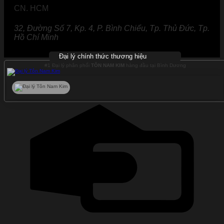
CN. HCM
32, Đường Số 7, Kp. 4, P. Bình Chiểu, Tp. Thủ Đức, Tp.
Hồ Chí Minh
Đại lý chính thức thương hiệu
#1 Đại lý phân phối
TÔN NAM KIM
hàng đầu tại Bình Dương