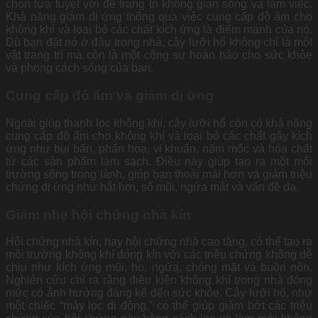
chọn lựa tuyệt vời để trang trí không gian sống và làm việc.
Khả năng giảm dị ứng thông qua việc cung cấp độ ẩm cho
không khí và loại bỏ các chất kích ứng là điểm mạnh của nó.
Dù bạn đặt nó ở đâu trong nhà, cây lưỡi hổ không chỉ là một
vật trang trí mà còn là một cộng sự hoàn hảo cho sức khỏe
và phong cách sống của bạn.
Cung cấp độ ẩm và giảm dị ứng
Ngoài giúp thanh lọc không khí, cây lưỡi hổ còn có khả năng
cung cấp độ ẩm cho không khí và loại bỏ các chất gây kích
ứng như bụi bẩn, phấn hoa, vi khuẩn, nấm mốc và hóa chất
từ các sản phẩm làm sạch. Điều này giúp tạo ra một môi
trường sống trong lành, giúp bạn thoải mái hơn và giảm triệu
chứng dị ứng như hắt hơi, sổ mũi, ngứa mắt và vấn đề da.
Giảm nhẹ hội chứng nhà kín
Hội chứng nhà kín, hay hội chứng nhà cao tầng, có thể tạo ra
môi trường không khí đóng kín với các triệu chứng không dễ
chịu như kích ứng mũi, ho, ngứa, chóng mặt và buồn nôn.
Nghiên cứu chỉ ra rằng điều kiện không khí trong nhà đóng
mức có ảnh hưởng đáng kể đến sức khỏe. Cây lưỡi hổ, như
một chiếc “máy lọc di động,” có thể giúp giảm bớt các triệu