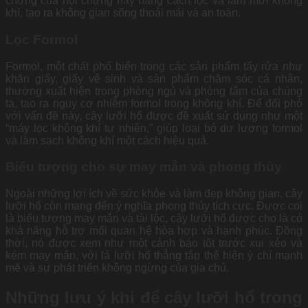
chứng của hội chứng này bằng cách lọc và làm mới không
khí, tạo ra không gian sống thoải mái và an toàn.
Lọc Formol
Formol, một chất phổ biến trong các sản phẩm tẩy rửa như
khăn giấy, giấy vệ sinh và sản phẩm chăm sóc cá nhân,
thường xuất hiện trong phòng ngủ và phòng tắm của chúng
ta, tạo ra nguy cơ nhiễm formol trong không khí. Để đối phó
với vấn đề này, cây lưỡi hổ được đề xuất sử dụng như một
“máy lọc không khí tự nhiên,” giúp loại bỏ dư lượng formol
và làm sạch không khí một cách hiệu quả.
Biểu tượng cho sự may mắn và phong thủy
Ngoài những lợi ích về sức khỏe và làm đẹp không gian, cây
lưỡi hổ còn mang đến ý nghĩa phong thủy tích cực. Được coi
là biểu tượng may mắn và tài lộc, cây lưỡi hổ được cho là có
khả năng hỗ trợ mối quan hệ hòa hợp và hạnh phúc. Đồng
thời, nó được xem như một cảnh báo tốt trước xui xẻo và
kém may mắn, với lá lưỡi hổ thẳng tắp thể hiện ý chí mạnh
mẽ và sự phát triển không ngừng của gia chủ.
Những lưu ý khi để cây lưỡi hổ trong