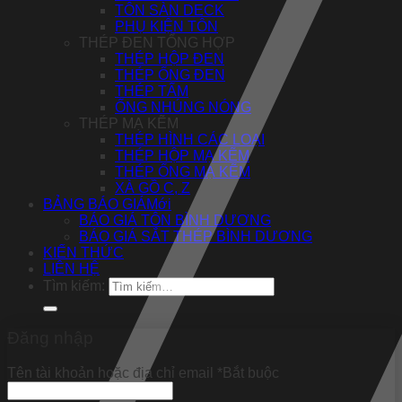
TÔN SÀN DECK
PHỤ KIỆN TÔN
THÉP ĐEN TỔNG HỢP
THÉP HỘP ĐEN
THÉP ỐNG ĐEN
THÉP TẤM
ỐNG NHÚNG NÓNG
THÉP MẠ KẼM
THÉP HÌNH CÁC LOẠI
THÉP HỘP MẠ KẼM
THÉP ỐNG MẠ KẼM
XÀ GỒ C, Z
BẢNG BÁO GIÁ
BÁO GIÁ TÔN BÌNH DƯƠNG
BÁO GIÁ SẮT THÉP BÌNH DƯƠNG
KIẾN THỨC
LIÊN HỆ
Tìm kiếm:
Đăng nhập
Tên tài khoản hoặc địa chỉ email
*
Bắt buộc