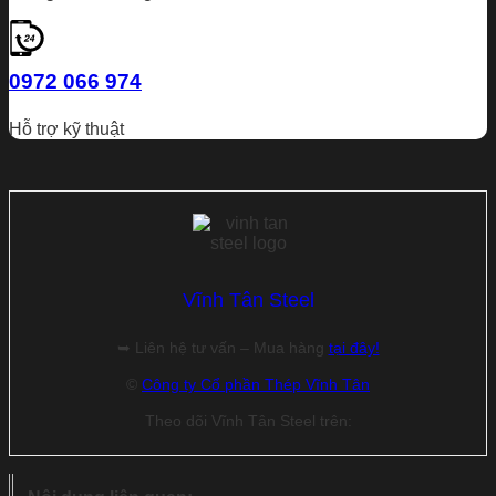
0972 066 974
Hỗ trợ kỹ thuật
Vĩnh Tân Steel
➥ Liên hệ tư vấn – Mua hàng
tại đây!
©
Công ty Cổ phần Thép Vĩnh Tân
Theo dõi Vĩnh Tân Steel trên: