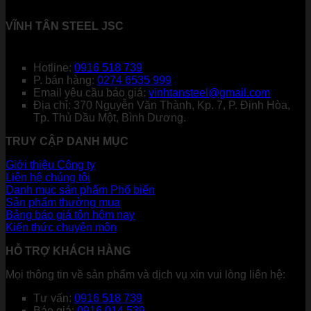
VĨNH TÂN STEEL JSC
Hotline:
0916 518 739
P. bán hàng:
0274 6535 999
Email yêu cầu báo giá:
vinhtansteel@gmail.com
Địa chỉ: 370 Nguyễn Văn Thành, Kp. 7, P. Định Hòa,
Tp. Thủ Dầu Một, Bình Dương.
TRUY CẬP DANH MỤC
Giới thiệu Công ty
Liên hệ chúng tôi
Danh mục sản phẩm
Sản phẩm thường mua
Bảng báo giá tôn hôm nay
Kiến thức chuyên môn
HỖ TRỢ KHÁCH HÀNG
Mọi thông tin về sản phẩm và dịch vụ xin vui lòng liên hệ:
Tư vấn:
0916 518 739
Báo giá:
0916 014 539