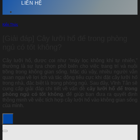
LIÊN HỆ
Kiến Thức
[Giải đáp] Cây lưỡi hổ để trong phòng
ngủ có tốt không?
Cây lưỡi hổ, được coi như “máy lọc không khí tự nhiên,”
thường là sự lựa chọn phổ biến cho việc trang trí và nuôi
trồng trong không gian sống. Mặc dù vậy, nhiều người vẫn
quan ngại về lợi ích và tác động tiêu cực khi đặt cây lưỡi hổ
trong nhà, đặc biệt là trong phòng ngủ. Sau đây, Vĩnh Tân sẽ
cung cấp giải đáp chi tiết về vấn đề
cây lưỡi hổ để trong
phòng ngủ có tốt không
, để giúp bạn đưa ra quyết định
thông minh về việc tích hợp cây lưỡi hổ vào không gian sống
của mình.