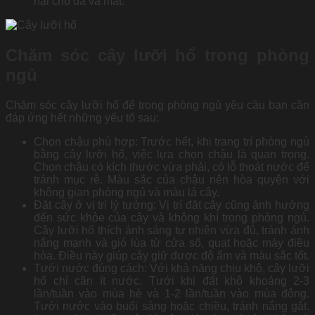
hại cho da và mắt.
Chăm sóc cây lưỡi hổ trong phòng
ngủ
Chăm sóc cây lưỡi hổ để trong phòng ngủ yêu cầu bạn cần
đáp ứng hết những yếu tố sau:
Chọn chậu phù hợp: Trước hết, khi trang trí phòng ngủ
bằng cây lưỡi hổ, việc lựa chọn chậu là quan trọng.
Chọn chậu có kích thước vừa phải, có lỗ thoát nước để
tránh mục rễ. Màu sắc của chậu nên hòa quyện với
không gian phòng ngủ và màu lá cây.
Đặt cây ở vị trí lý tưởng: Vị trí đặt cây cũng ảnh hưởng
đến sức khỏe của cây và không khí trong phòng ngủ.
Cây lưỡi hổ thích ánh sáng tự nhiên vừa đủ, tránh ánh
nắng mạnh và gió lùa từ cửa sổ, quạt hoặc máy điều
hòa. Điều này giúp cây giữ được độ ẩm và màu sắc tốt.
Tưới nước đúng cách: Với khả năng chịu khô, cây lưỡi
hổ chỉ cần ít nước. Tưới khi đất khô khoảng 2-3
lần/tuần vào mùa hè và 1-2 lần/tuần vào mùa đông.
Tưới nước vào buổi sáng hoặc chiều, tránh nắng gắt.