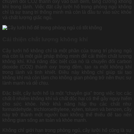
chuyển đổi CO2 thành oxy vào ban đêm, tăng cường không
khí trong lành. Việc đặt cây lưỡi hổ trong phòng ngủ không
chỉ là sự trang trí thông minh mà còn là đầu tư vào sức khỏe
và chất lượng giấc ngủ.
Cải thiện chất lượng không khí
Cây lưỡi hổ không chỉ là một phần của trang trí phòng ngủ
mà còn là một giải pháp thông minh để cải thiện chất lượng
không khí. Khả năng đặc biệt của nó là chuyển đổi carbon
dioxide (CO2) thành oxy trong đêm, tạo ra một không khí
trong lành và tinh khiết. Điều này không chỉ giúp tái tạo
không khí mà còn làm cho không gian phòng trở nên thực sự
lành mạnh và dễ chịu.
Đặc biệt, cây lưỡi hổ là một “chuyên gia” trong việc lọc các
chất ô nhiễm không khí và chất độc hại có thể gây nguy hiểm
cho sức khỏe. Nhờ khả năng hấp thụ các chất như
formaldehyde, trichloroethylene, xylen, toluen và benzen, cây
này trở thành một người bạn không thể thiếu để tạo nên
không gian sống an toàn và khỏe mạnh.
Không chỉ giới hạn trong phòng ngủ, cây lưỡi hổ cũng là sự