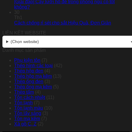
[Giải đáp] Cây lưỡi hổ để trong phòng ngủ có tốt
không?
30
Th1
Cách chống rỉ sét cho sắt Hiệu Quả, Đơn Giản
LIÊN KẾT WEBSITE
(Chọn website)
Danh mục sản phẩm
Phụ kiện tôn
(7)
Thép hình các loại
(42)
Thép hộp đen
(4)
Thép hộp mạ kẽm
(13)
Thép ống đen
(3)
Thép ống mạ kẽm
(5)
Thép tấm
(4)
Tôn cách nhiệt
(11)
Tôn lạnh
(7)
Tôn lạnh màu
(10)
Tôn lấy sáng
(3)
Tôn mạ kẽm
(7)
Xà gồ C, Z
(2)