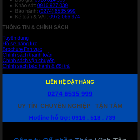
Khảo sát:
0916 927 039
Bảo hành:
(0274) 6535 999
Kế toán & VAT:
0972 066 974
THÔNG TIN & CHÍNH SÁCH
Tuyển dụng
Hồ sơ năng lực
Brochure lĩnh vực
Chính sách thanh toán
Chính sách vận chuyển
Chính sách bảo hành & đổi trả
LIÊN HỆ ĐẶT HÀNG
0274 6535 999
UY TÍN
CHUYÊN NGHIỆP
TẬN TÂM
Hotline hỗ trợ: 0916 . 518 . 739