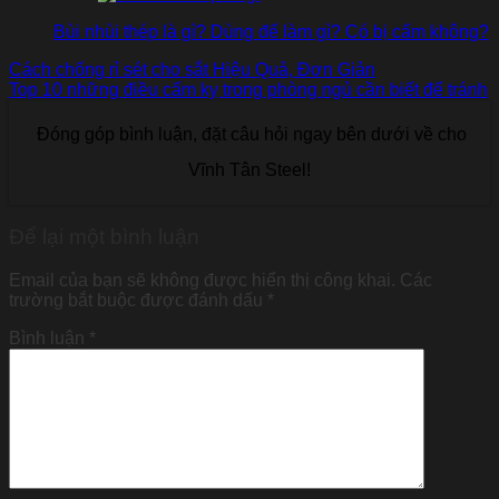
Bùi nhùi thép là gì? Dùng để làm gì? Có bị cấm không?
Cách chống rỉ sét cho sắt Hiệu Quả, Đơn Giản
Top 10 những điều cấm kỵ trong phòng ngủ cần biết để tránh
Đóng góp bình luận, đặt câu hỏi ngay bên dưới về cho
Vĩnh Tân Steel!
Để lại một bình luận
Email của bạn sẽ không được hiển thị công khai.
Các
trường bắt buộc được đánh dấu
*
Bình luận
*