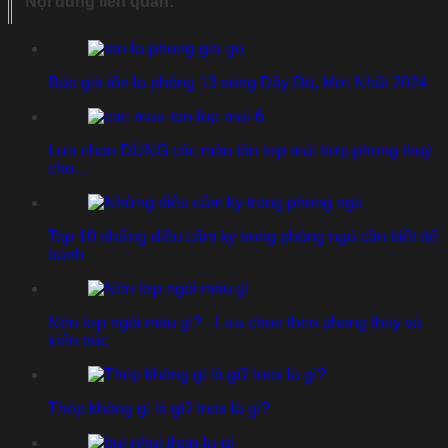
Nội dung liên quan:
Báo giá tôn la phông 13 sóng Đầy Đủ, Mới Nhất 2024
Lựa chọn ĐÚNG các màu tôn lợp mái hợp phong thuỷ
cho…
Top 10 những điều cấm kỵ trong phòng ngủ cần biết để
tránh
Nên lợp ngói màu gì? - Lựa chọn theo phong thủy và
kiến trúc
Thép không gỉ là gì? Inox là gì?