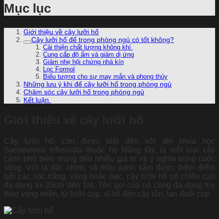
Mục lục
Giới thiệu về cây lưỡi hổ
Cây lưỡi hổ để trong phòng ngủ có tốt không?
Cải thiện chất lượng không khí
Cung cấp độ ẩm và giảm dị ứng
Giảm nhẹ hội chứng nhà kín
Lọc Formol
Biểu tượng cho sự may mắn và phong thủy
Những lưu ý khi để cây lưỡi hổ trong phòng ngủ
Chăm sóc cây lưỡi hổ trong phòng ngủ
Kết luận
Giới thiệu về cây lưỡi hổ
Cây lưỡi hổ, còn được biết đến với tên khoa học
Sansevieria trifasciata thuộc họ Măng tây, là một loại cây
cảnh phổ biến mang đến nhiều giá trị và ý nghĩa trong cuộc
sống. Với lá dài, nhọn, và màu xanh sẫm được thêm điểm
bởi các sọc trắng, vàng hoặc bạc, cây lưỡi hổ có chiều cao
đa dạng từ 20cm đến 1m. Tên gọi của nó cũng đa dạng tùy
theo vùng miền, từ lưỡi cọp, vĩ hổ đến cây rắn, lan đuôi cọp.