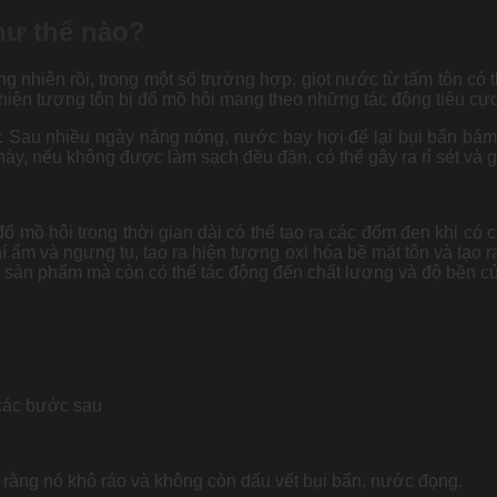
hư thế nào?
hiên rồi, trong một số trường hợp, giọt nước từ tấm tôn có t
hiện tượng tôn bị đổ mồ hôi mang theo những tác động tiêu cực
Sau nhiều ngày nắng nóng, nước bay hơi để lại bụi bẩn bám vào
 này, nếu không được làm sạch đều đặn, có thể gây ra rỉ sét và 
ổ mồ hôi trong thời gian dài có thể tạo ra các đốm đen khi có
ẩm và ngưng tụ, tạo ra hiện tượng oxi hóa bề mặt tôn và tạo ra
sản phẩm mà còn có thể tác động đến chất lượng và độ bền củ
 các bước sau
o rằng nó khô ráo và không còn dấu vết bụi bẩn, nước đọng.