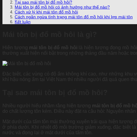
Tại sao mái tôn bị đổ mồ hôi?
Mái tôn bị đổ mồ hôi có ảnh hưởng như thế nào?
Cách xử lý khi mái tôn đổ mồ hôi
Cách ngăn ngừa tình trạng mái tôn đổ mồ hôi khi lợp mái tôn
Kết luận
Mái tôn bị đổ mồ hôi là gì?
Hiện tượng
mái tôn bị đổ mồ hôi
là hiện tượng đọng mồ hôi
thường xuất hiện nổi bật trong những tháng đầu năm hoặc t
Đặc biệt, các vùng có độ ẩm không khí cao, như những khu 
khí hậu nóng ẩm tại Việt Nam thì nhiều người đã quá quen th
Tại sao mái tôn bị đổ mồ hôi?
Nhiều người hiểu nhầm rằng hiện tượng
mái tôn bị đổ mồ hô
do chất lượng tôn kém. Điều này đặt ra câu hỏi: Nguyên nhân 
Mặt dưới của tấm tôn mái thường xuyên trải qua hiện tượng đ
ở phía dưới. Khi nhiệt độ môi trường giảm xuống, đặc biệt l
nước và đọng lại ở mặt dưới của tấm tôn.