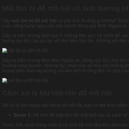
Mái tôn bị đổ mồ hôi có ảnh hưởng n
Vậy
mái tôn bị đổ mồ hôi
có gây ảnh hưởng gì không? Đương n
cuộc sống hàng ngày của mọi người trong gia đình. Ngoài ra, 
Gây ra hiện tượng bám bụi ở những khu vực có nhiệt độ cao: 
lượng bụi lớn, tạo ra các vết đen trên tấm tôn. Những vết đen
Gây ra hiện tượng đốm đen: Ngoài tác động của bụi, mái tôn đ
trường xung quanh. Những tác nhân này sẽ hòa vào không khí 
tượng đốm đen này không chỉ làm ảnh hưởng đến vẻ đẹp của 
Cách xử lý khi mái tôn đổ mồ hôi
Để xử lý tình trạng mái tôn bị đổ mồ hôi, bạn có thể thực hiện
Bước 1:
Vệ sinh bề mặt tấm tôn thật khô ráo và sạch sẽ
Trước hết, quan trọng nhất là vệ sinh bề mặt tấm tôn, đảm bả