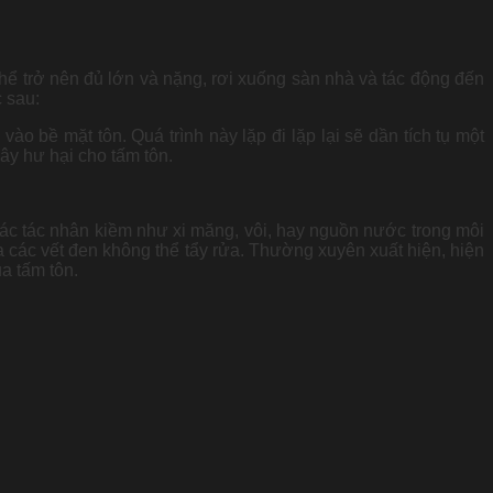
hể trở nên đủ lớn và nặng, rơi xuống sàn nhà và tác động đến
 sau:
 bề mặt tôn. Quá trình này lặp đi lặp lại sẽ dần tích tụ một
gây hư hại cho tấm tôn.
 các tác nhân kiềm như xi măng, vôi, hay nguồn nước trong môi
 các vết đen không thể tẩy rửa. Thường xuyên xuất hiện, hiện
a tấm tôn.