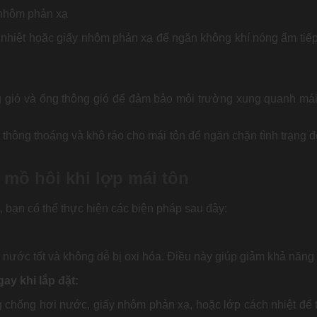
 nhôm phản xạ
hiệt hoặc giấy nhôm phản xạ để ngăn không khí nóng ẩm tiếp x
 gió và ống thông gió để đảm bảo môi trường xung quanh mái 
sự thông thoáng và khô ráo cho mái tôn để ngăn chặn tình trạng 
 mồ hôi khi lợp mái tôn
n, bạn có thể thực hiện các biện pháp sau đây:
 nước tốt và không dễ bị oxi hóa. Điều này giúp giảm khả năng 
ay khi lắp đặt:
 chống hơi nước, giấy nhôm phản xạ, hoặc lớp cách nhiệt để t