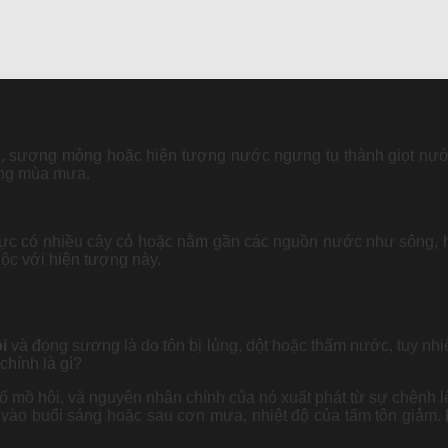
, sương mỏng hoặc hiện tượng nước ngưng tụ thành giọt nướ
rong mùa mưa.
vực có nhiều cây cỏ hoặc nằm gần các nguồn nước như sông, h
uộc với hiện tượng này.
i
và đọng sương là do tôn bị lủng, dột hoặc thấm nước, tuy nhiê
chính là gì?
ổ mồ hôi, và nguyên nhân chính của nó xuất phát từ sự chênh lệ
à vào buổi sáng hoặc sau cơn mưa, nhiệt độ của tấm tôn giảm.