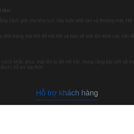
 tôn:
ằng cách giữ cho khu vực này luôn khô ráo và thoáng mát. Hệ t
tình trạng mái tôn đổ mồ hôi và bảo vệ mái tôn khỏi các vấn đề
cách khắc phục mái tôn bị đổ mồ hôi, mong rằng bài viết sẽ man
 được hỗ trợ kịp thời.
Hỗ trợ khách hàng