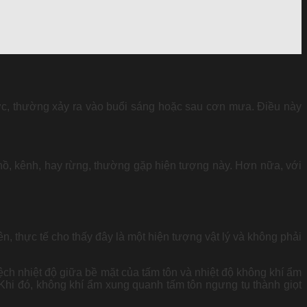
c, thường xảy ra vào buổi sáng hoặc sau cơn mưa. Điều này
ồ, kênh, hay rừng, thường gặp hiện tượng này. Hơn nữa, với
n, thực tế cho thấy đây là một hiện tượng vật lý và không phải
ch nhiệt độ giữa bề mặt của tấm tôn và nhiệt độ không khí ẩm
 Khi đó, không khí ẩm xung quanh tấm tôn ngưng tụ thành giọt