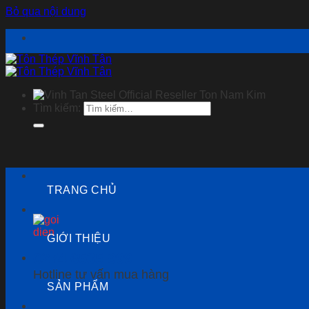
Bỏ qua nội dung
Tìm kiếm:
TRANG CHỦ
GIỚI THIỆU
0274 6535 999
Hotline tư vấn mua hàng
SẢN PHẨM