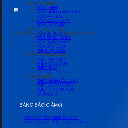
TÔN DÂN DỤNG
TÔN LẠNH
TÔN LẠNH MÀU
TÔN MẠ KẼM
TÔN CÁCH NHIỆT
Hỗ trợ tốt nhất!
TÔN LẤY SÁNG
TÔN CHUYÊN DỤNG
Giao hàng đúng hẹn, lắp đặt tận nơi
TÔN CLIPLOCK
TÔN SEAMLOOCK
TÔN BLUESCOPE
TÔN SÀN DECK
PHỤ KIỆN TÔN
THÉP ĐEN TỔNG HỢP
THÉP HỘP ĐEN
THÉP ỐNG ĐEN
THÉP TẤM
ỐNG NHÚNG NÓNG
THÉP MẠ KẼM
THÉP HÌNH CÁC LOẠI
THÉP HỘP MẠ KẼM
THÉP ỐNG MẠ KẼM
XÀ GỒ C, Z
BẢNG BÁO GIÁ
BÁO GIÁ TÔN BÌNH DƯƠNG
BÁO GIÁ SẮT THÉP BÌNH DƯƠNG