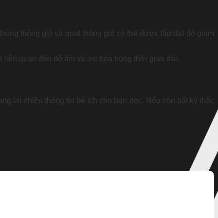
hống thông gió và quạt thông gió có thể được lắp đặt để giảm
 liên quan đến độ ẩm và oxi hóa trong thời gian dài.
g lại nhiều thông tin bổ ích cho bạn đọc. Nếu còn bất kỳ thắc