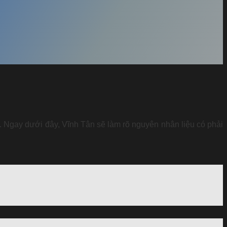
ày. Ngay dưới đây, Vĩnh Tân sẽ làm rõ nguyên nhân liệu có phải