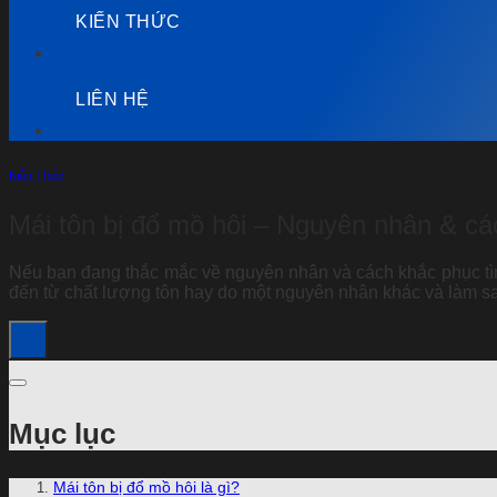
KIẾN THỨC
LIÊN HỆ
Kiến Thức
Mái tôn bị đổ mồ hôi – Nguyên nhân & c
Nếu bạn đang thắc mắc về nguyên nhân và cách khắc phục tì
đến từ chất lượng tôn hay do một nguyên nhân khác và làm sa
Mục lục
Mái tôn bị đổ mồ hôi là gì?