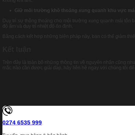
không khí ẩm.
Giữ môi trường khô thoáng xung quanh khu vực mái
Duy trì sự thông thoáng cho môi trường xung quanh mái tôn b
độ ẩm và duy trì nhiệt độ ổn định.
Bằng cách kết hợp những biện pháp này, bạn có thể giảm thiểu 
Kết luận
Trên đây là toàn bộ những thông tin về nguyên nhân cũng như 
mắc nào cần được giải đáp, hãy liên hệ ngay với chúng tôi để
0274 6535 999