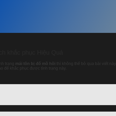
ách khắc phục Hiệu Quả
nh trạng
mái tôn bị đổ mồ hôi
thì không thể bỏ qua bài viết n
o để khắc phục được tình trạng này.