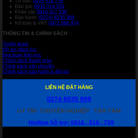
Tư vấn:
0916 518 739
Báo giá:
0916 014 539
Khảo sát:
0916 927 039
Bảo hành:
(0274) 6535 999
Kế toán & VAT:
0972 066 974
THÔNG TIN & CHÍNH SÁCH
Tuyển dụng
Hồ sơ năng lực
Brochure lĩnh vực
Chính sách thanh toán
Chính sách vận chuyển
Chính sách bảo hành & đổi trả
LIÊN HỆ ĐẶT HÀNG
0274 6535 999
UY TÍN
CHUYÊN NGHIỆP
TẬN TÂM
Hotline hỗ trợ: 0916 . 518 . 739