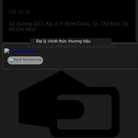
CN. HCM
32, Đường Số 7, Kp. 4, P. Bình Chiểu, Tp. Thủ Đức, Tp.
Hồ Chí Minh
Đại lý chính thức thương hiệu
#1 Đại lý phân phối
TÔN NAM KIM
hàng đầu tại Bình Dương