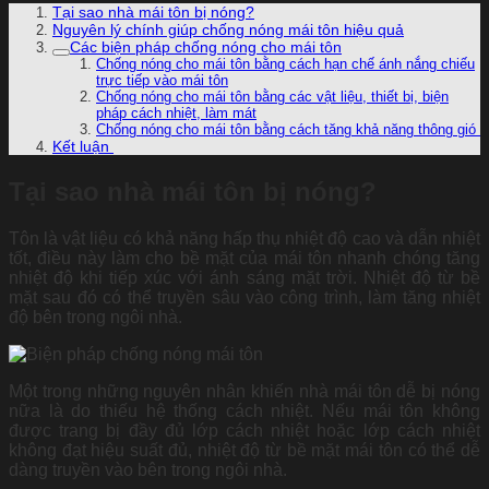
Tại sao nhà mái tôn bị nóng?
Nguyên lý chính giúp chống nóng mái tôn hiệu quả
Các biện pháp chống nóng cho mái tôn
Chống nóng cho mái tôn bằng cách hạn chế ánh nắng chiếu
trực tiếp vào mái tôn
Chống nóng cho mái tôn bằng các vật liệu, thiết bị, biện
pháp cách nhiệt, làm mát
Chống nóng cho mái tôn bằng cách tăng khả năng thông gió
Kết luận
Tại sao nhà mái tôn bị nóng?
Tôn là vật liệu có khả năng hấp thụ nhiệt độ cao và dẫn nhiệt
tốt, điều này làm cho bề mặt của mái tôn nhanh chóng tăng
nhiệt độ khi tiếp xúc với ánh sáng mặt trời. Nhiệt độ từ bề
mặt sau đó có thể truyền sâu vào công trình, làm tăng nhiệt
độ bên trong ngôi nhà.
Một trong những nguyên nhân khiến nhà mái tôn dễ bị nóng
nữa là do thiếu hệ thống cách nhiệt. Nếu mái tôn không
được trang bị đầy đủ lớp cách nhiệt hoặc lớp cách nhiệt
không đạt hiệu suất đủ, nhiệt độ từ bề mặt mái tôn có thể dễ
dàng truyền vào bên trong ngôi nhà.