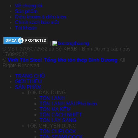
Về chúng tôi
Sản phẩm
Điều khoản & điều kiện
Chính sách bảo mật
Tài khoản
|
® MST: 3703072532 do Sở KH&ĐT Bình Dương cấp ngày
17/09/2022.
©
Vĩnh Tân Steel
.
Tổng kho tôn thép Bình Dương
. All
Rights Reserved.
TRANG CHỦ
GIỚI THIỆU
SẢN PHẨM
TÔN DÂN DỤNG
TÔN LẠNH
TÔN LẠNH MÀU
TÔN MẠ KẼM
TÔN CÁCH NHIỆT
TÔN LẤY SÁNG
TÔN CHUYÊN DỤNG
TÔN CLIPLOCK
TÔN SEAMLOOCK