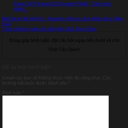
Panel XPS Panel ECO Panel FOAM - Tấm cách
nhiệt…
Mái tôn bị đổ mồ hôi – Nguyên nhân & cách khắc phục Hiệu
Quả
Cách chống rỉ sét cho sắt Hiệu Quả, Đơn Giản
Đóng góp bình luận, đặt câu hỏi ngay bên dưới về cho
Vĩnh Tân Steel!
Để lại một bình luận
Email của bạn sẽ không được hiển thị công khai.
Các
trường bắt buộc được đánh dấu
*
Bình luận
*