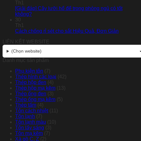
Th1
[Giải đáp] Cây lưỡi hổ để trong phòng ngủ có tốt
không?
30
Th1
Cách chống rỉ sét cho sắt Hiệu Quả, Đơn Giản
LIÊN KẾT WEBSITE
(Chọn website)
Danh mục sản phẩm
Phụ kiện tôn
(7)
Thép hình các loại
(42)
Thép hộp đen
(4)
Thép hộp mạ kẽm
(13)
Thép ống đen
(3)
Thép ống mạ kẽm
(5)
Thép tấm
(4)
Tôn cách nhiệt
(11)
Tôn lạnh
(7)
Tôn lạnh màu
(10)
Tôn lấy sáng
(3)
Tôn mạ kẽm
(7)
Xà gồ C, Z
(2)