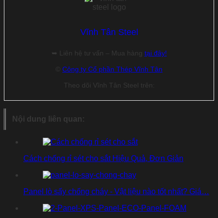
Vĩnh Tân Steel
➥ Liên hệ tư vấn – Mua hàng
tại đây!
©
Công ty Cổ phần Thép Vĩnh Tân
Theo dõi Vĩnh Tân Steel trên:
Nội dung liên quan:
Cách chống rỉ sét cho sắt Hiệu Quả, Đơn Giản
Panel lò sấy chống cháy - Vật liệu nào tốt nhất? Giá…