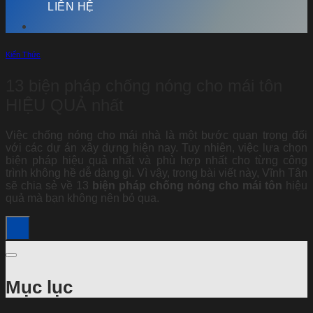
LIÊN HỆ
Kiến Thức
13 biện pháp chống nóng cho mái tôn
HIỆU QUẢ nhất
Việc chống nóng cho mái nhà là một bước quan trọng đối
với các dự án xây dựng hiện nay. Tuy nhiên, việc lựa chọn
biện pháp hiệu quả nhất và phù hợp nhất cho từng công
trình không hề dễ dàng gì. Vì vậy, trong bài viết này, Vĩnh Tân
sẽ chia sẻ về 13
biện pháp chống nóng cho mái tôn
hiệu
quả mà bạn không nên bỏ qua.
Mục lục