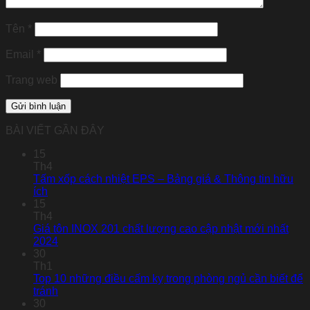
Tên
*
Email
*
Trang web
BÀI VIẾT GẦN ĐÂY
15
Th4
Tấm xốp cách nhiệt EPS – Bảng giá & Thông tin hữu
ích
15
Th4
Giá tôn INOX 201 chất lượng cao cập nhật mới nhất
2024
30
Th1
Top 10 những điều cấm kỵ trong phòng ngủ cần biết để
tránh
30