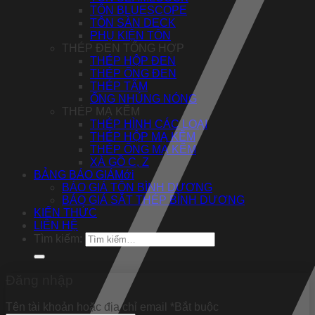
TÔN BLUESCOPE
TÔN SÀN DECK
PHỤ KIỆN TÔN
THÉP ĐEN TỔNG HỢP
THÉP HỘP ĐEN
THÉP ỐNG ĐEN
THÉP TẤM
ỐNG NHÚNG NÓNG
THÉP MẠ KẼM
THÉP HÌNH CÁC LOẠI
THÉP HỘP MẠ KẼM
THÉP ỐNG MẠ KẼM
XÀ GỒ C, Z
BẢNG BÁO GIÁ
BÁO GIÁ TÔN BÌNH DƯƠNG
BÁO GIÁ SẮT THÉP BÌNH DƯƠNG
KIẾN THỨC
LIÊN HỆ
Tìm kiếm:
Đăng nhập
Tên tài khoản hoặc địa chỉ email
*
Bắt buộc