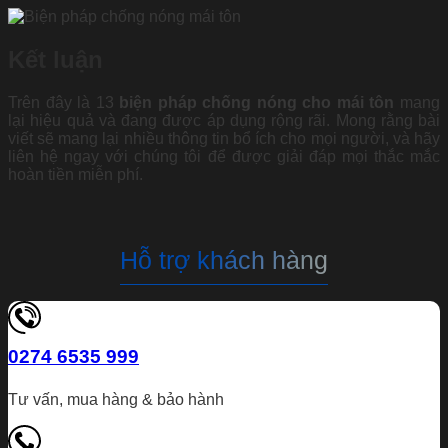
Kết luận
Trên đây là 13
biện pháp chống nóng cho mái tôn
mang
lại hiệu quả và đang được áp dụng rộng rãi. Mong rằng bài
viết sẽ mang lại nhiều thông tin bổ ích cho mọi người, và hãy
liên hệ ngay với chúng tôi để được giải đáp mọi thắc mắc
hoàn tiền miễn phí.
Hỗ trợ khách hàng
0274 6535 999
Tư vấn, mua hàng & bảo hành