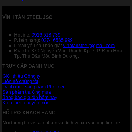
VĨNH TÂN STEEL JSC
Hotline:
0916 518 739
P. bán hàng:
0274 6535 999
Email yêu cầu báo giá:
vinhtansteel@gmail.com
Địa chỉ: 370 Nguyễn Văn Thành, Kp. 7, P. Định Hòa,
Tp. Thủ Dầu Một, Bình Dương.
TRUY CẬP DANH MỤC
Giới thiệu Công ty
Liên hệ chúng tôi
Danh mục sản phẩm
Sản phẩm thường mua
Bảng báo giá tôn hôm nay
Kiến thức chuyên môn
HỖ TRỢ KHÁCH HÀNG
Mọi thông tin về sản phẩm và dịch vụ xin vui lòng liên hệ: