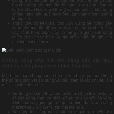
Dùng lưới, bạt che nắng: Lắp đặt lưới che nắng hoặc
bạt che nắng trên mái tôn để giảm lượng ánh sáng và
tia UV chiếu trực tiếp. Những vật liệu này có khả năng
chống nắng hiệu quả mà không làm giảm thông thoáng
không khí.
Trồng cây, cỏ trên mái tôn: Xây dựng hệ thống cây
xanh trên mái tôn để tạo ra lớp che phủ tự nhiên. Cỏ,
cây cảnh hoặc thảm cây có thể giúp giảm ánh sáng
chiếu trực tiếp và hấp thụ một phần nhiệt độ, giữ cho
mái tôn mát mẻ hơn.
Chống nóng cho mái tôn bằng các vật liệu,
thiết bị, biện pháp cách nhiệt, làm mát
Một biện pháp chống nóng cho mái tôn hiệu quả mà không
thể bỏ qua chính là sử dụng vật liệu, thiết bị cách nhiệt, làm
mát,… cụ thể như sau:
Sử dụng tôn lạnh thay cho tôn kẽm: Chọn lựa tôn lạnh,
có khả năng phản xạ nhiệt độ tốt hơn so với tôn kẽm.
Tính chất này giúp giảm hấp thụ nhiệt độ từ ánh sáng
mặt trời và giữ cho mái tôn mát mẻ hơn.
Sử dụng tôn sáng màu hoặc sơn phản xạ nhiệt: Lựa