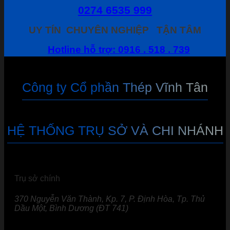
0274 6535 999
UY TÍN
CHUYÊN NGHIỆP
TẬN TÂM
Hotline hỗ trợ: 0916 . 518 . 739
Công ty Cổ phần Thép Vĩnh Tân
HỆ THỐNG TRỤ SỞ VÀ CHI NHÁNH
Trụ sở chính
370 Nguyễn Văn Thành, Kp. 7, P. Định Hòa, Tp. Thủ
Dầu Một, Bình Dương (ĐT 741)