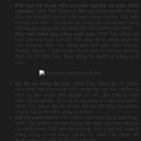
Đội ngũ kỹ thuật viên chuyên nghiệp và giàu kinh
nghiệm:
Vĩnh Tân Steel có đội ngũ kỹ thuật viên được
đào tạo chuyên sâu về máy móc công nghiệp, đặc biệt
là máy cán tole. Chúng tôi sẽ cung cấp cho khách hàng
những giải pháp tối ưu nhất cho công trình của mình.
Máy móc hiện đại, năng suất cao:
Vĩnh Tân Steel sở
hữu các loại máy cán tôn hiện đại, được nhập khẩu từ
các thương hiệu nổi tiếng trên thế giới như China,
Korea, Japan… Sản phẩm được bảo trì và bảo dưỡng
định kỳ để đảm bảo hoạt động ổn định và năng suất
cao.
Uy tín và đáng tin cậy:
Vĩnh Tân Steel đã có nhiều
năm kinh nghiệm trong việc cung cấp các sản phẩm và
dịch vụ liên quan đến ngành cơ khí, đặc biệt là máy
móc công nghiệp. Với uy tín và đáng tin cậy của mình,
Vĩnh Tân Steel đã trở thành đối tác tin cậy của nhiều
khách hàng lớn trên khắp cả nước.
Giá cả cạnh tranh:
Với chính sách bán hàng linh hoạt,
Vĩnh Tân Steel cam kết cung cấp máy cán tole với giá
cả cạnh tranh nhất trên thị trường. Bên cạnh đó, khách
hàng cũng có thể được hỗ trợ từ Vĩnh Tân Steel để
thuận tiện cho việc thuê máy cán tôn.