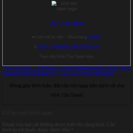
Vĩnh Tân Steel
➥ Liên hệ tư vấn – Mua hàng
tại đây!
©
Công ty Cổ phần Thép Vĩnh Tân
Theo dõi Vĩnh Tân Steel trên:
Thép Vinaone – Thông tin chi tiết & Bảng giá Mới Nhất 2024
Úp sườn tôn Chất Lượng – Giá Tốt – Vĩnh Tân Steel
Đóng góp bình luận, đặt câu hỏi ngay bên dưới về cho
Vĩnh Tân Steel!
Để lại một bình luận
Email của bạn sẽ không được hiển thị công khai.
Các
trường bắt buộc được đánh dấu
*