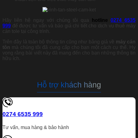
Hãy liên hệ ngay với chúng tôi qua
hotline
0274 6535
999
để được tư vấn và báo giá chi tiết cho dịch vụ thuê máy
cán tole tại công trình.
Trên đây là toàn bộ thông tin cũng như bảng giá về
máy cán
tôn
mà chúng tôi đã cung cấp cho bạn một cách cụ thể. Hy
vọng rằng bài viết này đã mang đến cho bạn những thông tin
hữu ích.
Hỗ trợ khách hàng
0274 6535 999
Tư vấn, mua hàng & bảo hành