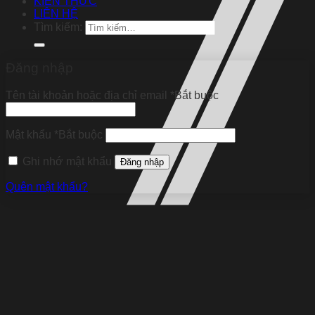
KIẾN THỨC
LIÊN HỆ
Tìm kiếm:
Đăng nhập
Tên tài khoản hoặc địa chỉ email
*
Bắt buộc
Mật khẩu
*
Bắt buộc
Ghi nhớ mật khẩu
Đăng nhập
Quên mật khẩu?