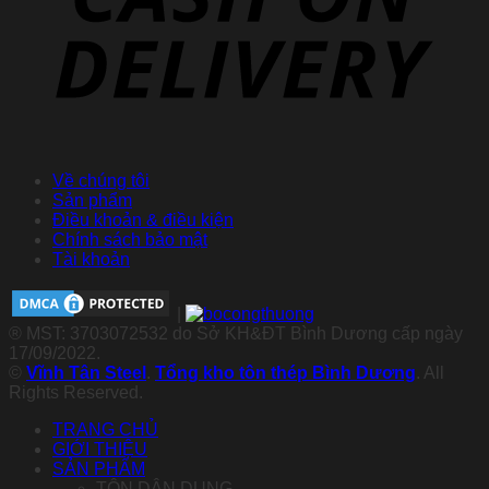
Về chúng tôi
Sản phẩm
Điều khoản & điều kiện
Chính sách bảo mật
Tài khoản
|
® MST: 3703072532 do Sở KH&ĐT Bình Dương cấp ngày
17/09/2022.
©
Vĩnh Tân Steel
.
Tổng kho tôn thép Bình Dương
. All
Rights Reserved.
TRANG CHỦ
GIỚI THIỆU
SẢN PHẨM
TÔN DÂN DỤNG