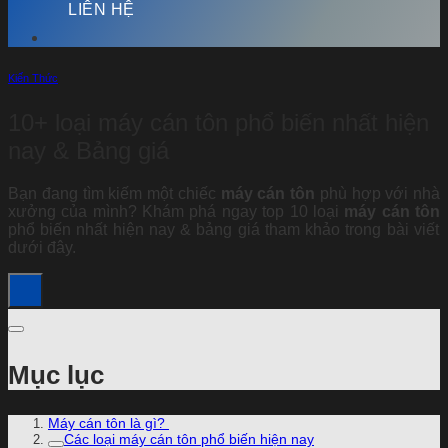
LIÊN HỆ
Kiến Thức
10+ loại máy cán tôn phổ biến nhất hiện
nay & Bảng giá
Bạn đang tìm kiếm một chiếc
máy cán tôn
phù hợp với nhà
xưởng của mình? Khám phá ngay top 10 loại
máy cán tôn
phổ biến nhất hiện nay & bảng giá tham khảo trong bài viết
dưới đây.
Mục lục
Máy cán tôn là gì?
Các loại máy cán tôn phổ biến hiện nay