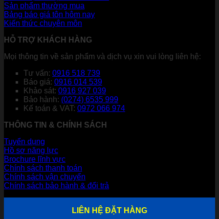
Sản phẩm thường mua
Bảng báo giá tôn hôm nay
Kiến thức chuyên môn
HỖ TRỢ KHÁCH HÀNG
Mọi thông tin về sản phẩm và dịch vụ xin vui lòng liên hệ:
Tư vấn:
0916 518 739
Báo giá:
0916 014 539
Khảo sát:
0916 927 039
Bảo hành:
(0274) 6535 999
Kế toán & VAT:
0972 066 974
THÔNG TIN & CHÍNH SÁCH
Tuyển dụng
Hồ sơ năng lực
Brochure lĩnh vực
Chính sách thanh toán
Chính sách vận chuyển
Chính sách bảo hành & đổi trả
LIÊN HỆ ĐẶT HÀNG