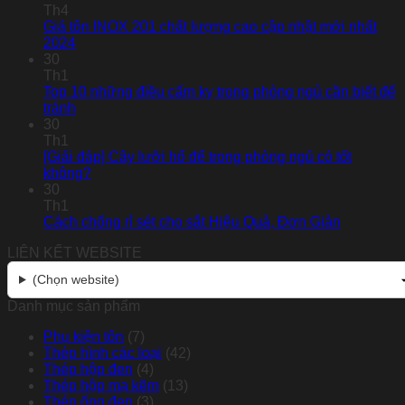
Th4
Giá tôn INOX 201 chất lượng cao cập nhật mới nhất
2024
30
Th1
Top 10 những điều cấm kỵ trong phòng ngủ cần biết để
tránh
30
Th1
[Giải đáp] Cây lưỡi hổ để trong phòng ngủ có tốt
không?
30
Th1
Cách chống rỉ sét cho sắt Hiệu Quả, Đơn Giản
LIÊN KẾT WEBSITE
(Chọn website)
Danh mục sản phẩm
Phụ kiện tôn
(7)
Thép hình các loại
(42)
Thép hộp đen
(4)
Thép hộp mạ kẽm
(13)
Thép ống đen
(3)