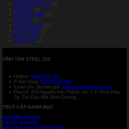
Thép ống mạ kẽm
(5)
Thép tấm
(4)
Tôn cách nhiệt
(11)
Tôn lạnh
(7)
Tôn lạnh màu
(10)
Tôn lấy sáng
(3)
Tôn mạ kẽm
(7)
Xà gồ C, Z
(2)
VĨNH TÂN STEEL JSC
Hotline:
0916 518 739
P. bán hàng:
0274 6535 999
Email yêu cầu báo giá:
vinhtansteel@gmail.com
Địa chỉ: 370 Nguyễn Văn Thành, Kp. 7, P. Định Hòa,
Tp. Thủ Dầu Một, Bình Dương.
TRUY CẬP DANH MỤC
Giới thiệu Công ty
Liên hệ chúng tôi
Danh mục sản phẩm