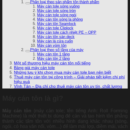
Phân loại theo sản phẩm tôn thành phẩm
Máy cán tole sóng vuông
Máy cán tole sóng tròn
Máy cán tole sóng ngói
Máy cán tôn sóng la phông
Máy cán tôn Seamlock
Máy cán tole Cliplock
Máy cán tole cách nhiệt PE – OPP
Máy cán tôn sàn deck
Máy cán lá cửa cuốn
Máy cán vòm tôn
Phân loại theo số tầng của máy
Máy cán tôn 1 tầng
Máy cán tôn 2 tầng
Một số thương hiệu máy cán tôn nổi tiếng
Bảng giá máy cán tole
Những lưu ý khi chọn mua máy cán tole bạn nên biết
Thuê máy cán tôn tại công trình – Giải pháp tiết kiệm chi phí
hiệu quả
Vĩnh Tân – Địa chỉ cho thuê máy cán tôn uy tín, chất lượng
Máy cán tôn là gì?
Máy cán tôn
(máy cán tole; tên tiếng Anh:
Roll Forming
Machine) là một thiết bị dùng để cán và tạo hình tôn phẳng
thành các tấm tôn với nhiều hình dạng khác nhau (sóng,
ngói, có hoa văn nổi, vòm…) để làm mái lợp, diềm mái, vách