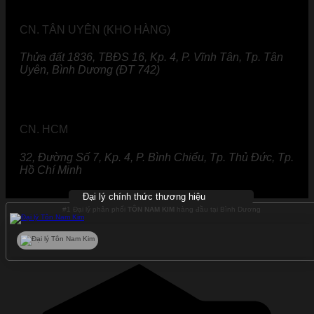
CN. TÂN UYÊN (KHO HÀNG)
Thửa đất 1836, TBĐS 16, Kp. 4, P. Vĩnh Tân, Tp. Tân
Uyên, Bình Dương (ĐT 742)
CN. HCM
32, Đường Số 7, Kp. 4, P. Bình Chiểu, Tp. Thủ Đức, Tp.
Hồ Chí Minh
Đại lý chính thức thương hiệu
#1 Đại lý phân phối
TÔN NAM KIM
hàng đầu tại Bình Dương