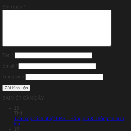
Bình luận
*
Tên
*
Email
*
Trang web
BÀI VIẾT GẦN ĐÂY
15
Th4
Tấm xốp cách nhiệt EPS – Bảng giá & Thông tin hữu
ích
15