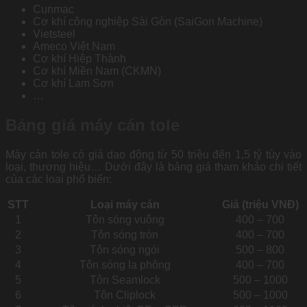
Cunmac
Cơ khí công nghiệp Sài Gòn (SaiGon Machine)
Vietsteel
Ameco Việt Nam
Cơ khí Hiệp Thành
Cơ khí Miền Nam (CKMN)
Cơ khí Lam Sơn
…
Bảng giá máy cán tole
Máy cán tole có giá dao động từ 50 triệu đến 1,5 tỷ tùy vào
loại, thương hiệu… Dưới đây là bảng giá tham khảo chi tiết
của các loại phổ biến:
STT
Loại máy cán
Giá (triệu VNĐ)
1
Tôn sóng vuông
400 – 700
2
Tôn sóng tròn
400 – 700
3
Tôn sóng ngói
500 – 800
4
Tôn sóng la phông
400 – 700
5
Tôn Seamlock
500 – 1000
6
Tôn Cliplock
500 – 1000