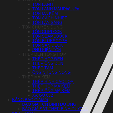
TÔN LẠNH
TÔN LẠNH MÀU
TÔN MẠ KẼM
TÔN CÁCH NHIỆT
TÔN LẤY SÁNG
TÔN CHUYÊN DỤNG
TÔN CLIPLOCK
TÔN SEAMLOOCK
TÔN BLUESCOPE
TÔN SÀN DECK
PHỤ KIỆN TÔN
THÉP ĐEN TỔNG HỢP
THÉP HỘP ĐEN
THÉP ỐNG ĐEN
THÉP TẤM
ỐNG NHÚNG NÓNG
THÉP MẠ KẼM
THÉP HÌNH CÁC LOẠI
THÉP HỘP MẠ KẼM
THÉP ỐNG MẠ KẼM
XÀ GỒ C, Z
BẢNG BÁO GIÁ
BÁO GIÁ TÔN BÌNH DƯƠNG
BÁO GIÁ SẮT THÉP BÌNH DƯƠNG