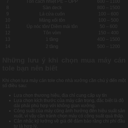
7
Tôn cách nhiệt PE – OPP
600 – 1100
8
Sàn deck
800 – 1500
9
Lá cửa cuốn
100 – 600
10
Máng xối tôn
100 – 500
11
Úp nóc tôn/ Diềm mái tôn
50 – 600
12
Tôn vòm
150 – 400
13
1 tầng
400 – 1500
14
2 tầng
500 – 1200
Những lưu ý khi chọn mua máy cán
tole bạn nên biết
Khi chọn lựa máy cán tole cho nhà xưởng cần chú ý đến một
số điều sau:
Lựa chọn thương hiệu, địa chỉ cung cấp uy tín
Lựa chọn kích thước của máy cẩn trọng, đặc biệt là độ
dài phải phù hợp với không gian xưởng.
Công suất của máy cũng ảnh hưởng đến hiệu suất sản
xuất, vì vậy cần tránh chọn máy có công suất quá thấp.
Cân nhắc kỹ lưỡng về giá để đảm bảo rằng chi phí đầu
tư là hợp lý.