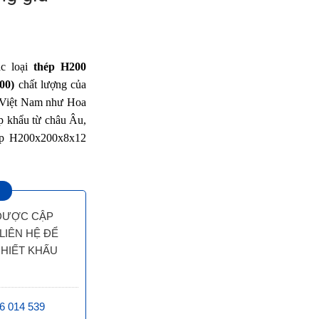
ác loại
thép H200
00
)
chất lượng của
a Việt Nam như Hoa
 khẩu từ châu Âu,
p H200x200x8x12
 ĐƯỢC CẬP
LIÊN HỆ ĐỂ
CHIẾT KHẤU
6 014 539