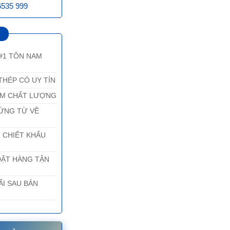
6535 999
 #1 TÔN NAM
THÉP CÓ UY TÍN
ẨM CHẤT LƯỢNG
ỨNG TỪ VỀ
 CHIẾT KHẤU
ĐẶT HÀNG TẬN
I SAU BÁN