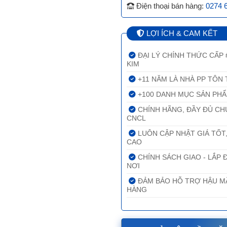
Điện thoại bán hàng:
0274 
LỢI ÍCH & CAM KẾT
ĐẠI LÝ CHÍNH THỨC CẤP
KIM
+11 NĂM LÀ NHÀ PP TÔN 
+100 DANH MỤC SẢN PH
CHÍNH HÃNG, ĐẦY ĐỦ CH
CNCL
LUÔN CẬP NHẬT GIÁ TỐT,
CAO
CHÍNH SÁCH GIAO - LẮP 
NƠI
ĐẢM BẢO HỖ TRỢ HẬU MÃ
HÀNG