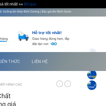
á tốt nhất! »»
Bỏ qua
 thép Bình Dương | Báo giá tôn Bình Dương hôm nay | Báo giá sắt thép hôm nay | 
Hỗ trợ tốt nhất!
 hàng
Giao hàng đúng hẹn, lắp
đặt tận nơi
Zalo K.
0916 518
KIẾN THỨC
LIÊN HỆ
Zalo K.
0916 014
Zalo K.
0916 92
HÉP HÌNH CÁC
Gửi Emai
Chất
g giá