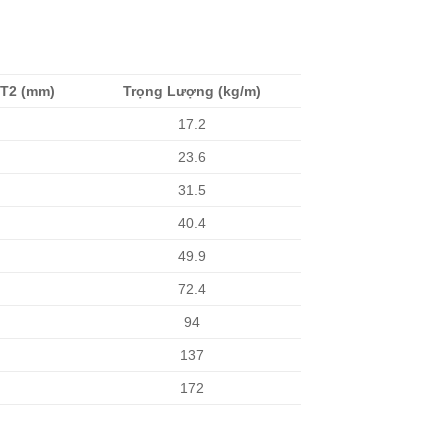
 T2 (mm)
Trọng Lượng (kg/m)
17.2
23.6
31.5
40.4
49.9
72.4
94
137
172