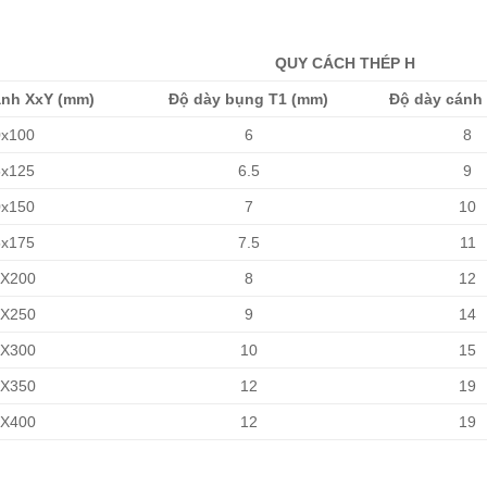
QUY CÁCH THÉP H
ạnh XxY (mm)
Độ dày bụng T1 (mm)
Độ dày cánh
x100
6
8
x125
6.5
9
x150
7
10
x175
7.5
11
X200
8
12
X250
9
14
X300
10
15
X350
12
19
X400
12
19