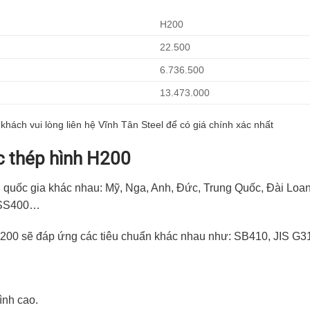
H200
22.500
6.736.500
13.473.000
ý khách vui lòng liên hệ Vĩnh Tân Steel để có giá chính xác nhất
c thép hình H200
u quốc gia khác nhau: Mỹ, Nga, Anh, Đức, Trung Quốc, Đài Loa
, SS400…
p H200 sẽ đáp ứng các tiêu chuẩn khác nhau như: SB410, JIS
ình cao.