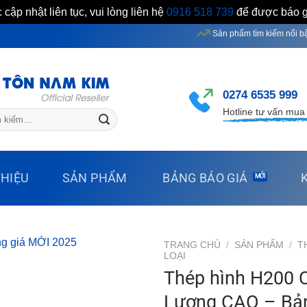
 cập nhật liên tục, vui lòng liên hệ
0916 518 739
để được báo gi
Sản phẩm tìm kiếm nổi bật: Xưởng tôn
0274 6535 999
Hotline tư vấn mua
THIỆU
SẢN PHẨM
BẢNG BÁO GIÁ
TRANG CHỦ
/
SẢN PHẨM
/
T
LOẠI
Thép hình H200 
Lượng CAO – Bản