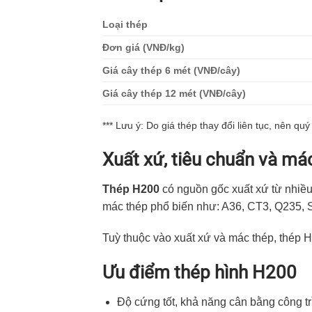
Loại thép
Đơn giá (VNĐ/kg)
Giá cây thép 6 mét (VNĐ/cây)
Giá cây thép 12 mét (VNĐ/cây)
*** Lưu ý: Do giá thép thay đổi liên tục, nên qu
Xuất xứ, tiêu chuẩn và má
Thép H200
có nguồn gốc xuất xứ từ nhiề
mác thép phổ biến như: A36, CT3, Q235
Tuỳ thuộc vào xuất xứ và mác thép, thé
Ưu điểm thép hình H200
Độ cứng tốt, khả năng cân bằng công tr