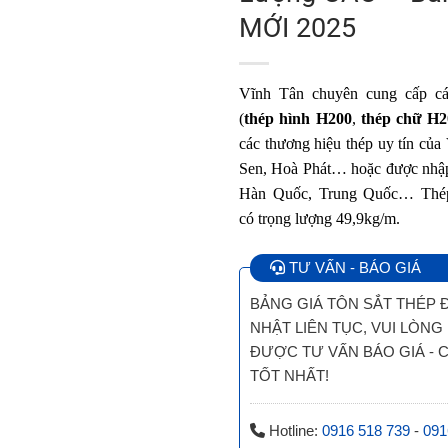
MỚI 2025
Vĩnh Tân chuyên cung cấp c
(
thép hình H200
,
thép chữ H2
các thương hiệu thép uy tín củ
Sen, Hoà Phát… hoặc được nhập
Hàn Quốc, Trung Quốc… Thé
có trọng lượng 49,9kg/m.
TƯ VẤN - BÁO GIÁ
BẢNG GIÁ TÔN SẮT THÉP
NHẬT LIÊN TỤC, VUI LÒNG 
ĐƯỢC TƯ VẤN BÁO GIÁ - 
TỐT NHẤT!
Hotline:
0916 518 739
-
091