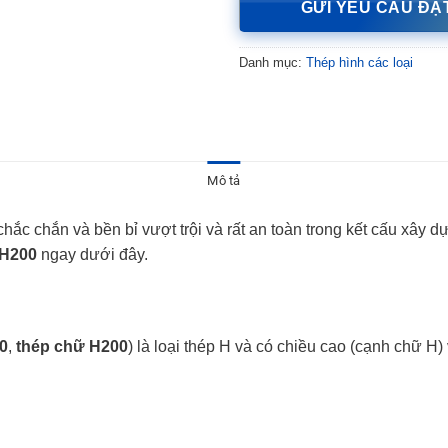
GỬI YÊU CẦU ĐẶ
Danh mục:
Thép hình các loại
Mô tả
chắc chắn và bền bỉ vượt trội và rất an toàn trong kết cấu xây 
 H200
ngay dưới đây.
0
,
thép chữ H200
) là loại thép H và có chiều cao (cạnh chữ H