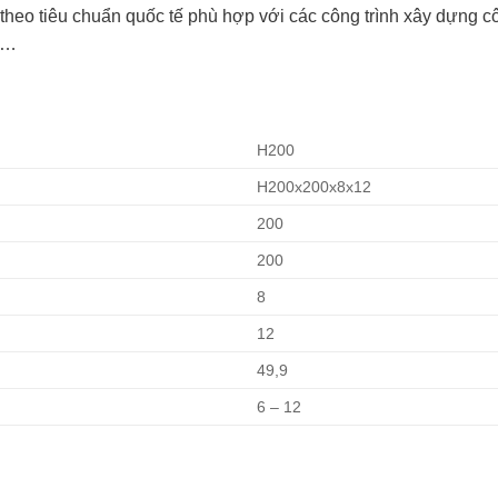
theo tiêu chuẩn quốc tế phù hợp với các công trình xây dựng 
p…
H200
H200x200x8x12
200
200
8
12
49,9
6 – 12