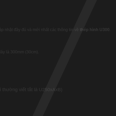
ập nhật đầy đủ và mới nhất các thông tin về
thép hình U300
.
 đáy là 300mm (30cm).
 thường viết tắt là U250xAxB)