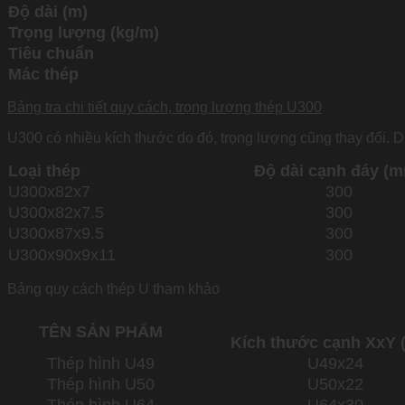
Độ dài (m)
Trọng lượng (kg/m)
Tiêu chuẩn
Mác thép
Bảng tra chi tiết quy cách, trọng lượng thép U300
U300 có nhiều kích thước do đó, trọng lượng cũng thay đổi. D
Loại thép
Độ dài cạnh đáy (
U300x82x7
300
U300x82x7.5
300
U300x87x9.5
300
U300x90x9x11
300
Bảng quy cách thép U tham khảo
TÊN SẢN PHẨM
Kích thước cạnh XxY
Thép hình U49
U49x24
Thép hình U50
U50x22
Thép hình U64
U64x30