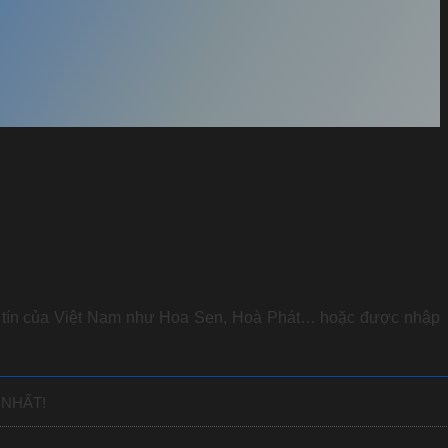
y tín của Việt Nam như Hoa Sen, Hoà Phát… hoặc được nhập
 NHẤT!