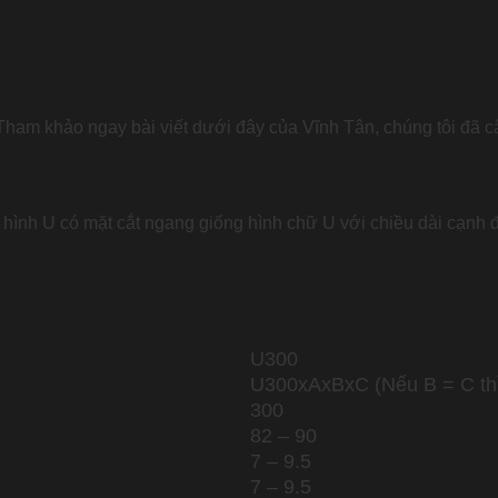
 Tham khảo ngay bài viết dưới đây của Vĩnh Tân, chúng tôi đã c
ép hình U có mặt cắt ngang giống hình chữ U với chiều dài cạnh
U300
U300xAxBxC (Nếu B = C thì
300
82 – 90
7 – 9.5
7 – 9.5