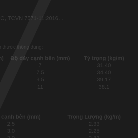
NO, TCVN 7571-11:2016…
ch thước thông dụng:
m)
Độ dày cạnh bên (mm)
Tỷ trọng (kg/m)
7
31.40
7.5
34.40
9.5
39.17
11
38.1
 cạnh bên (mm)
Trọng Lượng (kg/m)
2.5
2.33
3.0
2.25
3.0
2.83