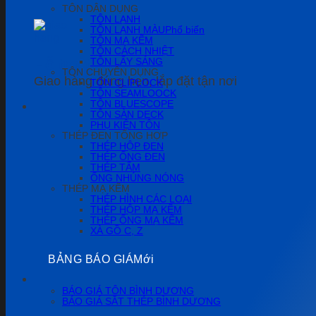
TÔN DÂN DỤNG
TÔN LẠNH
TÔN LẠNH MÀU
TÔN MẠ KẼM
TÔN CÁCH NHIỆT
Hỗ trợ tốt nhất!
TÔN LẤY SÁNG
TÔN CHUYÊN DỤNG
Giao hàng đúng hẹn, lắp đặt tận nơi
TÔN CLIPLOCK
TÔN SEAMLOOCK
TÔN BLUESCOPE
TÔN SÀN DECK
PHỤ KIỆN TÔN
THÉP ĐEN TỔNG HỢP
THÉP HỘP ĐEN
THÉP ỐNG ĐEN
THÉP TẤM
ỐNG NHÚNG NÓNG
THÉP MẠ KẼM
THÉP HÌNH CÁC LOẠI
THÉP HỘP MẠ KẼM
THÉP ỐNG MẠ KẼM
XÀ GỒ C, Z
BẢNG BÁO GIÁ
BÁO GIÁ TÔN BÌNH DƯƠNG
BÁO GIÁ SẮT THÉP BÌNH DƯƠNG