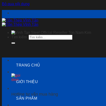
Bỏ qua nội dung
Tìm kiếm:
TRANG CHỦ
GIỚI THIỆU
0274 6535 999
Hotline tư vấn mua hàng
SẢN PHẨM