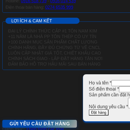
Hotline:
0916 518 739
-
0916 014 539
Điện thoại bán hàng:
0274 6535 999
LỢI ÍCH & CAM KẾT
ĐẠI LÝ CHÍNH THỨC CẤP #1 TÔN NAM KIM
+11 NĂM LÀ NHÀ PP TÔN THÉP CÓ UY TÍN
+100 DANH MỤC SẢN PHẨM CHẤT LƯỢNG
CHÍNH HÃNG, ĐẦY ĐỦ CHỨNG TỪ VỀ
CNCL
LUÔN CẬP NHẬT GIÁ TỐT, CHIẾT KHẤU CAO
CHÍNH SÁCH GIAO - LẮP ĐẶT HÀNG TẬN NƠI
ĐẢM BẢO HỖ TRỢ HẬU MÃI SAU BÁN HÀNG
Họ và tên
*
Số điện thoại
*
Sản phẩm cần đặt 
Nội dung yêu cầu
*
Đặt hàng
GỬI YÊU CẦU ĐẶT HÀNG
Danh mục:
Thép hình các loại