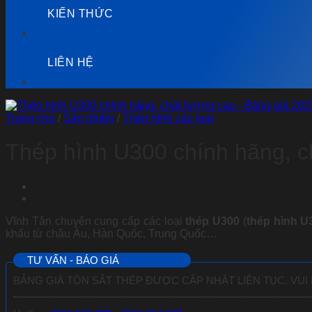
KIẾN THỨC
LIÊN HỆ
Trang chủ
/
Sản phẩm
/
Thép hình các loại
Thép hình U300 chính hãng, c
Vĩnh Tân chuyên cung cấp các loại
thép U300
(
thép hình U
khẩu từ châu Âu, Hàn Quốc, Trung Quốc…
TƯ VẤN - BÁO GIÁ
BẢNG GIÁ TÔN SẮT THÉP ĐƯỢC CẬP NHẬT LIÊN TỤC, VUI 