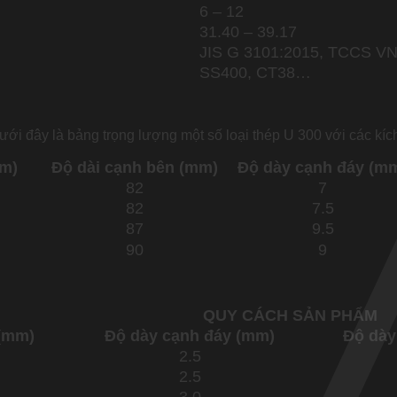
6 – 12
31.40 – 39.17
JIS G 3101:2015, TCCS V
SS400, CT38…
ưới đây là bảng trọng lượng một số loại thép U 300 với các kí
mm)
Độ dài cạnh bên (mm)
Độ dày cạnh đáy (m
82
7
82
7.5
87
9.5
90
9
QUY CÁCH SẢN PHẨM
 (mm)
Độ dày cạnh đáy (mm)
Độ dày
2.5
2.5
3.0