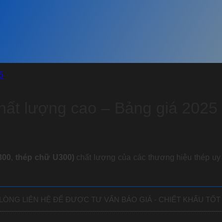
hất lượng cao – Bảng giá 2025
300
,
thép chữ U300
)
chất lượng của các thương hiệu thép u
LÒNG LIÊN HỆ ĐỂ ĐƯỢC TƯ VẤN BÁO GIÁ - CHIẾT KHẤU TỐT