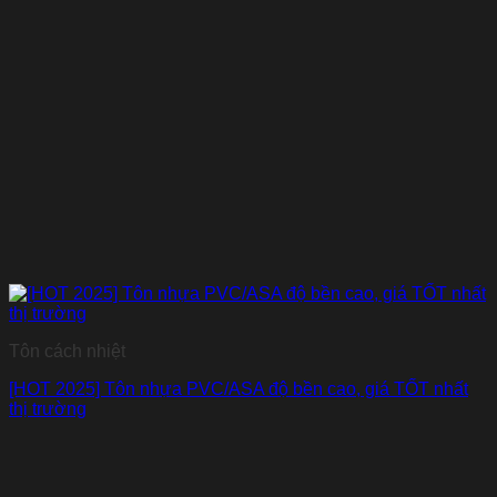
Tôn cách nhiệt
[HOT 2025] Tôn nhựa PVC/ASA độ bền cao, giá TỐT nhất
thị trường