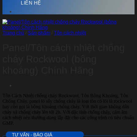
LIÊN HỆ
Trang chủ
/
Sản phẩm
/
Tôn cách nhiệt
Panel/Tôn cách nhiệt chống
cháy Rockwool (bông
khoáng) Chính Hãng
Tôn Cách Nhiệt chống cháy Rockwool, Tôn Bông Khoáng, Tôn
Chống Cháy, panel lò sấy chống cháy là loại tôn có lõi là rockwool
hay còn gọi là bông khoáng chống cháy. Với thời gian không dẫn
cháy và chống cháy lên tới 2h. Với đặc tính chống cháy, cấm âm
cách nhiệt nên thường dùng lắp đặt cho các công trình có tiêu chuẩn
GMP.
TƯ VẤN - BÁO GIÁ