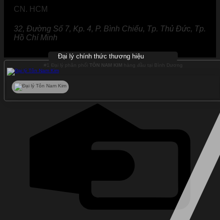
CN. HCM
32, Đường Số 7, Kp. 4, P. Bình Chiểu, Tp. Thủ Đức, Tp.
Hồ Chí Minh
Đại lý chính thức thương hiệu
#1 Đại lý phân phối
TÔN NAM KIM
hàng đầu tại Bình Dương