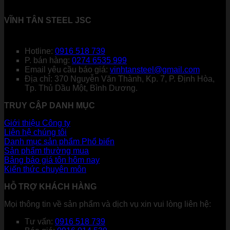
VĨNH TÂN STEEL JSC
Hotline:
0916 518 739
P. bán hàng:
0274 6535 999
Email yêu cầu báo giá:
vinhtansteel@gmail.com
Địa chỉ: 370 Nguyễn Văn Thành, Kp. 7, P. Định Hòa,
Tp. Thủ Dầu Một, Bình Dương.
TRUY CẬP DANH MỤC
Giới thiệu Công ty
Liên hệ chúng tôi
Danh mục sản phẩm
Sản phẩm thường mua
Bảng báo giá tôn hôm nay
Kiến thức chuyên môn
HỖ TRỢ KHÁCH HÀNG
Mọi thông tin về sản phẩm và dịch vụ xin vui lòng liên hệ:
Tư vấn:
0916 518 739