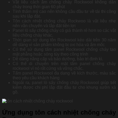
Vật liệu cách âm chống cháy Rockwool không dẫn
cháy trong thời gian 60 phút
Tính thẩm mỹ cao nên không cầu đầu tư về tái thi công
sau khi lắp đặt.
Tôn cách nhiệt chống cháy Rockwoo là vật liệu nhẹ
nên vận chuyển và lắp đặt tiện lợi
Panel lò sấy chống cháy có giá thành rẻ hơn so các vật
liệu chống cháy khác.
Thời gian sử dụng tôn Rockwool kéo dài trên 30 năm
dễ dàng vì sản phẩm không bị oxi hóa và ẩm mốc
Có thể sử dụng tấm panel Rockwool chống cháy tạo
mặt phẳng hoặc sóng tùy theo công trình
Dễ dàng nâng cấp và bảo dưỡng, bảo trì định kì.
Có thể di chuyển trên mặt tấm panel chống cháy
rockwool vì nó rất cứng và vững chắc.
Tấm panel Rockwool đa dạng về kích thước, màu sắc
theo yêu cầu khách hàng
Ngoài ra, panel lò sấy chống cháy Rockwool giúp tiết
kiệm được chi phí lắp đặt đầu tư cho khung sườn xà
gồ.
Ứng dụng tôn cách nhiệt chống cháy