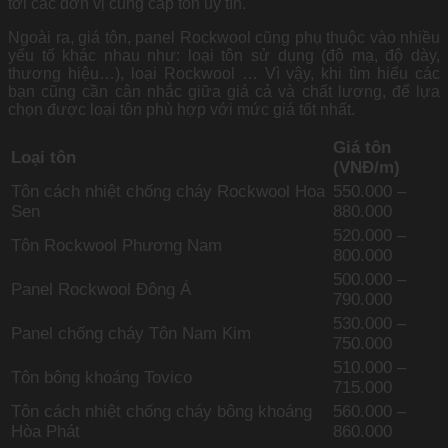
tới các đơn vị cung cấp tôn uy tín.
Ngoài ra, giá tôn, panel Rockwool cũng phụ thuộc vào nhiều
yếu tố khác nhau như: loại tôn sử dụng (độ mạ, độ dày,
thương hiệu…), loại Rockwool … Vì vậy, khi tìm hiểu các
bạn cũng cần cân nhắc giữa giá cả và chất lượng, để lựa
chọn được loại tôn phù hợp với mức giá tốt nhất.
Giá tôn
Loại tôn
(VNĐ/m)
Tôn cách nhiệt chống cháy Rockwool Hoa
550.000 –
Sen
880.000
520.000 –
Tôn Rockwool Phương Nam
800.000
500.000 –
Panel Rockwool Đông Á
790.000
530.000 –
Panel chống cháy Tôn Nam Kim
750.000
510.000 –
Tôn bông khoáng Tovico
715.000
Tôn cách nhiệt chống cháy bông khoáng
560.000 –
Hòa Phát
860.000