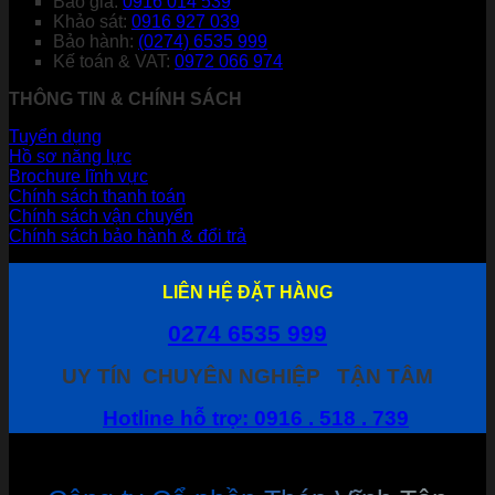
Báo giá:
0916 014 539
Khảo sát:
0916 927 039
Bảo hành:
(0274) 6535 999
Kế toán & VAT:
0972 066 974
THÔNG TIN & CHÍNH SÁCH
Tuyển dụng
Hồ sơ năng lực
Brochure lĩnh vực
Chính sách thanh toán
Chính sách vận chuyển
Chính sách bảo hành & đổi trả
LIÊN HỆ ĐẶT HÀNG
0274 6535 999
UY TÍN
CHUYÊN NGHIỆP
TẬN TÂM
Hotline hỗ trợ: 0916 . 518 . 739