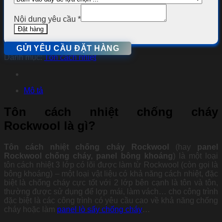
Nội dung yêu cầu
*
Đặt hàng
GỬI YÊU CẦU ĐẶT HÀNG
Danh mục:
Tôn cách nhiệt
Mô tả
Tôn cách nhiệt chống cháy
Rockwool là gì?
Tôn cách nhiệt chống cháy Rockwool
(hay
panel
Rockwool chống cháy,
panel bông khoáng
) là một loại
tôn cách nhiệt 3 lớp có lõi được làm từ Rockwool (còn gọi là
bông khoáng) – một loại vật liệu có khả năng cách nhiệt, đặc
biệt là chống cháy cực tốt với 2 lớp bên cạnh là tôn và tôn,
thường được sử dụng để lợp mái, làm vách… cho công trình
đặc biệt là các công trình có yêu cầu cao về khả năng chống
cháy hoặc làm
panel lò sấy chống cháy
…