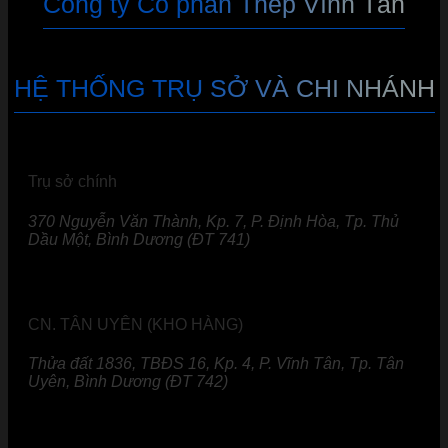
Công ty Cổ phần Thép Vĩnh Tân
HỆ THỐNG TRỤ SỞ VÀ CHI NHÁNH
Trụ sở chính
370 Nguyễn Văn Thành, Kp. 7, P. Định Hòa, Tp. Thủ
Dầu Một, Bình Dương (ĐT 741)
CN. TÂN UYÊN (KHO HÀNG)
Thửa đất 1836, TBĐS 16, Kp. 4, P. Vĩnh Tân, Tp. Tân
Uyên, Bình Dương (ĐT 742)