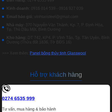
Bán hàng:
0274 6535 999
Kinh doanh:
0916 014 539 - 0916 927 039
Email báo giá:
vinhtansteel@gmail.com
Nhà máy:
370 Nguyễn Văn Thành, Kp. 7, P. Định Hòa,
Tp. Thủ Dầu Một, Bình Dương
Kho hàng:
DT 742, KP4, P. Vĩnh Tân, Tp. Tân Uyên, Bình
Dương (Thửa đất 1836, Tờ BĐS 16)
>>> Xem thêm:
Panel bông thủy tinh Glasswool
Hỗ trợ khách hàng
0274 6535 999
Tư vấn, mua hàng & bảo hành