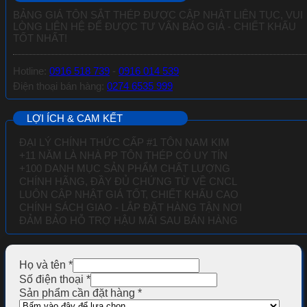
BẢNG GIÁ TÔN SẮT THÉP ĐƯỢC CẬP NHẬT LIÊN TỤC, VUI
LÒNG LIÊN HỆ ĐỂ ĐƯỢC TƯ VẤN BÁO GIÁ - CHIẾT KHẤU
TỐT NHẤT!
Hotline:
0916 518 739
-
0916 014 539
Điện thoại bán hàng:
0274 6535 999
LỢI ÍCH & CAM KẾT
ĐẠI LÝ CHÍNH THỨC CẤP #1 TÔN NAM KIM
+11 NĂM LÀ NHÀ PP TÔN THÉP CÓ UY TÍN
+100 DANH MỤC SẢN PHẨM CHẤT LƯỢNG
CHÍNH HÃNG, ĐẦY ĐỦ CHỨNG TỪ VỀ
CNCL
LUÔN CẬP NHẬT GIÁ TỐT, CHIẾT KHẤU CAO
CHÍNH SÁCH GIAO - LẮP ĐẶT HÀNG TẬN NƠI
ĐẢM BẢO HỖ TRỢ HẬU MÃI SAU BÁN HÀNG
Họ và tên
*
Số điện thoại
*
Sản phẩm cần đặt hàng
*