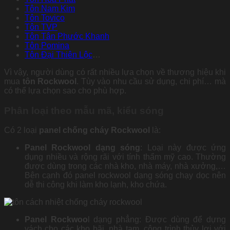
Tôn Nam Kim
Tôn Tovico
Tôn TVP
Tôn Tân Phước Khanh
Tôn Pomina
Tôn Đại Thiên Lộc
…
Vì vậy, người dùng có rất nhiều lựa chọn về thương hiệu khi
mua
tôn Rockwool
. Tùy vào nhu cầu sử dụng, chi phí… mà
có thể lựa chọn sao cho phù hợp.
Phân loại theo mẫu mã, kiểu sóng
Có 2 loại
panel chống cháy Rockwool
là:
Panel Rockwool dạng sóng
: Loại này được ứng
dụng nhiều và rộng rãi với tính thẩm mỹ cao. Thường
được dùng trong các nhà kho, nhà máy, nhà xưởng,…
Bên cạnh đó panel rockwool dạng sóng chạy dọc nên
dễ thi công khi làm kho lạnh, kho chứa.
Panel Rockwoo
l dạng phẳng: Được dùng để dựng
vách cho các kho bãi, nhà tạm, công trình thủy lợi với