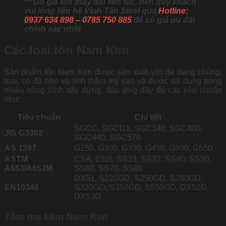
***Do giá tôn thay đổi liên tục, nên quý khách
vui lòng liên hệ Vĩnh Tân Steel qua
Hotline:
0937 634 898 – 0785 750 885
để có giá ưu đãi
chính xác nhất
Các loại tôn Nam Kim
Sản phẩm tôn Nam Kim được sản xuất với đa dạng chủng,
loại, có độ bền và tính thẩm mỹ cao và được sử dụng trong
nhiều công trình xây dựng, đáp ứng đầy đủ các tiêu chuẩn
như:
Tiêu chuẩn
Chi tiết
SGCC, SGCD1, SGC340, SGC400,
JIS G3302
SGC440, SGC570
AS 1397
G250, G300, G350, G450, G500, G550
ASTM
CSA, CSB, SS33, SS37, SS40, SS50,
A653/A653M
SS60, SS70, SS80
DX51, S220GD, S250GD, S280GD,
EN10346
S320GD, S350GD, S550GD, DX52D,
DX53D
Tôm mạ kẽm Nam Kim