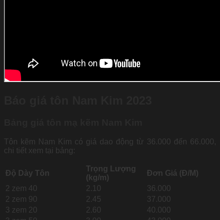
Báo giá tôn Nam Kim 2023
Bảng giá tôn mạ kẽm Nam Kim
Tôn kẽm Nam Kim có giá dao động từ 36.000 đến 66.000,
chi tiết xem tại bảng:
Trọng Lượng
Độ Dày Tôn
Đơn Giá (Đ/M)
(kg/m)
2 zem 40
2.10
36.000
2 zem 90
2.45
37.000
3 zem 20
2.60
40.000