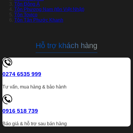
Tôn Đông Á
Tôn Phương Nam (tôn Việt Nhật)
Tôn Tovico
Tôn Tân Phước Khanh
Hỗ trợ khách hàng
0274 6535 999
Tư vấn, mua hàng & bảo hành
0916 518 739
Báo giá & hỗ trợ sau bán hàng