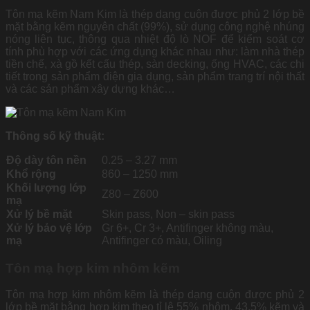
Tôn mạ kẽm Nam Kim là thép dạng cuộn được phủ 2 lớp bề
mặt bằng kẽm nguyên chất (99%), sử dụng công nghệ nhúng
nóng liên tục, thông qua nhiệt độ lò NOF để kiểm soát cơ
tính phù hợp với các ứng dụng khác nhau như: làm nhà thép
tiền chế, xà gồ kết cấu thép, sàn decking, ống HVAC, các chi
tiết trong sản phẩm điện gia dụng, sản phẩm trang trí nội thất
và các sản phẩm xây dựng khác…
Thông số kỹ thuật:
Độ dày tôn nền
0.25 – 3.27 mm
Khổ rộng
860 – 1250 mm
Khối lượng lớp
Z80 – Z600
mạ
Xử lý bề mặt
Skin pass, Non – skin pass
Xử lý bảo vệ lớp
Gr 6+, Cr 3+, Antifinger không màu,
mạ
Antifinger có màu, Oiling
Tôn mạ hợp kim nhôm kẽm
Tôn mạ hợp kim nhôm kẽm là thép dạng cuộn được phủ 2
lớp bề mặt bằng hợp kim theo tỉ lệ 55% nhôm, 43.5% kẽm và