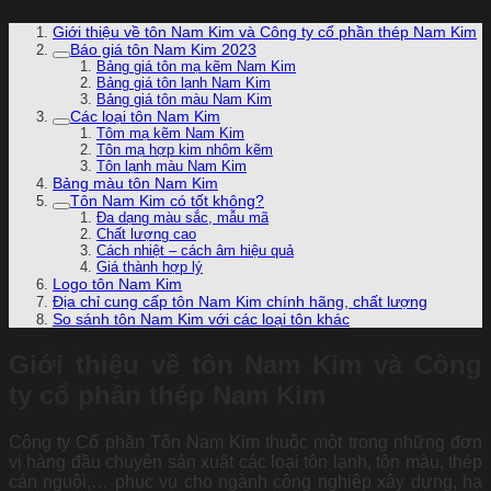
Giới thiệu về tôn Nam Kim và Công ty cổ phần thép Nam Kim
Báo giá tôn Nam Kim 2023
Bảng giá tôn mạ kẽm Nam Kim
Bảng giá tôn lạnh Nam Kim
Bảng giá tôn màu Nam Kim
Các loại tôn Nam Kim
Tôm mạ kẽm Nam Kim
Tôn mạ hợp kim nhôm kẽm
Tôn lạnh màu Nam Kim
Bảng màu tôn Nam Kim
Tôn Nam Kim có tốt không?
Đa dạng màu sắc, mẫu mã
Chất lượng cao
Cách nhiệt – cách âm hiệu quả
Giá thành hợp lý
Logo tôn Nam Kim
Địa chỉ cung cấp tôn Nam Kim chính hãng, chất lượng
So sánh tôn Nam Kim với các loại tôn khác
Giới thiệu về tôn Nam Kim và Công
ty cổ phần thép Nam Kim
Công ty Cổ phần Tôn Nam Kim thuộc một trong những đơn
vị hàng đầu chuyên sản xuất các loại tôn lạnh, tôn màu, thép
cán nguội,… phục vụ cho ngành công nghiệp xây dựng, hạ