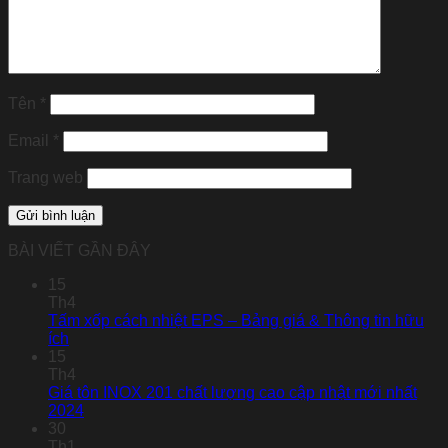
Tên
*
Email
*
Trang web
BÀI VIẾT GẦN ĐÂY
15
Th4
Tấm xốp cách nhiệt EPS – Bảng giá & Thông tin hữu
ích
15
Th4
Giá tôn INOX 201 chất lượng cao cập nhật mới nhất
2024
30
Th1