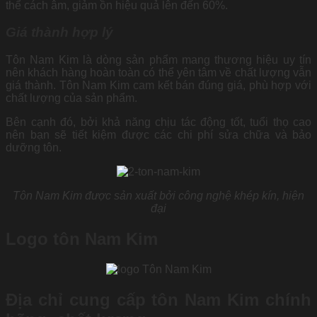
thể cách âm, giảm ồn hiệu quả lên đến 60%.
Giá thành hợp lý
Tôn Nam Kim là dòng sản phẩm mang thương hiệu uy tín
nên khách hàng hoàn toàn có thể yên tâm về chất lượng vẫn
giá thành. Tôn Nam Kim cam kết bán đúng giá, phù hợp với
chất lượng của sản phẩm.
Bên cạnh đó, bởi khả năng chịu tác động tốt, tuổi thọ cao
nên bạn sẽ tiết kiệm được các chi phí sửa chữa và bảo
dưỡng tôn.
Tôn Nam Kim được sản xuất bởi công nghệ khép kín, hiện
đại
Logo tôn Nam Kim
Địa chỉ cung cấp tôn Nam Kim chính