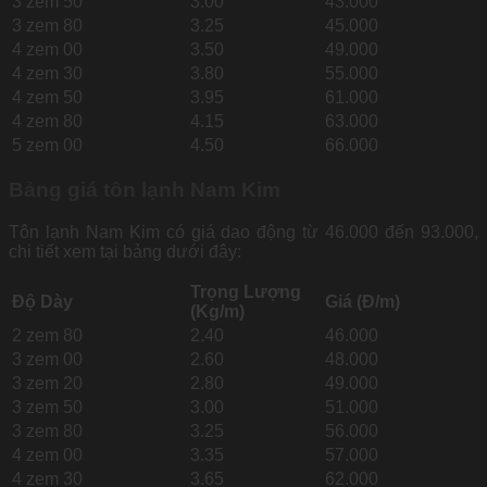
3 zem 50
3.00
43.000
3 zem 80
3.25
45.000
4 zem 00
3.50
49.000
4 zem 30
3.80
55.000
4 zem 50
3.95
61.000
4 zem 80
4.15
63.000
5 zem 00
4.50
66.000
Bảng giá tôn lạnh Nam Kim
Tôn lạnh Nam Kim có giá dao động từ 46.000 đến 93.000,
chi tiết xem tại bảng dưới đây:
Trọng Lượng
Độ Dày
Giá (Đ/m)
(Kg/m)
2 zem 80
2.40
46.000
3 zem 00
2.60
48.000
3 zem 20
2.80
49.000
3 zem 50
3.00
51.000
3 zem 80
3.25
56.000
4 zem 00
3.35
57.000
4 zem 30
3.65
62.000