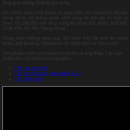
tầng giao thông, thiết bị gia dụng,…
Với nhiều năm hình thành và phát triển, tôn Nam Kim đã xây
dựng được hệ thống phân phối rộng rãi trải dài từ Bắc ra
Nam. Và bắt đầu mở rộng sang thị phần các nước ASEAN,
Châu Phi, Úc, Mỹ, Trung Đông.
Trong suốt những năm qua, tôn Nam Kim đã vinh dự nhận
nhiều giải thưởng, bằng khen từ chính phủ và nhà nước.
Sản phẩm chính của Nam Kim là tôn và ống thép. Các sản
phẩm tôn của Nam Kim bao gồm:
Tôn mạ kẽm (GI)
Tôn mạ hợp kim nhôm kẽm (GL)
Tôn lạnh màu