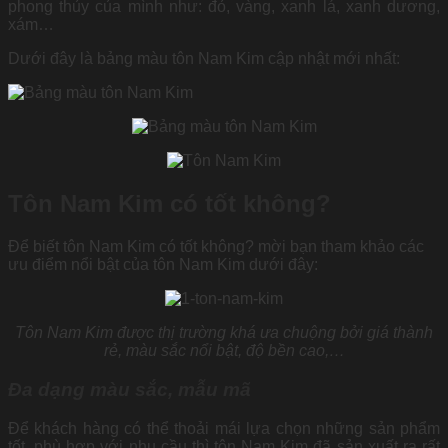
phong thủy của mình như: đỏ, vàng, xanh lá, xanh dương,
xám…
Dưới đây là bảng màu tôn Nam Kim cập nhật mới nhất:
Tôn Nam Kim có tốt không?
Để biết tôn Nam Kim có tốt không? mời bạn tham khảo các
ưu điểm nổi bật của tôn Nam Kim dưới đây:
Tôn Nam Kim được thị trường khá ưa chuộng bởi giá thành
rẻ, màu sắc nổi bật, độ bền cao,…
Đa dạng màu sắc, mẫu mã
Để khách hàng có thể thoải mái lựa chọn những sản phẩm
tốt, phù hợp với nhu cầu thì tôn Nam Kim đã sản xuất ra rất