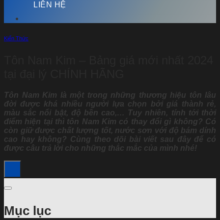
LIÊN HỆ
Kiến Thức
Tôn Nam Kim – Bảng giá mới nhất 2024
tại đại lý CHÍNH HÃNG
Tôn Nam Kim là một trong những thương hiệu tôn lâu
đời được khá nhiều người lựa chọn bởi giá thành rẻ,
màu sắc nổi bật, độ bền cao,… Tuy nhiên, tính tới thời
điểm hiện tại thì tôn Nam Kim có thay đổi gì không? Có
còn giữ được chất lượng tốt, nước sơn với độ bám dính
cao hay không? Cùng theo dõi bài viết sau đây để có
được câu trả lời cho những thắc mắc của mình nhé!
Mục lục