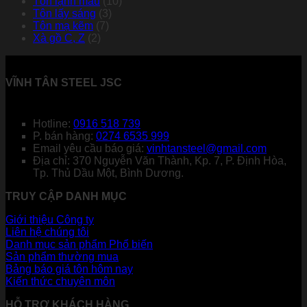
Tôn lạnh màu
(10)
Tôn lấy sáng
(3)
Tôn mạ kẽm
(7)
Xà gồ C, Z
(2)
VĨNH TÂN STEEL JSC
Hotline:
0916 518 739
P. bán hàng:
0274 6535 999
Email yêu cầu báo giá:
vinhtansteel@gmail.com
Địa chỉ: 370 Nguyễn Văn Thành, Kp. 7, P. Định Hòa,
Tp. Thủ Dầu Một, Bình Dương.
TRUY CẬP DANH MỤC
Giới thiệu Công ty
Liên hệ chúng tôi
Danh mục sản phẩm
Sản phẩm thường mua
Bảng báo giá tôn hôm nay
Kiến thức chuyên môn
HỖ TRỢ KHÁCH HÀNG