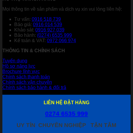
Mọi thông tin về sản phẩm và dịch vụ xin vui lòng liên hệ:
Tư vấn:
0916 518 739
Báo giá:
0916 014 539
Khảo sát:
0916 927 039
Bảo hành:
(0274) 6535 999
Kế toán & VAT:
0972 066 974
THÔNG TIN & CHÍNH SÁCH
Tuyển dụng
Hồ sơ năng lực
Brochure lĩnh vực
Chính sách thanh toán
Chính sách vận chuyển
Chính sách bảo hành & đổi trả
LIÊN HỆ ĐẶT HÀNG
0274 6535 999
UY TÍN
CHUYÊN NGHIỆP
TẬN TÂM