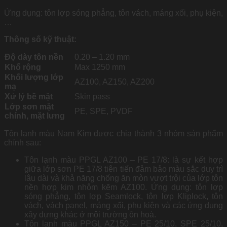
Ứng dụng: tôn lợp sóng phẳng, tôn vách, máng xối, phụ kiện,
…
Thông số kỹ thuật:
Độ dày tôn nền
0.20 – 1.20 mm
Khổ rộng
Max 1250 mm
Khối lượng lớp
AZ100, AZ150, AZ200
mạ
Xử lý bề mặt
Skin pass
Lớp sơn mặt
PE, SPE, PVDF
chính, mặt lưng
Tôn lạnh màu Nam Kim được chia thành 3 nhóm sản phẩm
chính sau:
Tôn lạnh màu PPGL AZ100 – PE 17/8: là sự kết hợp
giữa lớp sơn PE 17/8 tiên tiến đảm bảo màu sắc duy trì
lâu dài và khả năng chống ăn mòn vượt trội của lớp tôn
nền hợp kim nhôm kẽm AZ100. Ứng dụng: tôn lợp
sóng phẳng, tôn lợp Seamlock, tôn lợp Kliplock, tôn
vách, vách panel, máng xối, phụ kiện và các ứng dụng
xây dựng khác ở môi trường ôn hoà.
Tôn lạnh màu PPGL AZ150 – PE 25/10, SPE 25/10,