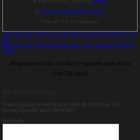
➥ Liên hệ tư vấn – Mua hàng
tại đây!
©
Công ty Cổ phần Thép Vĩnh Tân
Theo dõi Vĩnh Tân Steel trên:
Tôn Hòa Phát – Bảng giá cập nhật mới 2024 & Thông tin chi
tiết
Bảng Giá Tôn TVP đủ loại tôn màu, lạnh, mạ kẽm [UPDATE
2024]
Đóng góp bình luận, đặt câu hỏi ngay bên dưới về cho
Vĩnh Tân Steel!
Để lại một bình luận
Email của bạn sẽ không được hiển thị công khai.
Các
trường bắt buộc được đánh dấu
*
Bình luận
*