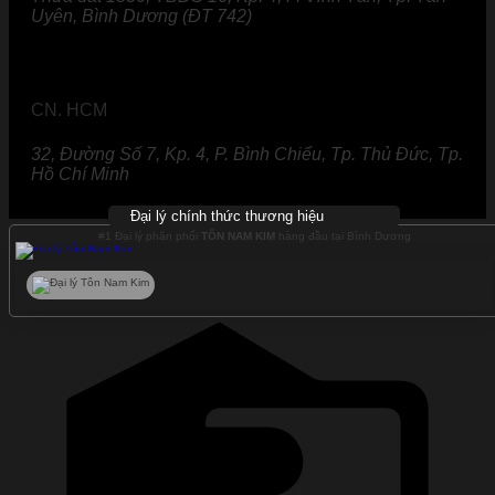
Uyên, Bình Dương (ĐT 742)
CN. HCM
32, Đường Số 7, Kp. 4, P. Bình Chiểu, Tp. Thủ Đức, Tp.
Hồ Chí Minh
Đại lý chính thức thương hiệu
#1 Đại lý phân phối
TÔN NAM KIM
hàng đầu tại Bình Dương