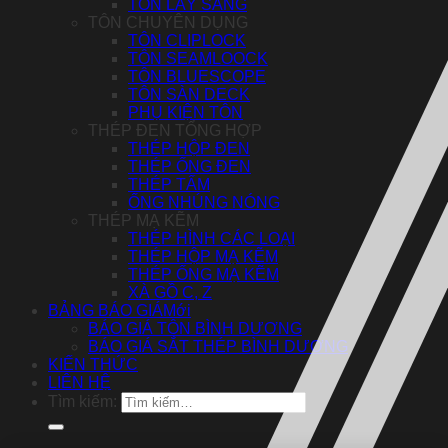
TÔN LẤY SÁNG
TÔN CHUYÊN DỤNG
TÔN CLIPLOCK
TÔN SEAMLOOCK
TÔN BLUESCOPE
TÔN SÀN DECK
PHỤ KIỆN TÔN
THÉP ĐEN TỔNG HỢP
THÉP HỘP ĐEN
THÉP ỐNG ĐEN
THÉP TẤM
ỐNG NHÚNG NÓNG
THÉP MẠ KẼM
THÉP HÌNH CÁC LOẠI
THÉP HỘP MẠ KẼM
THÉP ỐNG MẠ KẼM
XÀ GỒ C, Z
BẢNG BÁO GIÁ
BÁO GIÁ TÔN BÌNH DƯƠNG
BÁO GIÁ SẮT THÉP BÌNH DƯƠNG
KIẾN THỨC
LIÊN HỆ
Tìm kiếm: