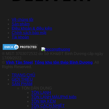
Về chúng tôi
Sản phẩm
Điều khoản & điều kiện
Chính sách bảo mật
Tài khoản
|
® MST: 3703072532 do Sở KH&ĐT Bình Dương cấp ngày
17/09/2022.
©
Vĩnh Tân Steel
.
Tổng kho tôn thép Bình Dương
. All
Rights Reserved.
TRANG CHỦ
GIỚI THIỆU
SẢN PHẨM
TÔN DÂN DỤNG
TÔN LẠNH
TÔN LẠNH MÀU
TÔN MẠ KẼM
TÔN CÁCH NHIỆT