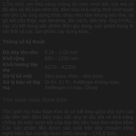
1,5% silid, với khả năng chống ăn mòn vượt trội, lớp mạ có
độ dẻo và độ bám dính tốt, đảm bảo khả năng định hình tuyệt
vời cho các ứng dụng khác nhau như làm khung kèo nhẹ, xà
gồ kết cấu thép, sàn decking, tôn vách, tấm lợp, ống HVAC,
các chi tiết trong sản phẩm điện gia dụng, sản phẩm trang trí
nội thất và các sản phẩm xây dựng khác.
Thông số kỹ thuật:
Độ dày tôn nền
0.18 – 2.00 mm
Khổ rộng
860 – 1250 mm
Khối lượng lớp
AZ70 – AZ200
mạ
Xử lý bề mặt
Skin pass, Non – skin pass
Xử lý bảo vệ lớp
Gr 6+, Cr 3+, Antifinger không màu,
mạ
Antifinger có màu, Oiling
Tôn lạnh màu Nam Kim
Tôn lạnh mạ màu Nam Kim là sự kết hợp giữa lớp sơn cao
cấp tiên tiến đảm bảo màu sắc duy trì lâu dài và khả năng
chống ăn mòn vượt trội của lớp tôn nên hợp kim nhôm kẽm.
Các sản phẩm đều được sản xuất trên dây chuyền công
nghệ hiện đại của tập đoàn SMS Group – CHLB Đức.