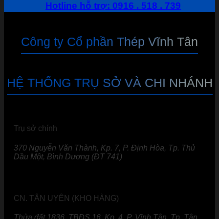
Hotline hỗ trợ: 0916 . 518 . 739
Công ty Cổ phần Thép Vĩnh Tân
HỆ THỐNG TRỤ SỞ VÀ CHI NHÁNH
Trụ sở chính
370 Nguyễn Văn Thành, Kp. 7, P. Định Hòa, Tp. Thủ
Dầu Một, Bình Dương (ĐT 741)
CN. TÂN UYÊN (KHO HÀNG)
Thửa đất 1836, TBĐS 16, Kp. 4, P. Vĩnh Tân, Tp. Tân