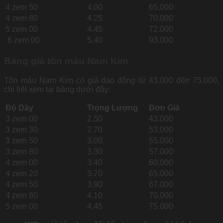
4 zem 50
4.00
65.000
4 zem 80
4.25
70.000
5 zem 00
4.45
72.000
6 zem 00
5.40
93.000
Bảng giá tôn màu Nam Kim
Tôn màu Nam Kim có giá dao động từ 43.000 đến 75.000,
chi tiết xem tại bảng dưới đây:
Độ Dày
Trọng Lượng
Đơn Giá
3 zem 00
2.50
43.000
3 zem 30
2.70
53.000
3 zem 50
3.00
55.000
3 zem 80
3.30
57.000
4 zem 00
3.40
60.000
4 zem 20
3.70
65.000
4 zem 50
3.90
67.000
4 zem 80
4.10
70.000
5 zem 00
4.45
75.000