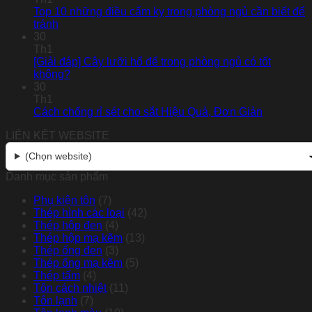
Top 10 những điều cấm kỵ trong phòng ngủ cần biết để
tránh
30
Th1
[Giải đáp] Cây lưỡi hổ để trong phòng ngủ có tốt
không?
30
Th1
Cách chống rỉ sét cho sắt Hiệu Quả, Đơn Giản
LIÊN KẾT WEBSITE
(Chọn website)
Danh mục sản phẩm
Phụ kiện tôn
(7)
Thép hình các loại
(42)
Thép hộp đen
(4)
Thép hộp mạ kẽm
(13)
Thép ống đen
(3)
Thép ống mạ kẽm
(5)
Thép tấm
(4)
Tôn cách nhiệt
(11)
Tôn lạnh
(7)