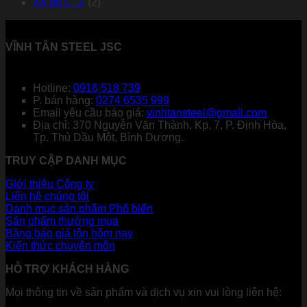
Xà gồ C, Z
(2)
VĨNH TÂN STEEL JSC
Hotline:
0916 518 739
P. bán hàng:
0274 6535 999
Email yêu cầu báo giá:
vinhtansteel@gmail.com
Địa chỉ: 370 Nguyễn Văn Thành, Kp. 7, P. Định Hòa,
Tp. Thủ Dầu Một, Bình Dương.
TRUY CẬP DANH MỤC
Giới thiệu Công ty
Liên hệ chúng tôi
Danh mục sản phẩm
Sản phẩm thường mua
Bảng báo giá tôn hôm nay
Kiến thức chuyên môn
HỖ TRỢ KHÁCH HÀNG
Mọi thông tin về sản phẩm và dịch vụ xin vui lòng liên hệ: