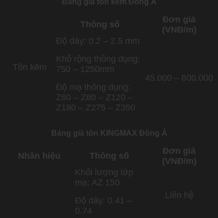
Bảng giá tôn kẽm Đông Á
Đơn giá
Thông số
(VNĐ/m)
Độ dày: 0.2 – 2.5 mm
Khổ rộng thông dụng:
Tôn kẽm
750 – 1250mm
45.000 – 600.000
Độ mạ thông dụng:
Z60 – Z80 – Z120 –
Z180 – Z275 – Z350
Bảng giá tôn KINGMAX Đông Á
Đơn giá
Nhãn hiệu
Thông số
(VNĐ/m)
Khối lượng lớp
mạ: AZ 150
Liên hệ
Độ dày: 0.41 –
0.74