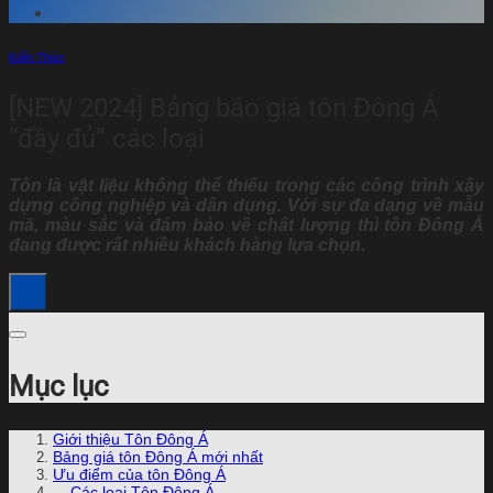
Kiến Thức
[NEW 2024] Bảng báo giá tôn Đông Á
“đầy đủ” các loại
Tôn là vật liệu không thể thiếu trong các công trình xây
dựng công nghiệp và dân dụng. Với sự đa dạng về mẫu
mã, màu sắc và đảm bảo về chất lượng thì tôn Đông Á
đang được rất nhiều khách hàng lựa chọn.
Mục lục
Giới thiệu Tôn Đông Á
Bảng giá tôn Đông Á mới nhất
Ưu điểm của tôn Đông Á
Các loại Tôn Đông Á