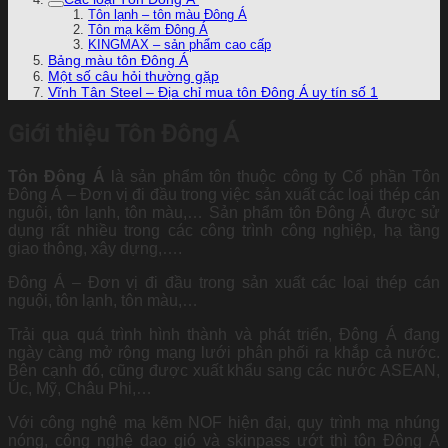
Tôn lạnh – tôn màu Đông Á
Tôn mạ kẽm Đông Á
KINGMAX – sản phẩm cao cấp
Bảng màu tôn Đông Á
Một số câu hỏi thường gặp
Vĩnh Tân Steel – Địa chỉ mua tôn Đông Á uy tín số 1
Giới thiệu Tôn Đông Á
Tôn Đông Á
là sản phẩm tôn thuộc công ty Cổ phần Tôn
Đông Á – Đơn vị đi đầu trong việc sản xuất các loại thép cán
nguội, tôn lạnh, tôn màu,… Sản phẩm tôn Đông Á được sử
dụng rất nhiều trong các công trình công nghiệp, hạ tầng
giao thông, xây dựng,….
Đông Á – Đơn vị đi đầu trong sản xuất các loại thép cán
nguội, tôn lạnh, tôn màu,…
Trải qua quá trình hình thành và phát triển, Đông Á đang
ngày càng mở rộng mạng lưới phân phối ra khắp cả nước.
Bên cạnh đó, cũng được xuất khẩu sang các nước ASEAN,
Úc, Mỹ, Châu Phi,…
Với công nghệ mạ kẽm NOF hiện đại, quy trình mạ nhúng
nóng, công nghệ dao gió và skinpass ướt thì tôn Đông Á