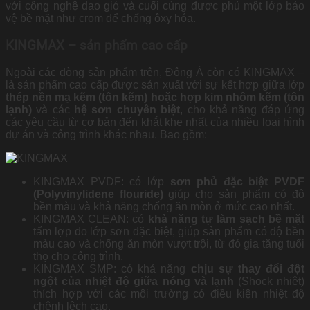
với công nghệ dao gió và cuối cùng được phủ một lớp bảo
vệ bề mặt như crom để chống ôxy hóa.
KINGMAX – sản phẩm cao cấp
Ngoài các dòng sản phẩm trên, Đông Á còn có KINGMAX –
là sản phẩm cao cấp được sản xuất với sự kết hợp giữa lớp
thép nền mạ kẽm (tôn kẽm) hoặc hợp kim nhôm kẽm (tôn
lạnh)
và các
hệ sơn chuyên biệt
, cho khả năng đáp ứng
các yêu cầu từ cơ bản đến khắt khe nhất của nhiều loại hình
dự án và công trình khác nhau. Bao gồm:
KINGMAX PVDF: có lớp
sơn phủ đặc biệt PVDF
(Polyvinylidene flouride)
giúp cho sản phẩm có độ
bền màu và khả năng chống ăn mòn ở mức cao nhất.
KINGMAX CLEAN: có
khả năng tự làm sạch bề mặt
tấm lợp do lớp sơn đặc biệt, giúp sản phẩm có độ bền
màu cao và chống ăn mòn vượt trội, từ đó gia tăng tuổi
thọ cho công trình.
KINGMAX SMP: có khả năng
chịu sự thay đổi đột
ngột của nhiệt độ giữa nóng và lạnh
(Shock nhiệt)
thích hợp với các môi trường có điều kiện nhiệt độ
chênh lệch cao.