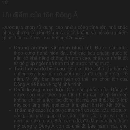
tiết
Ưu điểm của tôn Đông Á
Được lựa chọn sử dụng cho nhiều công trình lớn nhỏ khác
nhau, nhưng liệu tôn Đông Á có tốt không và nó có ưu điểm
gì nổi bật mà được ưa chuộng đến vậy?
Chống ăn mòn và phản nhiệt tốt:
Được sản xuất
theo công nghệ hiện đại, đạt các tiêu chuẩn quốc tế
nên có khả năng chống ăn mòn cao, phản xạ nhiệt tốt
từ đó giúp ngôi nhà bạn tránh được nắng mưa.
Tuổi thọ và độ bền cao:
Bề mặt được phủ lớp bảo vệ
chống oxy hoá nên có tuổi thọ và độ bền lên đến 10
năm. Vì vậy bạn hoàn toàn có thể lựa chọn tôn của
Đông Á để bảo vệ ngôi nhà mình.
Chất lượng vượt trội:
Các sản phẩm của Đông Á
được sản xuất theo quy trình hiện đại, khép kín nên
không chỉ chịu lực tác động tốt mà với thiết kế 3 lớp
dày còn tăng hiệu quả cách âm, giảm ồn lên đến 60%.
Thẩm mỹ cao:
Tôn được thiết kế với các màu sắc tươi
sáng, lâu phai giúp cho công trình của bạn vẫn như
mới theo thời gian. Bên cạnh đó, để đảm bảo tính thẩm
mỹ công ty Đông Á còn có chế độ bảo hành màu cho