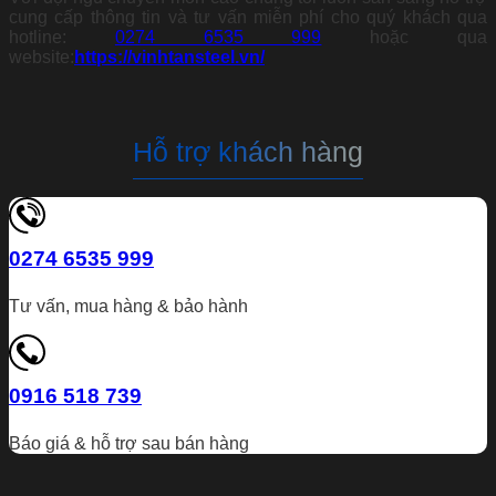
cung cấp thông tin và tư vấn miễn phí cho quý khách qua
hotline:
0274 6535 999
hoặc qua
website:
https://vinhtansteel.vn/
Hỗ trợ khách hàng
0274 6535 999
Tư vấn, mua hàng & bảo hành
0916 518 739
Báo giá & hỗ trợ sau bán hàng