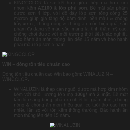
KINGCOLOR là sự kết hợp giữa thép mạ hợp kim
nhôm kẽm
AZ100 & lớp phủ sơn
. Bề mặt sản phẩm
được sơn 4 lớp, với độ dày lớp sơn tổng cộng 25
micron giúp gia tăng độ bám dính, bền màu & chống
trày xước; chống nóng & chống ăn mòn hiệu quả, sản
phẩm đa dạng về màu sắc, mang lại tính thẩm mỹ cao,
chống chọi được với môi trường thời tiết khắc nghiệt.
Bảo hành ăn mòn thủng lên đến 15 năm và bảo hành
phai màu lớp sơn 5 năm.
WIN – dòng tôn tiêu chuẩn cao
Dòng tôn tiêu chuẩn cao Win bao gồm: WINALUZIN –
WINCOLOR.
WINALUZIN là thép cán nguội được mà hợp kim nhôm
kẽm với khối lượng lớp mạ
100g/ m²/ 2 mặt
. Bề mặt
tấm tôn sáng bóng, phản xạ nhiệt tốt, giảm nhiệt, chống
nóng & chống ăn mòn hiệu quả, có tuổi thọ cao hơn
nhiều lần so với tôn kẽm thông thường. Bảo hành ăn
mòn thủng lên đến 15 năm.