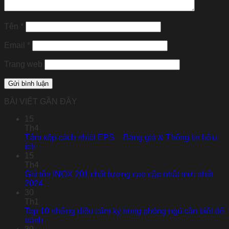
Tên
*
Email
*
Trang web
BÀI VIẾT GẦN ĐÂY
15
Th4
Tấm xốp cách nhiệt EPS – Bảng giá & Thông tin hữu
ích
15
Th4
Giá tôn INOX 201 chất lượng cao cập nhật mới nhất
2024
30
Th1
Top 10 những điều cấm kỵ trong phòng ngủ cần biết để
tránh