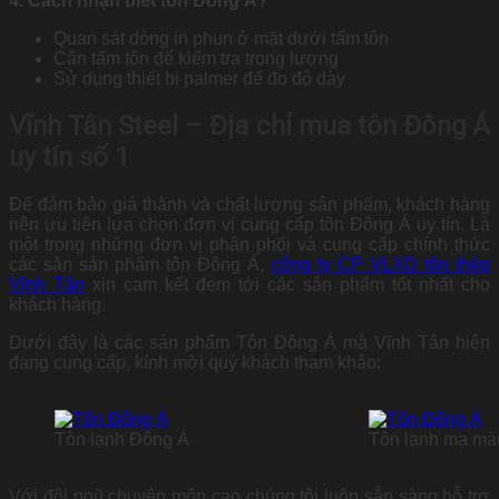
4. Cách nhận biết tôn Đông Á?
Quan sát dòng in phun ở mặt dưới tấm tôn
Cân tấm tôn để kiểm tra trọng lượng
Sử dụng thiết bị palmer để đo độ dày
Vĩnh Tân Steel – Địa chỉ mua tôn Đông Á
uy tín số 1
Để đảm bảo giá thành và chất lượng sản phẩm, khách hàng
nên ưu tiên lựa chọn đơn vị cung cấp tôn Đông Á uy tín. Là
một trong những đơn vị phân phối và cung cấp chính thức
các sản sản phẩm tôn Đông Á,
công ty CP VLXD tôn thép
Vĩnh Tân
xin cam kết đem tới các sản phẩm tốt nhất cho
khách hàng.
Dưới đây là các sản phẩm Tôn Đông Á mà Vĩnh Tân hiện
đang cung cấp, kính mời quý khách tham khảo:
Tôn lạnh Đông Á
Tôn lạnh mạ mà
Với đội ngũ chuyên môn cao chúng tôi luôn sẵn sàng hỗ trợ