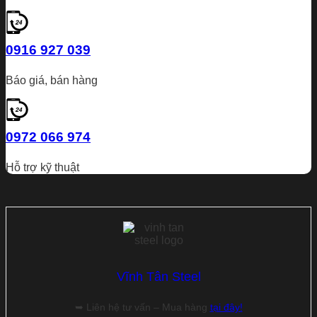
0916 927 039
Báo giá, bán hàng
0972 066 974
Hỗ trợ kỹ thuật
Vĩnh Tân Steel
➥ Liên hệ tư vấn – Mua hàng
tại đây!