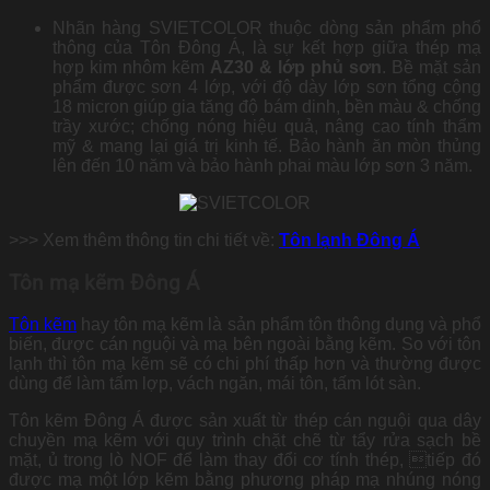
Nhãn hàng SVIETCOLOR thuộc dòng sản phẩm phổ
thông của Tôn Đông Á, là sự kết hợp giữa thép mạ
hợp kim nhôm kẽm
AZ30 & lớp phủ sơn
. Bề mặt sản
phẩm được sơn 4 lớp, với độ dày lớp sơn tổng cộng
18 micron giúp gia tăng độ bám dinh, bền màu & chống
trầy xước; chống nóng hiệu quả, nâng cao tính thẩm
mỹ & mang lại giá trị kinh tế. Bảo hành ăn mòn thủng
lên đến 10 năm và bảo hành phai màu lớp sơn 3 năm.
>>> Xem thêm thông tin chi tiết về:
Tôn lạnh Đông Á
Tôn mạ kẽm Đông Á
Tôn kẽm
hay tôn mạ kẽm là sản phẩm tôn thông dụng và phổ
biến, được cán nguội và mạ bên ngoài bằng kẽm. So với tôn
lạnh thì tôn mạ kẽm sẽ có chi phí thấp hơn và thường được
dùng để làm tấm lợp, vách ngăn, mái tôn, tấm lót sàn.
Tôn kẽm Đông Á được sản xuất từ thép cán nguội qua dây
chuyền mạ kẽm với quy trình chặt chẽ từ tẩy rửa sạch bề
mặt, ủ trong lò NOF để làm thay đổi cơ tính thép, tiếp đó
được mạ một lớp kẽm bằng phương pháp mạ nhúng nóng