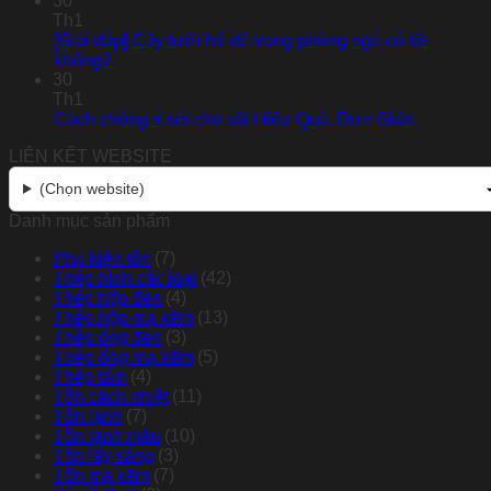
30
Th1
[Giải đáp] Cây lưỡi hổ để trong phòng ngủ có tốt
không?
30
Th1
Cách chống rỉ sét cho sắt Hiệu Quả, Đơn Giản
LIÊN KẾT WEBSITE
(Chọn website)
Danh mục sản phẩm
Phụ kiện tôn
(7)
Thép hình các loại
(42)
Thép hộp đen
(4)
Thép hộp mạ kẽm
(13)
Thép ống đen
(3)
Thép ống mạ kẽm
(5)
Thép tấm
(4)
Tôn cách nhiệt
(11)
Tôn lạnh
(7)
Tôn lạnh màu
(10)
Tôn lấy sáng
(3)
Tôn mạ kẽm
(7)