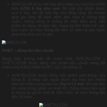
WINCOLOR là sự kết hợp giữa thép mạ hợp kim nhôm
kẽm
AZ50 & lớp phủ sơn
. Bề mặt sản phẩm được
sơn 4 lớp, với độ dày lớp sơn tổng cộng 20 micron
giúp gia tăng độ bám dính, bèn màu & chống trầy
xước; chống nóng & chống ăn mòn hiệu quả, sản
phẩm đa dạng về màu sắc, mang lại tính thẩm mỹ cao.
Bảo hành ăn mòn thủng lên đến 10 năm và bảo hành
phai màu lớp sơn 5 năm.
SVIET – dòng tôn tiêu chuẩn
Mang biểu tượng bản đồ nước Việt, SVIETALUZIN –
SVIETCOLOR thuộc dòng sản phẩm tiêu chuẩn trong bộ
nhãn hàng KING/ WIN/ SVIET của Tôn Đông Á.
SVIETALUZIN thuộc dòng sản phẩm phổ thông của
Đông Á, là thép cán nguội được mạ hợp kim nhôm
kẽm với khối lượng lớp mạ
70g/ m²/ 2 mặt
. Bề mặt tấm
tôn sáng bóng, phản xạ nhiệt tốt, chống nóng hiệu quả
& mang lại giá trị kinh tế. Bảo hành ăn mòn thủng lên
đến 10 năm.