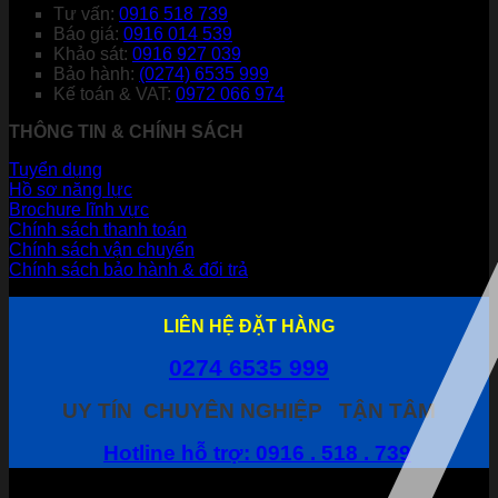
Tư vấn:
0916 518 739
Báo giá:
0916 014 539
Khảo sát:
0916 927 039
Bảo hành:
(0274) 6535 999
Kế toán & VAT:
0972 066 974
THÔNG TIN & CHÍNH SÁCH
Tuyển dụng
Hồ sơ năng lực
Brochure lĩnh vực
Chính sách thanh toán
Chính sách vận chuyển
Chính sách bảo hành & đổi trả
LIÊN HỆ ĐẶT HÀNG
0274 6535 999
UY TÍN
CHUYÊN NGHIỆP
TẬN TÂM
Hotline hỗ trợ: 0916 . 518 . 739