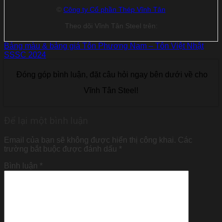
©
Công ty Cổ phần Thép Vĩnh Tân
Theo dõi Vĩnh Tân Steel trên:
Bảng màu & bảng giá Tôn Phương Nam – Tôn Việt Nhật
SSSC 2024
Đóng góp bình luận, đặt câu hỏi ngay bên dưới về cho
Vĩnh Tân Steel!
Để lại một bình luận
Email của bạn sẽ không được hiển thị công khai.
Các
trường bắt buộc được đánh dấu
*
Bình luận
*