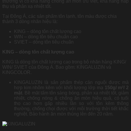
thường vì có khả năng chống ăn mòn ưu việt, khả năng hấp
thụ và phản xạ nhiệt tốt.
Tại Đông Á, các sản phẩm tôn lạnh, tôn màu được chia
thành 3 dòng nhãn hiệu là:
KING – dòng tôn chất lượng cao
WIN – dòng tôn tiêu chuẩn cao
SVIET – dòng tôn tiêu chuẩn
KING – dòng tôn chất lượng cao
KING là dòng tôn chất lượng cao trong bộ nhãn hàng KING/
WIN/ SVIET của Đông Á. Bao gồm: KINGALUZIN và
KINGCOLOR.
KINGALUZIN là sản phẩm thép cán nguội được mà
hợp kim nhôm kẽm với khối lượng lớp mạ
150g/ m²/ 2
mặt
. Bề mặt tấm tôn sáng bóng, phản xạ nhiệt tốt, giảm
nhiệt, chống nóng & chống ăn mòn hiệu quả, có tuổi
thọ cao hơn gấp nhiều lần so với tôn kẽm thông
thường, chống chọi được với môi trường thời tiết khắc
nghiệt. Bảo hành ăn mòn thủng lên đến 20 năm.