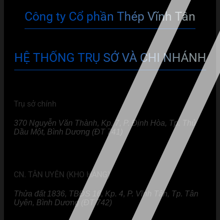
Công ty Cổ phần Thép Vĩnh Tân
HỆ THỐNG TRỤ SỞ VÀ CHI NHÁNH
Trụ sở chính
370 Nguyễn Văn Thành, Kp. 7, P. Định Hòa, Tp. Thủ
Dầu Một, Bình Dương (ĐT 741)
CN. TÂN UYÊN (KHO HÀNG)
Thửa đất 1836, TBĐS 16, Kp. 4, P. Vĩnh Tân, Tp. Tân
Uyên, Bình Dương (ĐT 742)