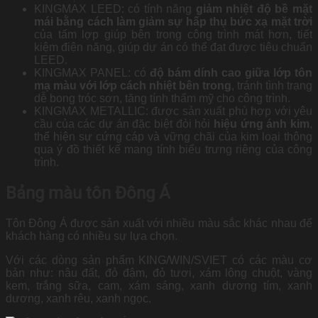
KINGMAX LEED: có tính năng
giảm nhiệt độ bề mặt
mái bằng cách làm giảm sự hấp thụ bức xạ mặt trời
của tấm lợp giúp bên trong công trình mát hơn, tiết
kiệm điện năng, giúp dự án có thể đạt được tiêu chuẩn
LEED.
KINGMAX PANEL: có
độ bám dính cao giữa lớp tôn
mạ màu với lớp cách nhiệt bên trong
, tránh tình trạng
dễ bong tróc sơn, tăng tính thẩm mỹ cho công trình.
KINGMAX METALLIC: được sản xuất phù hợp với yêu
cầu của các dự án đặc biệt đòi hỏi
hiệu ứng ánh kim
,
thể hiện sự cứng cáp và vững chãi của kim loại thông
qua ý đồ thiết kế mang tính biểu trưng riêng của công
trình.
Bảng màu tôn Đông Á
Tôn Đông Á được sản xuất với nhiều màu sắc khác nhau để
khách hàng có nhiều sự lựa chọn.
Với các dòng sản phẩm KING/WIN/SVIET có các màu cơ
bản như:
nâu đất, đỏ đậm, đỏ tươi, xám lông chuột, vàng
kem, trắng sữa, cam, xám sáng, xanh dương tím, xanh
dương, xanh rêu, xanh ngọc.